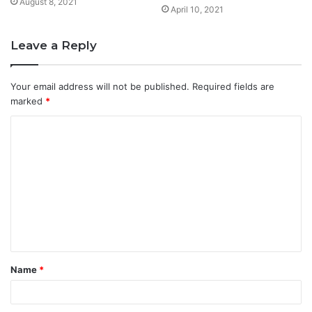
August 8, 2021
April 10, 2021
Leave a Reply
Your email address will not be published.
Required fields are
marked
*
C
o
m
m
e
n
t
Name
*
*