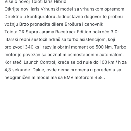
Više o novoj Toioti Iaris Hibrid
Otkrijte novi Iaris Vrhunski model sa vrhunskom opremom
Direktno u konfiguratoru Jednostavno dogovorite probnu
vožnju Brzo pronađite dilere Brošura i cenovnik
Toiota GR Supra Jarama Racetrack Edition pokreće 3,0-
litarski redni šestocilindraš sa turbo asistencijom, koji
proizvodi 340 ks i razvija obrtni moment od 500 Nm. Turbo
motor je povezan sa poznatim osmostepenim automatom.
Koristeći Launch Control, kreće se od nule do 100 km / h za
4,3 sekunde. Dakle, ovde nema promena u poređenju sa
neograničenim modelima sa BMV motorom B58 .