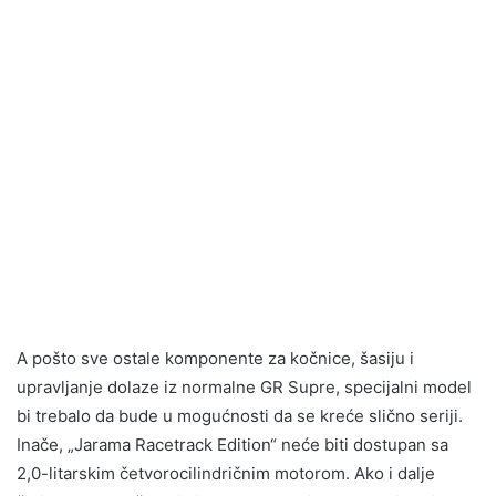
A pošto sve ostale komponente za kočnice, šasiju i
upravljanje dolaze iz normalne GR Supre, specijalni model
bi trebalo da bude u mogućnosti da se kreće slično seriji.
Inače, „Jarama Racetrack Edition“ neće biti dostupan sa
2,0-litarskim četvorocilindričnim motorom. Ako i dalje