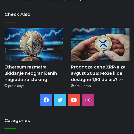
Check Also
Ethereum razmatra
Prognoza cene XRP-a za
ukidanje neograničenih
avgust 2026: Može li da
nagrada za staking
dostigne 1,50 dolara? ￼
pre 2 days
pre 2 days
Facebook
Twitter
YouTube
Instagram
Categories