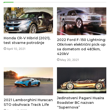
Honda CR-V Hibrid (2021),
2022 Ford F-150 Lightning:
test stvarne potrošnje
Otkriven električni pick-up
April 10, 2021
sa dometom od 483km,
420kV
May 20, 2021
Jedinstveni Pagani Huaira
2021 Lamborghini Huracan
Roadster BC nazvan
STO obuhvaća Track Life
“Supernova”