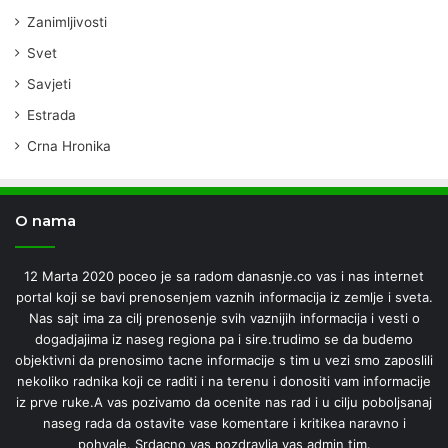
Zanimljivosti
Svet
Savjeti
Estrada
Crna Hronika
O nama
12 Marta 2020 poceo je sa radom danasnje.co vas i nas internet
portal koji se bavi prenosenjem vaznih informacija iz zemlje i sveta.
Nas sajt ima za cilj prenosenje svih vaznijih informacija i vesti o
dogadjajima iz naseg regiona pa i sire.trudimo se da budemo
objektivni da prenosimo tacne informacije s tim u vezi smo zaposlili
nekoliko radnika koji ce raditi i na terenu i donositi vam informacije
iz prve ruke.A vas pozivamo da ocenite nas rad i u cilju poboljsanaj
naseg rada da ostavite vase komentare i kritikea naravno i
pohvale. Srdacno vas pozdravlja vas admin tim.