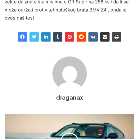
želite da znate šta mislimo o GR Supri sa 258 ks i da li se
može održati protiv tehnološkog brata BMV Z4 , onda je
ovde naš test .
draganax