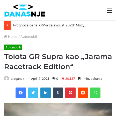
M
Prognoza cene XRP-a za avgust 2026: Može li da dostigne 1,50 dolara? ￼
Home
/
Automobili
Automobili
Toiota GR Supra kao „Jarama
Racetrack Edition“
draganax
April 4, 2021
0
20,137
1 minut citanja
Facebook
Twitter
LinkedIn
Tumblr
Pinterest
Reddit
WhatsAp