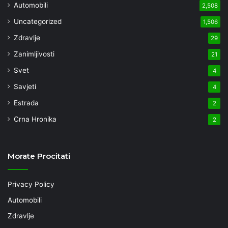
Automobili
2,508
Uncategorized
1,506
Zdravlje
29
Zanimljivosti
21
Svet
4
Savjeti
4
Estrada
2
Crna Hronika
2
Morate Procitati
Privacy Policy
Automobili
Zdravlje