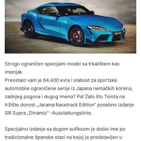
Strogo ograničen specijalni model sa trkalištem kao
imenjak
Preostalo vam je 64.400 evra i slabost za sportske
automobile ograničene serije iz Japana nemačkih korena,
zadnjeg pogona i dugog imena? Pa! Zato što Toiota na
tržište donosi „Jarama Racetrack Edition“ posebno izdanje
GR Supra „Dinamic“ -Ausstattungslinie.
Specijalno izdanje sa dugom sufiksom je dobio ime po
tradicionalne španske stazi na kojoj je predstavljen u