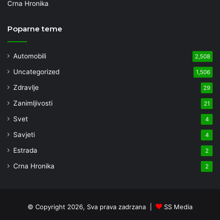
Crna Hronika
Poparne teme
Automobili
2,508
Uncategorized
1,506
Zdravlje
29
Zanimljivosti
21
Svet
4
Savjeti
4
Estrada
2
Crna Hronika
2
© Copyright 2026, Sva prava zadrzana |
SS Media