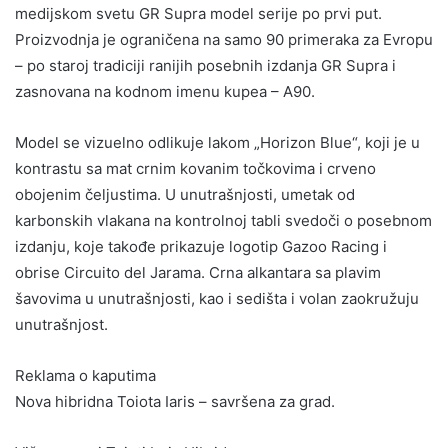
medijskom svetu GR Supra model serije po prvi put.
Proizvodnja je ograničena na samo 90 primeraka za Evropu
– po staroj tradiciji ranijih posebnih izdanja GR Supra i
zasnovana na kodnom imenu kupea – A90.
Model se vizuelno odlikuje lakom „Horizon Blue“, koji je u
kontrastu sa mat crnim kovanim točkovima i crveno
obojenim čeljustima. U unutrašnjosti, umetak od
karbonskih vlakana na kontrolnoj tabli svedoči o posebnom
izdanju, koje takođe prikazuje logotip Gazoo Racing i
obrise Circuito del Jarama. Crna alkantara sa plavim
šavovima u unutrašnjosti, kao i sedišta i volan zaokružuju
unutrašnjost.
Reklama o kaputima
Nova hibridna Toiota Iaris – savršena za grad.