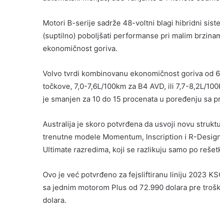
Motori B-serije sadrže 48-voltni blagi hibridni si
(suptilno) poboljšati performanse pri malim brzinam
ekonomičnost goriva.
Volvo tvrdi kombinovanu ekonomičnost goriva od 6,
točkove, 7,0-7,6L/100km za B4 AVD, ili 7,7-8,2L/10
je smanjen za 10 do 15 procenata u poređenju sa p
Australija je skoro potvrđena da usvoji novu struk
trenutne modele Momentum, Inscription i R-Design 
Ultimate razredima, koji se razlikuju samo po rešetk
Ovo je već potvrđeno za fejsliftiranu liniju 2023 K
sa jednim motorom Plus od 72.990 dolara pre trošk
dolara.