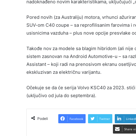
nadoknađeno novim karakteristikama, uključujući „
Pored novih (za Australiju) motora, vrhunci ažurir
SUV-om C40 coupe – sa reprofilisanim farovima i r
usisnicima vazduha – plus nove opcije presvlake od 
Takođe nov za modele sa blagim hibridom (ali nije d
sistem zasnovan na Android Automotive-u – sa razli
Assistant – koji radi na prenosivom ekranu osetljivo
ekskluzivan za električnu varijantu.
Očekuje se da će serija Volvo KSC40 za 2023. stići
(uključivo od jula do septembra).
Podeli
Facebook
Twitter
Linked
Share vi