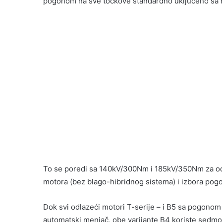
pogonom na sve točkove standardno uključeno sa
To se poredi sa 140kV/300Nm i 185kV/350Nm za odlaz
motora (bez blago-hibridnog sistema) i izbora pogo
Dok svi odlazeći motori T-serije – i B5 sa pogono
automatski menjač, obe varijante B4 koriste sedm