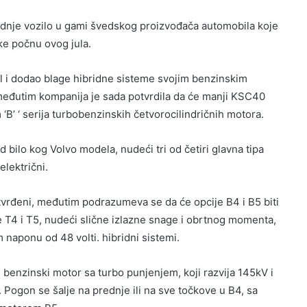
ednje vozilo u gami švedskog proizvođača automobila koje
uke počnu ovog jula.
el i dodao blage hibridne sisteme svojim benzinskim
eđutim kompanija je sada potvrdila da će manji KSC40
‘B’ ‘ serija turbobenzinskih četvorocilindričnih motora.
 bilo kog Volvo modela, nudeći tri od četiri glavna tipa
električni.
tvrđeni, međutim podrazumeva se da će opcije B4 i B5 biti
T4 i T5, nudeći slične izlazne snage i obrtnog momenta,
m naponu od 48 volti. hibridni sistemi.
ni benzinski motor sa turbo punjenjem, koji razvija 145kV i
 Pogon se šalje na prednje ili na sve točkove u B4, sa