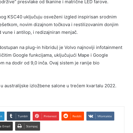
održive” presvlake od tkanine i matrične LED farove.
anog KSC40 uključuju osveženi izgled inspirisan srodnim
ešetkom, novim dizajnom točkova i restilizovanim donjim
vune i antilop, i redizajniran menjač.
ostupan na plug-in hibridu) je Volvo najnoviji infotainment
čitim Google funkcijama, uključujući Mape i Google
m na dodir od 9,0 inča. Ovaj sistem je ranije bio
 u australijske izložbene salone u trećem kvartalu 2022.
In
Tumblr
Pinterest
Reddit
VKontakte
a Email
Stampaj