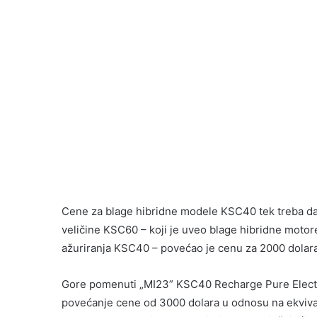
Cene za blage hibridne modele KSC40 tek treba da
veličine KSC60 – koji je uveo blage hibridne motore,
ažuriranja KSC40 – povećao je cenu za 2000 dolara
Gore pomenuti „MI23” KSC40 Recharge Pure Electri
povećanje cene od 3000 dolara u odnosu na ekvival