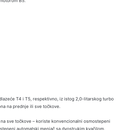
 motorom B5.
eće T4 i T5, respektivno, iz istog 2,0-litarskog turbo
na na prednje ili sve točkove.
m na sve točkove – koriste konvencionalni osmostepeni
ostepeni automatski menjač sa dvostrukim kvačilom.