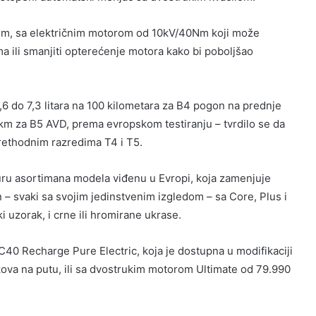
stem, sa električnim motorom od 10kV/40Nm koji može
a ili smanjiti opterećenje motora kako bi poboljšao
6 do 7,3 litara na 100 kilometara za B4 pogon na prednje
0km za B5 AVD, prema evropskom testiranju – tvrdilo se da
rethodnim razredima T4 i T5.
turu asortimana modela viđenu u Evropi, koja zamenjuje
– svaki sa svojim jedinstvenim izgledom – sa Core, Plus i
i uzorak, i crne ili hromirane ukrase.
SC40 Recharge Pure Electric, koja je dostupna u modifikaciji
ova na putu, ili sa dvostrukim motorom Ultimate od 79.990