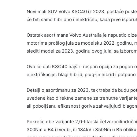
Novi mali SUV Volvo KSC40 iz 2023. postaće posl
će biti samo hibridno i električno, kada prve ispor
Ostatak asortimana Volvo Australia je napustio diz
motorima prošlog jula za modelsku 2022. godinu, m
slediti model za 2023. godinu ovog jula, sa izborom 
Ovo će dati KSC40 najširi raspon opcija za pogon od
elektrifikacije: blagi hibrid, plug-in hibrid i potpuno 
Detalji o asortimanu za 2023. tek treba da budu po
uvedene kao direktne zamene za trenutne varijante 
ali poboljšanu efikasnost goriva zahvaljujući blago
Pokreće obe varijante 2,0-litarski četvorocilindrič
300Nm u B4 izvedbi, ili 184kV i 350Nm u B5 obliku.