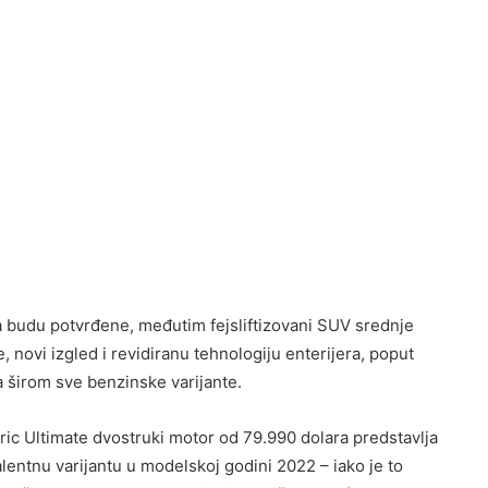
 budu potvrđene, međutim fejsliftizovani SUV srednje
 novi izgled i revidiranu tehnologiju enterijera, poput
 širom sve benzinske varijante.
c Ultimate dvostruki motor od 79.990 dolara predstavlja
entnu varijantu u modelskoj godini 2022 – iako je to