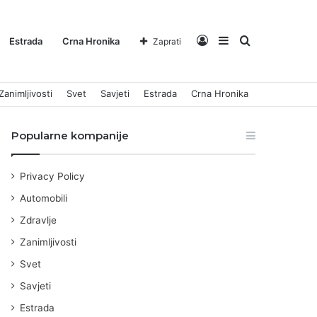
Log
Sidebar
Pretraga
Estrada
Crna Hronika
Zaprati
Zanimljivosti
Svet
Savjeti
Estrada
Crna Hronika
In
za
Popularne kompanije
Privacy Policy
Automobili
Zdravlje
Zanimljivosti
Svet
Savjeti
Estrada