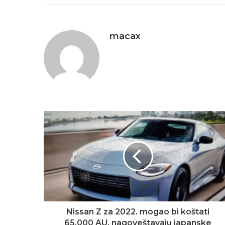
macax
Nissan Z za 2022. mogao bi koštati
65.000 AU, nagoveštavaju japanske