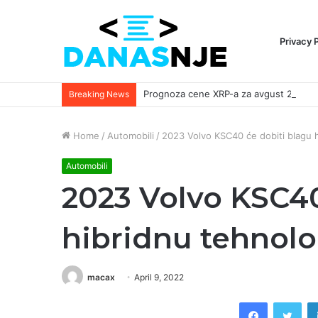
Privacy 
Breaking News
Home
/
Automobili
/
2023 Volvo KSC40 će dobiti blagu hi
Automobili
2023 Volvo KSC40
hibridnu tehnolog
macax
April 9, 2022
Facebook
Twi