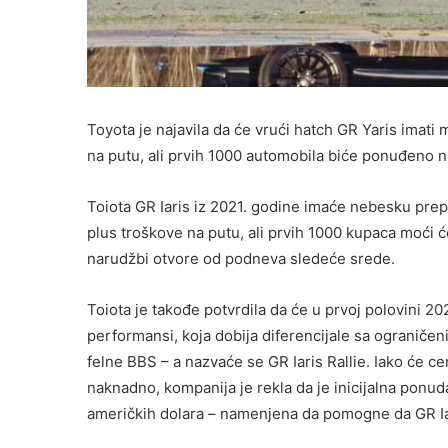
Toyota je najavila da će vrući hatch GR Yaris imat
na putu, ali prvih 1000 automobila biće ponuđeno n
Toiota GR Iaris iz 2021. godine imaće nebesku pr
plus troškove na putu, ali prvih 1000 kupaca moći 
narudžbi otvore od podneva sledeće srede.
Toiota je takođe potvrdila da će u prvoj polovini 2
performansi, koja dobija diferencijale sa ograničen
felne BBS – a nazvaće se GR Iaris Rallie. Iako će ce
naknadno, kompanija je rekla da je inicijalna ponuda
američkih dolara – namenjena da pomogne da GR Iari