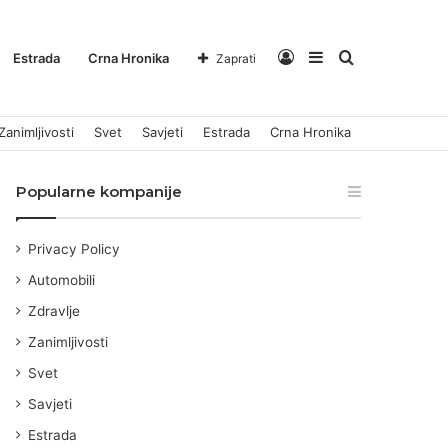
Log
Sidebar
Pretraga
Estrada
Crna Hronika
Zaprati
Zanimljivosti
Svet
Savjeti
Estrada
Crna Hronika
In
za
Popularne kompanije
Privacy Policy
Automobili
Zdravlje
Zanimljivosti
Svet
Savjeti
Estrada