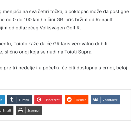
 menjača na sva četiri točka, a poklopac može da postigne
e od 0 do 100 km / h čini GR Iaris bržim od Renault
ijim od odlazećeg Volksvagen Golf R.
tu, Toiota kaže da će GR Iaris verovatno dobiti
 slično onoj koja se nudi na Toioti Supra.
 pre tri nedelje i u početku će biti dostupna u crnoj, beloj
In
Tumblr
Pinterest
Reddit
VKontakte
a Email
Stampaj