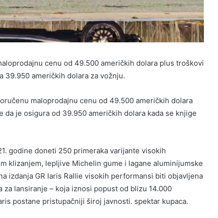
i maloprodajnu cenu od 49.500 američkih dolara plus troškovi
a 39.950 američkih dolara za vožnju.
eporučenu maloprodajnu cenu od 49.500 američkih dolara
će da je osigura od 39.950 američkih dolara kada se knjige
021. godine doneti 250 primeraka varijante visokih
im klizanjem, lepljive Michelin gume i lagane aluminijumske
na izdanja GR Iaris Rallie visokih performansi biti objavljena
 za lansiranje – koja iznosi popust od blizu 14.000
s postane pristupačniji široj javnosti. spektar kupaca.