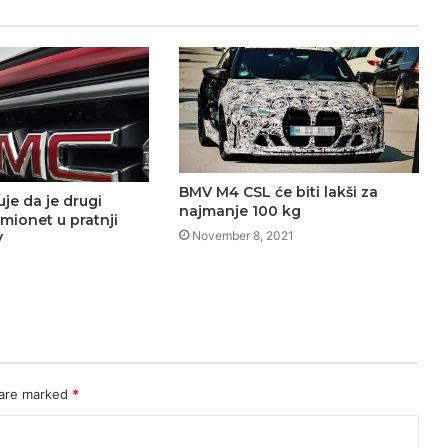
BMV M4 CSL će biti lakši za
je da je drugi
najmanje 100 kg
amionet u pratnji
November 8, 2021
V
 are marked
*