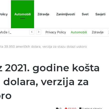
Policy
Automobili
Zdravlje
Zanimljivosti
Svet
Savjeti
Prognoza cene XRP-a za avgust 2026: Može li da dostigne 1,50 dolara? ￼
Privacy Policy
Automobili
Zdravlje
ta 39.950 američkih dolara, verzija za stazu dolazi uskoro
z 2021. godine košta
dolara, verzija za
oro
0
51,110
1 minut citanja