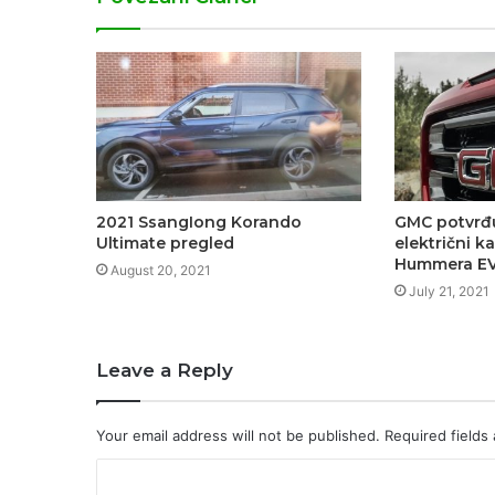
2021 SsangIong Korando
GMC potvrđu
Ultimate pregled
električni k
Hummera E
August 20, 2021
July 21, 2021
Leave a Reply
Your email address will not be published.
Required fields
C