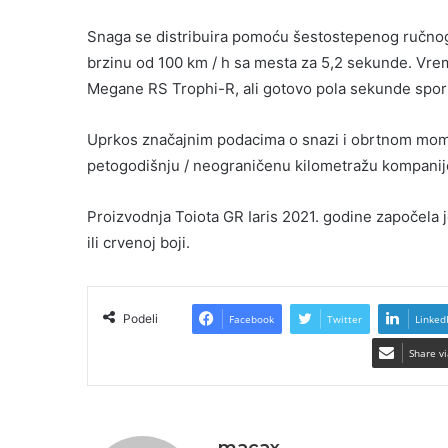
Snaga se distribuira pomoću šestostepenog ručnog
brzinu od 100 km / h sa mesta za 5,2 sekunde. Vrem
Megane RS Trophi-R, ali gotovo pola sekunde spor
Uprkos značajnim podacima o snazi i obrtnom momen
petogodišnju / neograničenu kilometražu kompanije,
Proizvodnja Toiota GR Iaris 2021. godine započela je
ili crvenoj boji.
Podeli
Facebook
Twitter
Linked
Share vi
macax