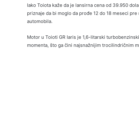
Iako Toiota kaže da je lansirna cena od 39.950 dola
priznaje da bi moglo da prođe 12 do 18 meseci pre n
automobila.
Motor u Toioti GR Iaris je 1,6-litarski turbobenzin
momenta, što ga čini najsnažnijim trocilindričnim