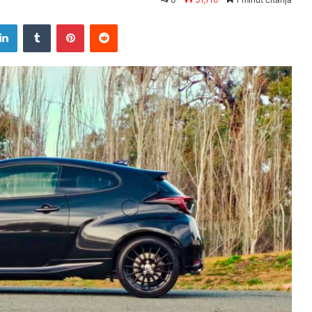
tter
LinkedIn
Tumblr
Pinterest
Reddit