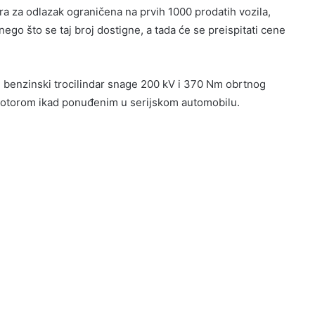
ra za odlazak ograničena na prvih 1000 prodatih vozila,
ego što se taj broj dostigne, a tada će se preispitati cene
ski benzinski trocilindar snage 200 kV i 370 Nm obrtnog
 motorom ikad ponuđenim u serijskom automobilu.