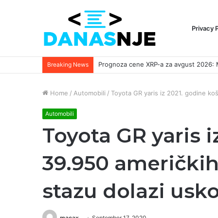
Privacy 
Breaking News
Home
/
Automobili
/
Toyota GR yaris iz 2021. godine koš
Automobili
Toyota GR yaris i
39.950 američkih 
stazu dolazi usk
macax
September 17, 2020