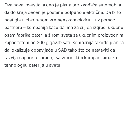
Ova nova investicija deo je plana proizvođača automobila
da do kraja decenije postane potpuno električna. Da bi to
postigla u planiranom vremenskom okviru – uz pomoć
partnera – kompanija kaže da ima za cilj da izgradi ukupno
osam fabrika baterija širom sveta sa ukupnim proizvodnim
kapacitetom od 200 gigavat-sati. Kompanija takođe planira
da lokalizuje dobavljače u SAD tako što će nastaviti da
razvija napore u saradnji sa vrhunskim kompanijama za
tehnologiju baterija u svetu.