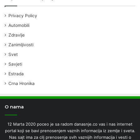
Privacy Policy
Automobili
Zdravlje
Zanimljivosti
Svet
Savjeti
Estrada
Crna Hronika
O nama
12 Marta 2020 poceo je sa radom danasnje.co vas i nas internet
portal koji se bavi prenosenjem vaznih informacija iz zemlje i sveta.
Nas sajt ima za cilj prenosenje svih vaznijih informacija i vesti o