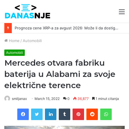
M
Prognoza cene XRP-a za avgust 2026: Može li da dostigne 1,50 dolara? ￼
Home
/
Automobili
Automobili
Mercedes otvara fabriku
baterija u Alabami za svoje
električne terence
smiljanax
March 15, 2022
0
36,877
1 minut citanja
Facebook
Twitter
LinkedIn
Tumblr
Pinterest
Reddit
WhatsAp