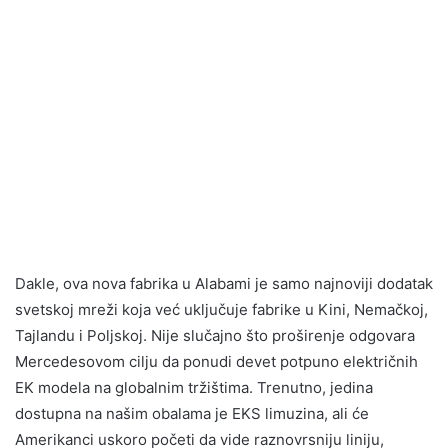
Dakle, ova nova fabrika u Alabami je samo najnoviji dodatak
svetskoj mreži koja već uključuje fabrike u Kini, Nemačkoj,
Tajlandu i Poljskoj. Nije slučajno što proširenje odgovara
Mercedesovom cilju da ponudi devet potpuno električnih
EK modela na globalnim tržištima. Trenutno, jedina
dostupna na našim obalama je EKS limuzina, ali će
Amerikanci uskoro početi da vide raznovrsniju liniju,