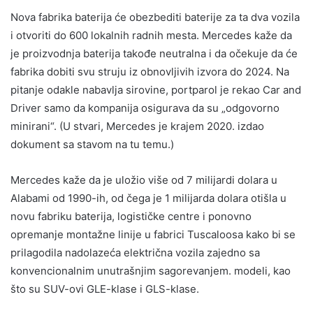
Nova fabrika baterija će obezbediti baterije za ta dva vozila
i otvoriti do 600 lokalnih radnih mesta. Mercedes kaže da
je proizvodnja baterija takođe neutralna i da očekuje da će
fabrika dobiti svu struju iz obnovljivih izvora do 2024. Na
pitanje odakle nabavlja sirovine, portparol je rekao Car and
Driver samo da kompanija osigurava da su „odgovorno
minirani“. (U stvari, Mercedes je krajem 2020. izdao
dokument sa stavom na tu temu.)
Mercedes kaže da je uložio više od 7 milijardi dolara u
Alabami od 1990-ih, od čega je 1 milijarda dolara otišla u
novu fabriku baterija, logističke centre i ponovno
opremanje montažne linije u fabrici Tuscaloosa kako bi se
prilagodila nadolazeća električna vozila zajedno sa
konvencionalnim unutrašnjim sagorevanjem. modeli, kao
što su SUV-ovi GLE-klase i GLS-klase.