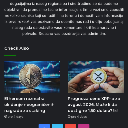
dogadjajima iz naseg regiona pa i sire.trudimo se da budemo
objektivni da prenosimo tacne informacije s tim u vezi smo zaposlili
nekoliko radnika koji ce raditi i na terenu i donositi vam informacije
iz prve ruke.A vas pozivamo da ocenite nas rad i u cilju poboljsanaj
naseg rada da ostavite vase komentare i kritikea naravno i
pohvale. Srdacno vas pozdravlja vas admin tim.
Check Also
Ethereum razmatra
Prognoza cene XRP-a za
ukidanje neograničenih
avgust 2026: Može li da
nagrada za staking
dostigne 1,50 dolara? ￼
pre 4 days
pre 4 days