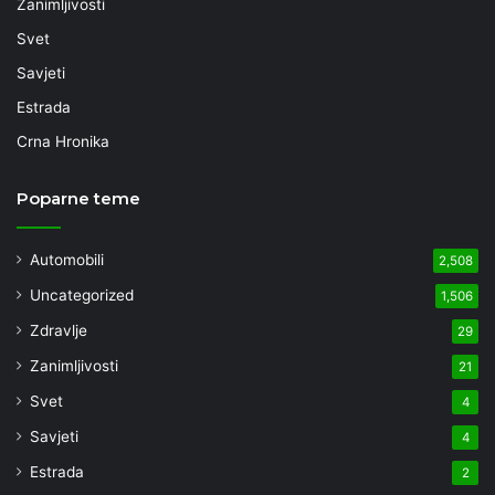
Zanimljivosti
Svet
Savjeti
Estrada
Crna Hronika
Poparne teme
Automobili
2,508
Uncategorized
1,506
Zdravlje
29
Zanimljivosti
21
Svet
4
Savjeti
4
Estrada
2