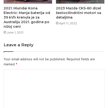
2021. Hiundai Kona
2023 Mazda CKS-60 dizel
Electric: Manja baterija od
šestocilindrični motori sa
39 kVh krenula je za
detaljima
Australiju 2021. godine po
April 11, 2022
nižoj ceni
June 1, 2021
Leave a Reply
Your email address will not be published.
Required fields are
marked
*
C
o
m
m
e