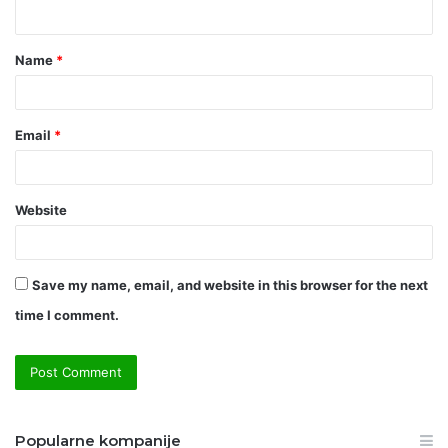
n
t
Name
*
*
Email
*
Website
Save my name, email, and website in this browser for the next
time I comment.
Popularne kompanije