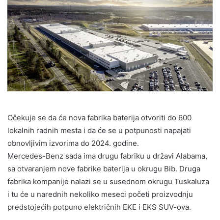
Očekuje se da će nova fabrika baterija otvoriti do 600
lokalnih radnih mesta i da će se u potpunosti napajati
obnovljivim izvorima do 2024. godine.
Mercedes-Benz sada ima drugu fabriku u državi Alabama,
sa otvaranjem nove fabrike baterija u okrugu Bib. Druga
fabrika kompanije nalazi se u susednom okrugu Tuskaluza
i tu će u narednih nekoliko meseci početi proizvodnju
predstojećih potpuno električnih EKE i EKS SUV-ova.