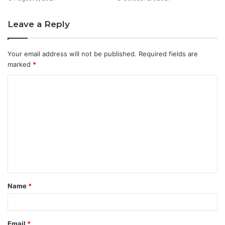
Leave a Reply
Your email address will not be published.
Required fields are
marked
*
C
o
m
m
e
n
t
Name
*
*
Email
*