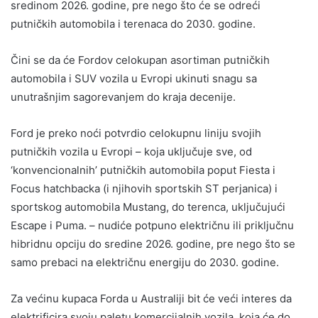
sredinom 2026. godine, pre nego što će se odreći
putničkih automobila i terenaca do 2030. godine.
Čini se da će Fordov celokupan asortiman putničkih
automobila i SUV vozila u Evropi ukinuti snagu sa
unutrašnjim sagorevanjem do kraja decenije.
Ford je preko noći potvrdio celokupnu liniju svojih
putničkih vozila u Evropi – koja uključuje sve, od
‘konvencionalnih’ putničkih automobila poput Fiesta i
Focus hatchbacka (i njihovih sportskih ST perjanica) i
sportskog automobila Mustang, do terenca, uključujući
Escape i Puma. – nudiće potpuno električnu ili priključnu
hibridnu opciju do sredine 2026. godine, pre nego što se
samo prebaci na električnu energiju do 2030. godine.
Za većinu kupaca Forda u Australiji bit će veći interes da
elektrificira svoju paletu komercijalnih vozila, koja će do