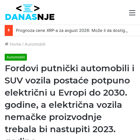
M
Prognoza cene XRP-a za avgust 2026: Može li da dostigne 1,50 dolara? ￼
Home
/
Automobili
Automobili
Fordovi putnički automobili i
SUV vozila postaće potpuno
električni u Evropi do 2030.
godine, a električna vozila
nemačke proizvodnje
trebala bi nastupiti 2023.