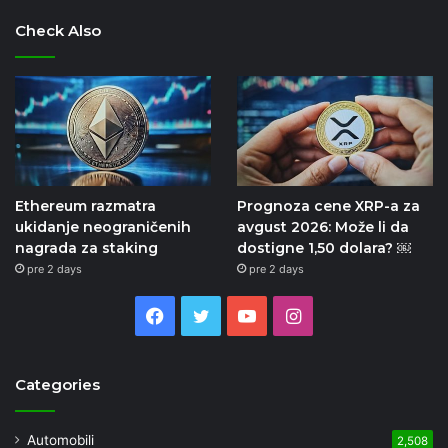
Check Also
Ethereum razmatra
Prognoza cene XRP-a za
ukidanje neograničenih
avgust 2026: Može li da
nagrada za staking
dostigne 1,50 dolara? ￼
pre 2 days
pre 2 days
Facebook
Twitter
YouTube
Instagram
Categories
Automobili
2,508