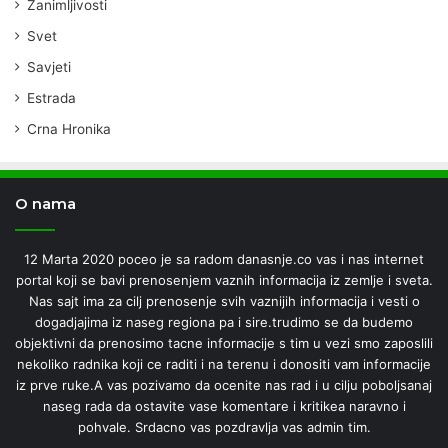
Zanimljivosti
Svet
Savjeti
Estrada
Crna Hronika
O nama
12 Marta 2020 poceo je sa radom danasnje.co vas i nas internet
portal koji se bavi prenosenjem vaznih informacija iz zemlje i sveta.
Nas sajt ima za cilj prenosenje svih vaznijih informacija i vesti o
dogadjajima iz naseg regiona pa i sire.trudimo se da budemo
objektivni da prenosimo tacne informacije s tim u vezi smo zaposlili
nekoliko radnika koji ce raditi i na terenu i donositi vam informacije
iz prve ruke.A vas pozivamo da ocenite nas rad i u cilju poboljsanaj
naseg rada da ostavite vase komentare i kritikea naravno i
pohvale. Srdacno vas pozdravlja vas admin tim.