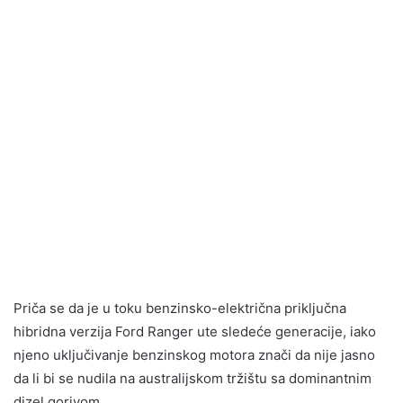
Priča se da je u toku benzinsko-električna priključna
hibridna verzija Ford Ranger ute sledeće generacije, iako
njeno uključivanje benzinskog motora znači da nije jasno
da li bi se nudila na australijskom tržištu sa dominantnim
dizel gorivom.