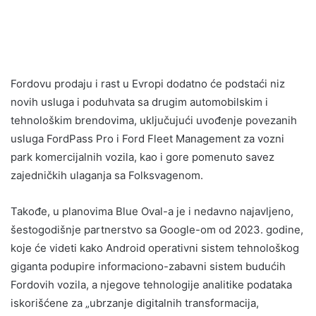
Fordovu prodaju i rast u Evropi dodatno će podstaći niz
novih usluga i poduhvata sa drugim automobilskim i
tehnološkim brendovima, uključujući uvođenje povezanih
usluga FordPass Pro i Ford Fleet Management za vozni
park komercijalnih vozila, kao i gore pomenuto savez
zajedničkih ulaganja sa Folksvagenom.
Takođe, u planovima Blue Oval-a je i nedavno najavljeno,
šestogodišnje partnerstvo sa Google-om od 2023. godine,
koje će videti kako Android operativni sistem tehnološkog
giganta podupire informaciono-zabavni sistem budućih
Fordovih vozila, a njegove tehnologije analitike podataka
iskorišćene za „ubrzanje digitalnih transformacija,