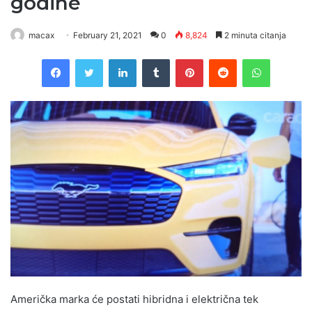
godine
macax
February 21, 2021
0
8,824
2 minuta citanja
Facebook
Twitter
LinkedIn
Tumblr
Pinterest
Reddit
WhatsAp
Američka marka će postati hibridna i električna tek