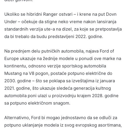
Ukoliko se hibridni Ranger ostvari – i krene na put Dovn
Under – očekuje da stigne neko vreme nakon lansiranja
standardnih verzija ute-a na dizel, za koje se pretpostavlja
da bi trebalo da budu predstavljeni 2022. godine.
Na prednjem delu putničkih automobila, najava Ford of
Europe ukazuje na žednije modele u ponudi ove marke na
kontinentu, odnosno verzije sportskog automobila
Mustang na V8 pogon, postaće potpuno električne do
2030. godine – što se poklapa sa izveštajima iz januara
2021. godine, što ukazuje sledeća generacija kultnog
automobila poni ulazi u proizvodnju krajem 2028. godine
sa potpuno električnom snagom.
Alternativno, Ford bi mogao jednostavno da se odluči za
potpuno uklanjanje modela iz svog evropskog asortimana,