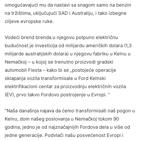
omogućavajući mu da nastavi sa snagom samo na benzin
na tržištima, uključujući SAD i Australiju, i tako izbegne
ciljeve evropske ruke.
Vodeći brend brenda u njegovu potpuno električnu
budućnost je investicija od milijardu američkih dolara (1,3
milijarde australijskih dolara) u njegovu fabriku u Kelnu u
Nemačkoj – u kojoj se trenutno proizvodi gradski
automobil Fiesta – kako bi se „postojeće operacije
sklapanja vozila transformisale u Ford Kelnski
elektrifikacioni centar za proizvodnju električnih vozila
(EV), prvo takvo Fordovo postrojenje u Evropi. “
“Naša današnja najava da ćemo transformisati naš pogon u
Kelnu, dom našeg poslovanja u Nemačkoj tokom 90
godina, jedno je od najznačajnijih Fordova dela u više od
jedne generacije. Podvlači našu posvećenost Evropi i