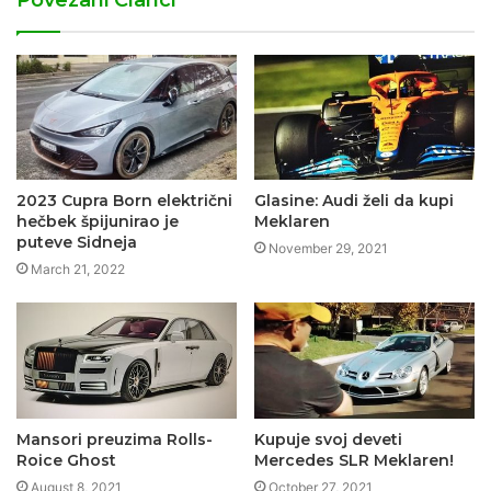
Povezani Clanci
2023 Cupra Born električni
Glasine: Audi želi da kupi
hečbek špijunirao je
Meklaren
puteve Sidneja
November 29, 2021
March 21, 2022
Mansori preuzima Rolls-
Kupuje svoj deveti
Roice Ghost
Mercedes SLR Meklaren!
August 8, 2021
October 27, 2021