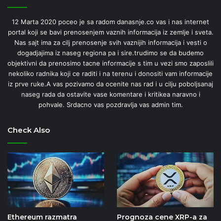
12 Marta 2020 poceo je sa radom danasnje.co vas i nas internet
portal koji se bavi prenosenjem vaznih informacija iz zemlje i sveta.
Nas sajt ima za cilj prenosenje svih vaznijih informacija i vesti o
dogadjajima iz naseg regiona pa i sire.trudimo se da budemo
objektivni da prenosimo tacne informacije s tim u vezi smo zaposlili
nekoliko radnika koji ce raditi i na terenu i donositi vam informacije
iz prve ruke.A vas pozivamo da ocenite nas rad i u cilju poboljsanaj
naseg rada da ostavite vase komentare i kritikea naravno i
pohvale. Srdacno vas pozdravlja vas admin tim.
Check Also
Ethereum razmatra
Prognoza cene XRP-a za