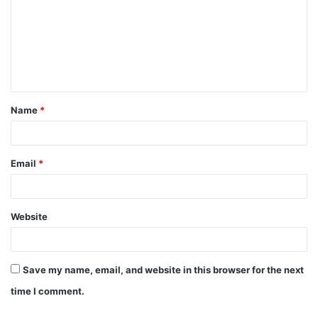
m
m
e
n
t
Name
*
*
Email
*
Website
Save my name, email, and website in this browser for the next
time I comment.