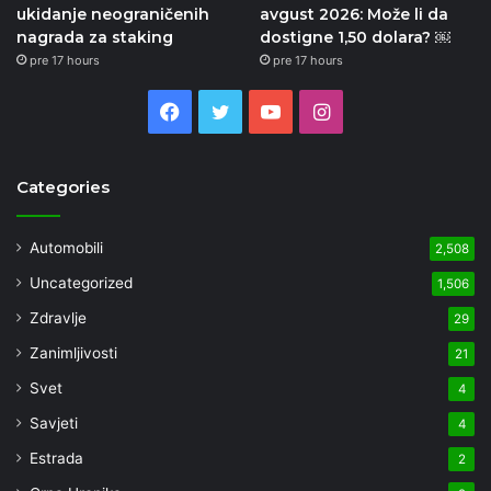
ukidanje neograničenih
avgust 2026: Može li da
nagrada za staking
dostigne 1,50 dolara? ￼
pre 17 hours
pre 17 hours
Facebook
Twitter
YouTube
Instagram
Categories
Automobili
2,508
Uncategorized
1,506
Zdravlje
29
Zanimljivosti
21
Svet
4
Savjeti
4
Estrada
2