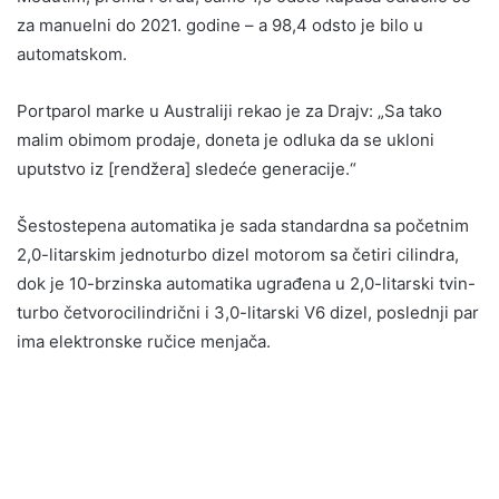
za manuelni do 2021. godine – a 98,4 odsto je bilo u
automatskom.
Portparol marke u Australiji rekao je za Drajv: „Sa tako
malim obimom prodaje, doneta je odluka da se ukloni
uputstvo iz [rendžera] sledeće generacije.“
Šestostepena automatika je sada standardna sa početnim
2,0-litarskim jednoturbo dizel motorom sa četiri cilindra,
dok je 10-brzinska automatika ugrađena u 2,0-litarski tvin-
turbo četvorocilindrični i 3,0-litarski V6 dizel, poslednji par
ima elektronske ručice menjača.