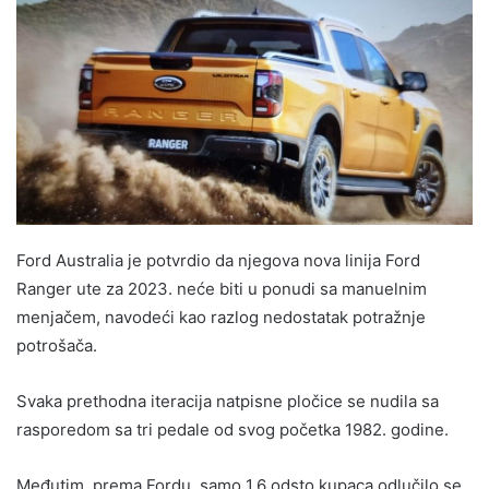
Ford Australia je potvrdio da njegova nova linija Ford
Ranger ute za 2023. neće biti u ponudi sa manuelnim
menjačem, navodeći kao razlog nedostatak potražnje
potrošača.
Svaka prethodna iteracija natpisne pločice se nudila sa
rasporedom sa tri pedale od svog početka 1982. godine.
Međutim, prema Fordu, samo 1,6 odsto kupaca odlučilo se