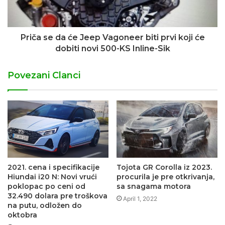
Priča se da će Jeep Vagoneer biti prvi koji će
dobiti novi 500-KS Inline-Sik
Povezani Clanci
2021. cena i specifikacije
Tojota GR Corolla iz 2023.
Hiundai i20 N: Novi vrući
procurila je pre otkrivanja,
poklopac po ceni od
sa snagama motora
32.490 dolara pre troškova
April 1, 2022
na putu, odložen do
oktobra