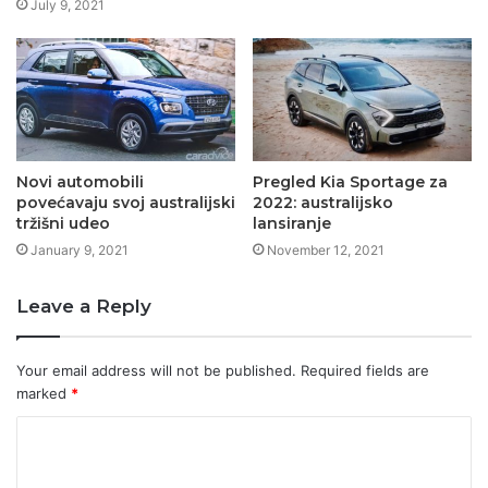
July 9, 2021
Novi automobili
Pregled Kia Sportage za
povećavaju svoj australijski
2022: australijsko
tržišni udeo
lansiranje
January 9, 2021
November 12, 2021
Leave a Reply
Your email address will not be published.
Required fields are
marked
*
C
o