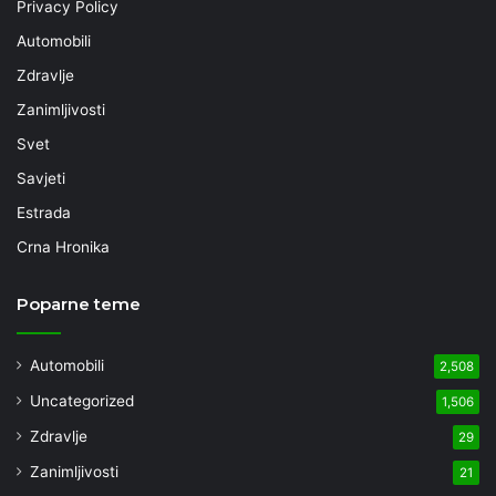
Privacy Policy
Automobili
Zdravlje
Zanimljivosti
Svet
Savjeti
Estrada
Crna Hronika
Poparne teme
Automobili
2,508
Uncategorized
1,506
Zdravlje
29
Zanimljivosti
21