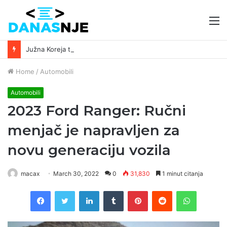
M
Južna Koreja traži pomoć Interpola zbog XRP prevare vredne 8,5 miliona dolara ￼
Home
/
Automobili
Automobili
2023 Ford Ranger: Ručni
menjač je napravljen za
novu generaciju vozila
macax
March 30, 2022
0
31,830
1 minut citanja
Facebook
Twitter
LinkedIn
Tumblr
Pinterest
Reddit
WhatsAp