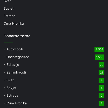
Svet
Savjeti
Estrada
Crna Hronika
Poparne teme
Automobili
2,508
Uncategorized
1,506
Zdravlje
29
Zanimljivosti
21
Svet
4
Savjeti
4
Estrada
2
Crna Hronika
2