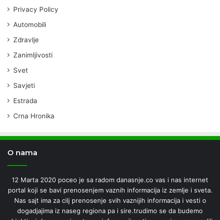
Privacy Policy
Automobili
Zdravlje
Zanimljivosti
Svet
Savjeti
Estrada
Crna Hronika
O nama
12 Marta 2020 poceo je sa radom danasnje.co vas i nas internet
portal koji se bavi prenosenjem vaznih informacija iz zemlje i sveta.
Nas sajt ima za cilj prenosenje svih vaznijih informacija i vesti o
dogadjajima iz naseg regiona pa i sire.trudimo se da budemo