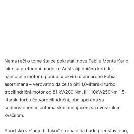
Nema reči o tome šta će pokretati novu Fabiju Monte Karlo,
iako su prethodni modeli u Australiji obično koristili
najmoćniji motor u ponudi u okviru standardne Fabia
asortimana – verovatno da će to biti 1,0-litarski turbo
trocilindrični motor od 81 kV/200 Nm, ili 110kV/250Nm 1,5-
litarski turbo četvorocilindrični, oba uparena sa
sedmostepenim automatskim menjačem sa dvostrukim
kvačilom.
Sportsko vešanje bi takođe trebalo da bude predstavljeno,