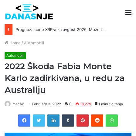
M
Prognoza cene XRP-a za avgust 2026: Može li da dostigne 1,50 dolara? ￼
Home
/
Automobili
Automobili
2022 Škoda Fabia Monte
Karlo zadirkivana, u redu za
Australiju
macax
February 3, 2022
0
18,279
1 minut citanja
Facebook
Twitter
LinkedIn
Tumblr
Pinterest
Reddit
WhatsAp