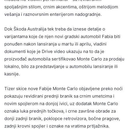
spoljašnjim stilom, crnim akcentima, oštrijom melodijom
vešanja i raznovrsnim enterijerom nadogradnje.
Dok Škoda Australija tek treba da iznese detalje o
varijantama koje će njen novi gradski automobil Fabia biti
ponuđen nakon lansiranja u martu ili aprilu, vladini
dokumenti koje je Drive video ukazuju na to da je
proizvođač automobila sertifikovao Monte Carlo za prodaju
lokalno, bilo za predstavljanje u automobilu lansiranje ili
kasnije.
Tizer skice nove Fabije Monte Carlo objavljene preko noći
pokazuju revidirani prednji branik sa crnim umetcima i
novim spojlerom na donjoj ivici, uz dodatak Monte Carlo
oznaka luka prednjih točkova, i crne završne obrade za
donji zadnji branik, poklopce retrovizora, bočne pragove,
zadnji krovni spojler i oznake na vratima prtljažnika.