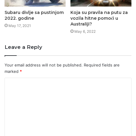
Subaru divlje sa pustinjom
Koja su pravila na putu za
2022. godine
vozila hitne pomoći u
Australiji?
May 17, 2021
May 6, 2022
Leave a Reply
Your email address will not be published.
Required fields are
marked
*
C
o
m
m
e
n