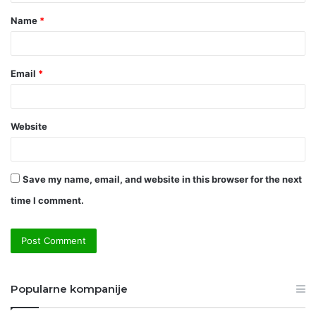
t
Name
*
*
Email
*
Website
Save my name, email, and website in this browser for the next
time I comment.
Popularne kompanije