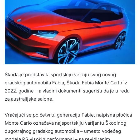
Škoda je predstavila sportskiju verziju svog novog
gradskog automobila Fabia, Škodu Fabia Monte Carlo iz
2022. godine – a vladini dokumenti sugerišu da je u redu
za australijske salone.
Vraćajući se po četvrtu generaciju Fabie, natpisna pločica
Monte Carlo označava najsportskiju varijantu Škodinog
dugotrajnog gradskog automobila – umesto vodećeg
modela RS visokih performansi – sa revidiranim