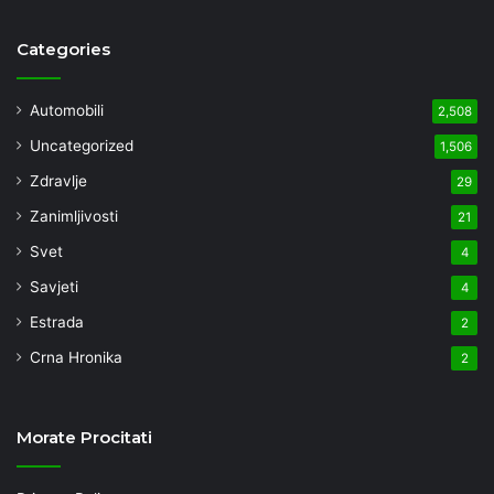
Categories
Automobili
2,508
Uncategorized
1,506
Zdravlje
29
Zanimljivosti
21
Svet
4
Savjeti
4
Estrada
2
Crna Hronika
2
Morate Procitati