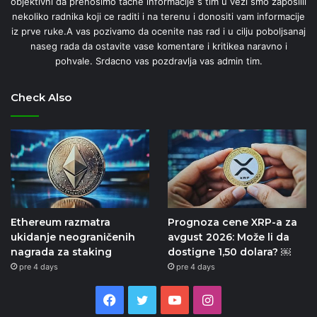
objektivni da prenosimo tacne informacije s tim u vezi smo zaposlili
nekoliko radnika koji ce raditi i na terenu i donositi vam informacije
iz prve ruke.A vas pozivamo da ocenite nas rad i u cilju poboljsanaj
naseg rada da ostavite vase komentare i kritikea naravno i
pohvale. Srdacno vas pozdravlja vas admin tim.
Check Also
Ethereum razmatra
Prognoza cene XRP-a za
ukidanje neograničenih
avgust 2026: Može li da
nagrada za staking
dostigne 1,50 dolara? ￼
pre 4 days
pre 4 days
Facebook
Twitter
YouTube
Instagram