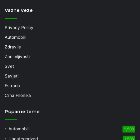
Vazne veze
Privacy Policy
Automobili
Zdravlje
Zanimljivosti
Svet
Savjeti
Estrada
Crna Hronika
Poparne teme
Automobili
2,508
Uncategorized
1,506