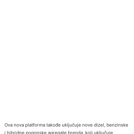
Ova nova platforma takođe uključuje nove dizel, benzinske
i hibridne pogonske agregate brenda, koji uključuje