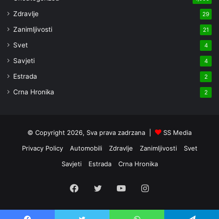
Zdravlje
29
Zanimljivosti
21
Svet
4
Savjeti
4
Estrada
2
Crna Hronika
2
© Copyright 2026, Sva prava zadrzana |
SS Media
Privacy Policy
Automobili
Zdravlje
Zanimljivosti
Svet
Savjeti
Estrada
Crna Hronika
Facebook
Twitter
YouTube
Instagram