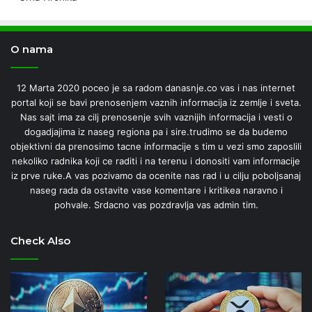
O nama
12 Marta 2020 poceo je sa radom danasnje.co vas i nas internet
portal koji se bavi prenosenjem vaznih informacija iz zemlje i sveta.
Nas sajt ima za cilj prenosenje svih vaznijih informacija i vesti o
dogadjajima iz naseg regiona pa i sire.trudimo se da budemo
objektivni da prenosimo tacne informacije s tim u vezi smo zaposlili
nekoliko radnika koji ce raditi i na terenu i donositi vam informacije
iz prve ruke.A vas pozivamo da ocenite nas rad i u cilju poboljsanaj
naseg rada da ostavite vase komentare i kritikea naravno i
pohvale. Srdacno vas pozdravlja vas admin tim.
Check Also