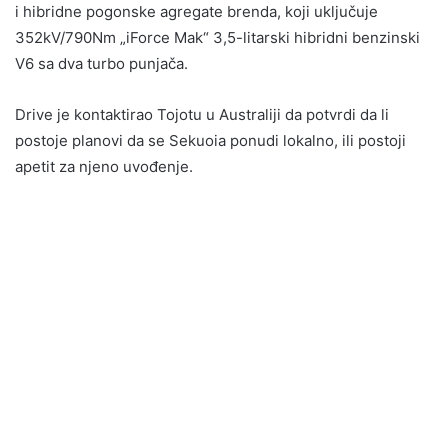
i hibridne pogonske agregate brenda, koji uključuje
352kV/790Nm „iForce Mak“ 3,5-litarski hibridni benzinski
V6 sa dva turbo punjača.
Drive je kontaktirao Tojotu u Australiji da potvrdi da li
postoje planovi da se Sekuoia ponudi lokalno, ili postoji
apetit za njeno uvođenje.