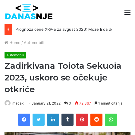
M
Prognoza cene XRP-a za avgust 2026: Može li da dostigne 1,50 dolara? ￼
Home
/
Automobili
Automobili
Zadirkivana Toiota Sekuoia
2023, uskoro se očekuje
otkriće
macax
January 21, 2022
0
72,367
1 minut citanja
Facebook
Twitter
LinkedIn
Tumblr
Pinterest
Reddit
WhatsAp