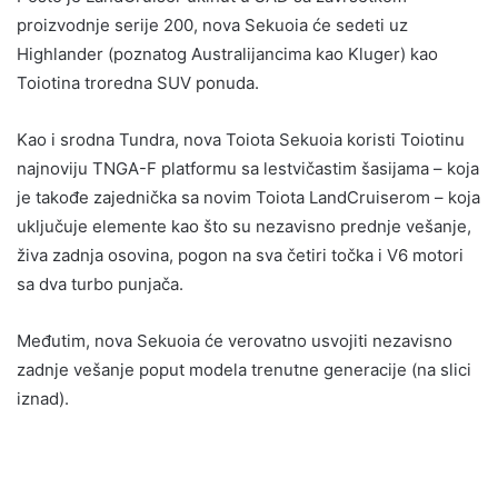
proizvodnje serije 200, nova Sekuoia će sedeti uz
Highlander (poznatog Australijancima kao Kluger) kao
Toiotina troredna SUV ponuda.
Kao i srodna Tundra, nova Toiota Sekuoia koristi Toiotinu
najnoviju TNGA-F platformu sa lestvičastim šasijama – koja
je takođe zajednička sa novim Toiota LandCruiserom – koja
uključuje elemente kao što su nezavisno prednje vešanje,
živa zadnja osovina, pogon na sva četiri točka i V6 motori
sa dva turbo punjača.
Međutim, nova Sekuoia će verovatno usvojiti nezavisno
zadnje vešanje poput modela trenutne generacije (na slici
iznad).