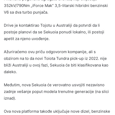
352kV/790Nm „iForce Mak“ 3,5-litarski hibridni benzinski
V6 sa dva turbo punjača.
Drive je kontaktirao Tojotu u Australiji da potvrdi da li
postoje planovi da se Sekuoia ponudi lokalno, ili postoji
apetit za njeno uvođenje.
Ažuriraćemo ovu priču odgovorom kompanije, ali s
obzirom na to da novi Toiota Tundra pick-up iz 2022. nije
bliži Australiji u ovoj fazi, Sekuoia će biti klasifikovana kao
daleko.
Međutim, nova Sekuoia će verovatno usvojiti nezavisno
zadnje vešanje poput modela trenutne generacije (na slici
iznad).
Ova nova platforma takođe uključuje nove dizel, benzinske