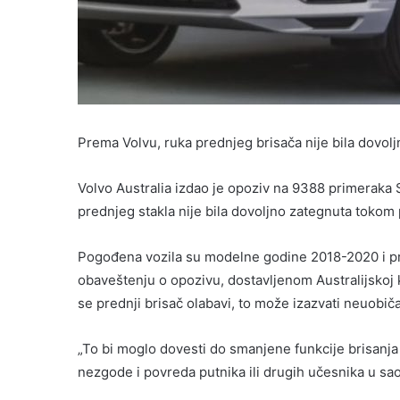
Prema Volvu, ruka prednjeg brisača nije bila dovol
Volvo Australia izdao je opoziv na 9388 primeraka
prednjeg stakla nije bila dovoljno zategnuta tokom 
Pogođena vozila su modelne godine 2018-2020 i pro
obaveštenju o opozivu, dostavljenom Australijskoj 
se prednji brisač olabavi, to može izazvati neuobi
„To bi moglo dovesti do smanjene funkcije brisanja i
nezgode i povreda putnika ili drugih učesnika u sa