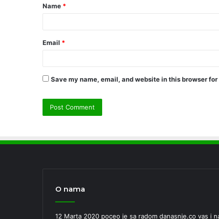
Name
*
*
Email
*
Save my name, email, and website in this browser for
O nama
12 Marta 2020 poceo je sa radom danasnje.co vas i nas