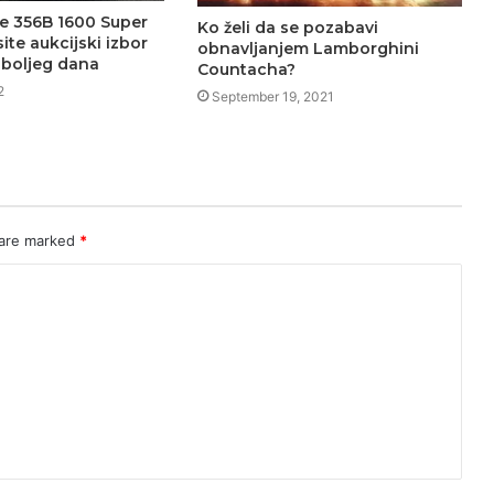
e 356B 1600 Super
Ko želi da se pozabavi
ite aukcijski izbor
obnavljanjem Lamborghini
jboljeg dana
Countacha?
2
September 19, 2021
 are marked
*