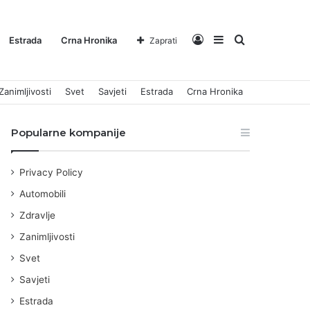
Log
Sidebar
Pretraga
Estrada
Crna Hronika
Zaprati
Zanimljivosti
Svet
Savjeti
Estrada
Crna Hronika
In
za
Popularne kompanije
Privacy Policy
Automobili
Zdravlje
Zanimljivosti
Svet
Savjeti
Estrada