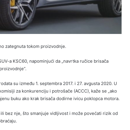
jno zategnuta tokom proizvodnje.
 SUV-a KSC60, napominjući da „navrtka ručice brisača
proizvodnje“.
data su između 1. septembra 2017. i 27. avgusta 2020. U
komisiji za konkurenciju i potrošače (ACCC), kaže se „ako
čajenu buku ako krak brisača dodirne ivicu poklopca motora.
li bez nje, što smanjuje vidljivost i može povećati rizik od
obraćaju.