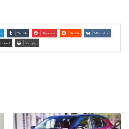
In
Tumblr
Pinterest
Reddit
VKontakte
a Email
Stampaj