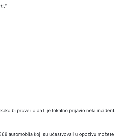
ti.“
ako bi proverio da li je lokalno prijavio neki incident.
 9388 automobila koji su učestvovali u opozivu možete