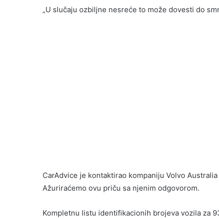
„U slučaju ozbiljne nesreće to može dovesti do smr
CarAdvice je kontaktirao kompaniju Volvo Australia k
Ažuriraćemo ovu priču sa njenim odgovorom.
Kompletnu listu identifikacionih brojeva vozila za