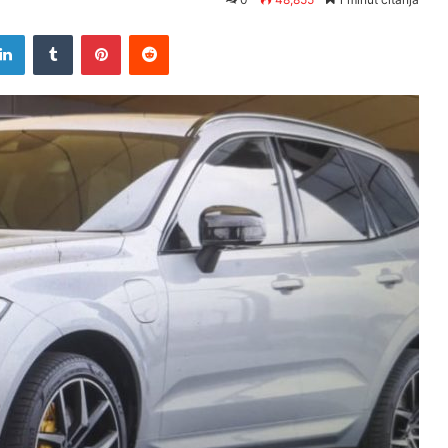
tter
LinkedIn
Tumblr
Pinterest
Reddit