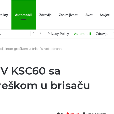
Policy
Automobili
Zdravlje
Zanimljivosti
Svet
Savjeti
Prognoza cene XRP-a za avgust 2026: Može li da dostigne 1,50 dolara? ￼
Privacy Policy
Automobili
Zdravlje
cijalnom greškom u brisaču vetrobrana
UV KSC60 sa
reškom u brisaču
0
48,855
1 minut citanja