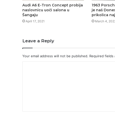
Audi A6 E-Tron Concept probija
1963 Porsch
naslovnicu uoči salona u
je naš Dones
Šangaju
prikolica na
April 17, 2021
March 4, 202
Leave a Reply
Your email address will not be published.
Required fields
C
o
m
m
e
n
t