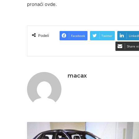
pronaći ovde.
Podeli
Facebook
Twitter
Linked
Share vi
macax