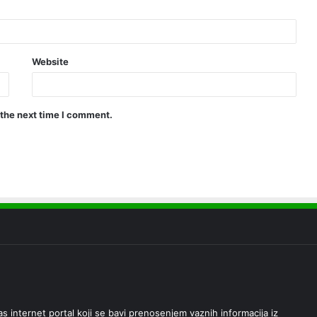
Website
 the next time I comment.
 internet portal koji se bavi prenosenjem vaznih informacija iz