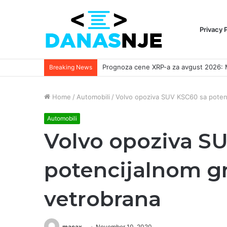
Privacy 
Breaking News
Home
/
Automobili
/
Volvo opoziva SUV KSC60 sa poten
Automobili
Volvo opoziva S
potencijalnom g
vetrobrana
macax
November 10, 2020