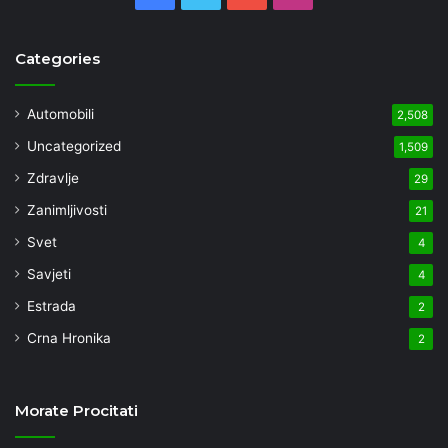
Categories
Automobili
2,508
Uncategorized
1,509
Zdravlje
29
Zanimljivosti
21
Svet
4
Savjeti
4
Estrada
2
Crna Hronika
2
Morate Procitati