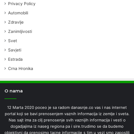
Privacy Policy
Automobili
Zdravlje
Zanimljivosti
Svet
Savjeti
Estrada
Crna Hronika
O nama
12 Marta 2020 poceo je sa radom danasnje.co vas i nas internet
portal koji se bavi prenosenjem vaznih informacija iz zemlje i sveta.
Nas sajt ima za cilj prenosenje svih vaznijih informacija i vesti o
dogadjajima iz naseg regiona pa i sire.trudimo se da budemo
objektivni da prenosimo tacne informacije s tim u vezi smo zaposlili