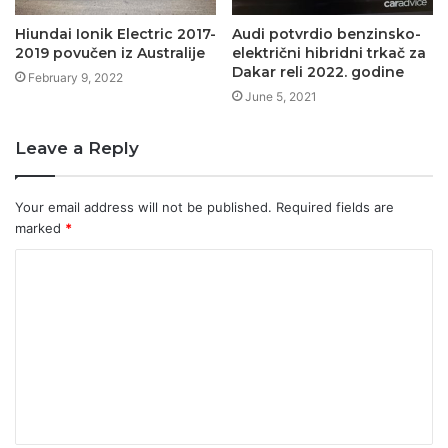
Hiundai Ionik Electric 2017-
Audi potvrdio benzinsko-
2019 povučen iz Australije
električni hibridni trkač za
Dakar reli 2022. godine
February 9, 2022
June 5, 2021
Leave a Reply
Your email address will not be published.
Required fields are
marked
*
C
o
m
m
e
n
t