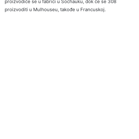
proizvodiće se u fabrici u Sochauku, dok će se 308
proizvoditi u Mulhouseu, takođe u Francuskoj.