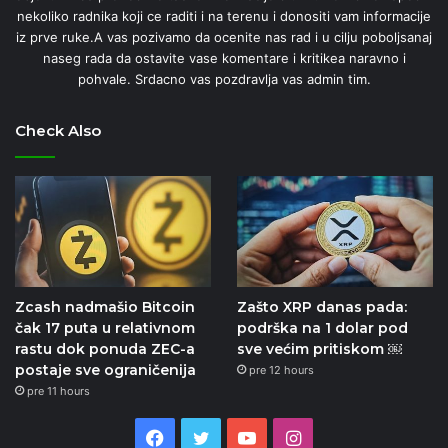
nekoliko radnika koji ce raditi i na terenu i donositi vam informacije
iz prve ruke.A vas pozivamo da ocenite nas rad i u cilju poboljsanaj
naseg rada da ostavite vase komentare i kritikea naravno i
pohvale. Srdacno vas pozdravlja vas admin tim.
Check Also
Zcash nadmašio Bitcoin
Zašto XRP danas pada:
čak 17 puta u relativnom
podrška na 1 dolar pod
rastu dok ponuda ZEC-a
sve većim pritiskom ￼
postaje sve ograničenija
pre 12 hours
pre 11 hours
Facebook
Twitter
YouTube
Instagram