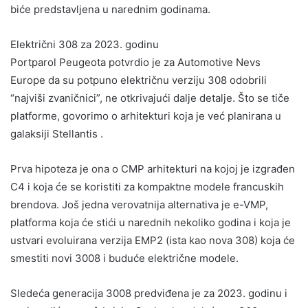
biće predstavljena u narednim godinama.
Električni 308 za 2023. godinu
Portparol Peugeota potvrdio je za Automotive Nevs
Europe da su potpuno električnu verziju 308 odobrili
“najviši zvaničnici”, ne otkrivajući dalje detalje. Što se tiče
platforme, govorimo o arhitekturi koja je već planirana u
galaksiji Stellantis .
Prva hipoteza je ona o CMP arhitekturi na kojoj je izgrađen
C4 i koja će se koristiti za kompaktne modele francuskih
brendova. Još jedna verovatnija alternativa je e-VMP,
platforma koja će stići u narednih nekoliko godina i koja je
ustvari evoluirana verzija EMP2 (ista kao nova 308) koja će
smestiti novi 3008 i buduće električne modele.
Sledeća generacija 3008 predviđena je za 2023. godinu i