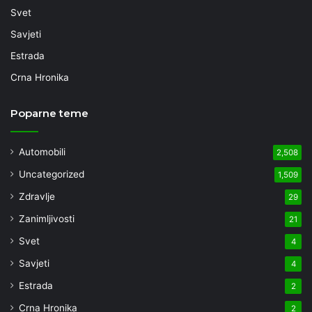
Svet
Savjeti
Estrada
Crna Hronika
Poparne teme
Automobili
2,508
Uncategorized
1,509
Zdravlje
29
Zanimljivosti
21
Svet
4
Savjeti
4
Estrada
2
Crna Hronika
2