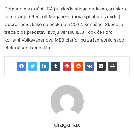
Potpuno električni -C4 je takođe stigao nedavno, a uskoro
ćemo vidjeti Renault Megane-e (prva spi photos ovde ) i
Cupra rodio, kako se očekuje u 2022. Konačno, Škoda je
trebalo da predstavi svoju verziju ID.3 , dok će Ford
koristiti Volksvagenovu MEB platformu za izgradnju svog
električnog kompakta.
draganax