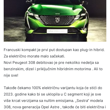
Francuski kompakt je prvi put dostupan kao plug-in hibrid.
Za električno morate malo sačekati.
Novi Peugeot 308 debitovao je pre nekoliko nedelja sa
benzinskim, dizel i priključnim hibridnim motorima . Ali to
nije sve!
Takođe čekamo 100% električnu varijantu koja će stići do
2023. godine kako bi se uklopila u C segment koji je sve
više krcat verzijama sa nultim emisijama. „Sestra“ modela
308, nova generacija Opel Astre , takođe će biti električna i