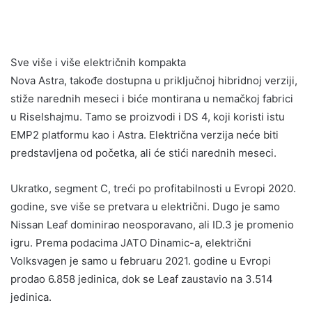
Sve više i više električnih kompakta
Nova Astra, takođe dostupna u priključnoj hibridnoj verziji,
stiže narednih meseci i biće montirana u nemačkoj fabrici
u Riselshajmu. Tamo se proizvodi i DS 4, koji koristi istu
EMP2 platformu kao i Astra. Električna verzija neće biti
predstavljena od početka, ali će stići narednih meseci.
Ukratko, segment C, treći po profitabilnosti u Evropi 2020.
godine, sve više se pretvara u električni. Dugo je samo
Nissan Leaf dominirao neosporavano, ali ID.3 je promenio
igru. Prema podacima JATO Dinamic-a, električni
Volksvagen je samo u februaru 2021. godine u Evropi
prodao 6.858 jedinica, dok se Leaf zaustavio na 3.514
jedinica.