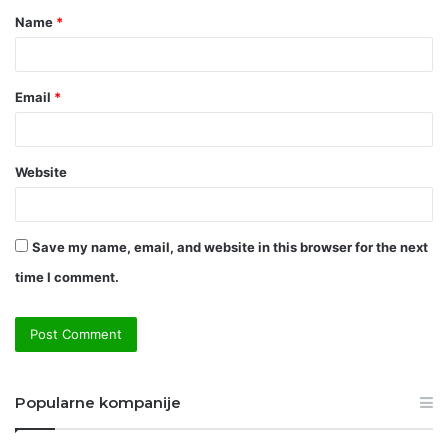
Name
*
*
Email
*
Website
Save my name, email, and website in this browser for the next
time I comment.
Popularne kompanije