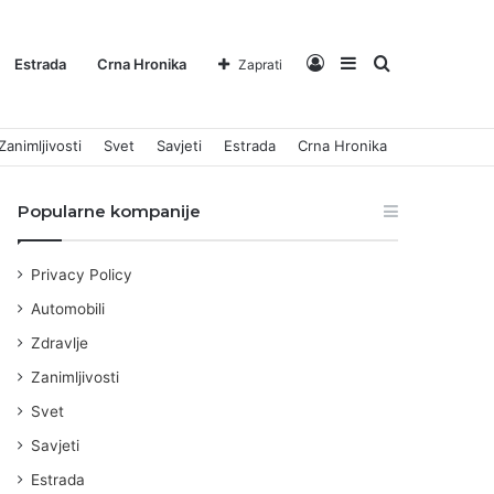
Log
Sidebar
Pretraga
Estrada
Crna Hronika
Zaprati
Zanimljivosti
Svet
Savjeti
Estrada
Crna Hronika
In
za
Popularne kompanije
Privacy Policy
Automobili
Zdravlje
Zanimljivosti
Svet
Savjeti
Estrada