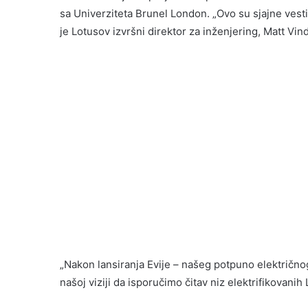
sa Univerziteta Brunel London. „Ovo su sjajne vesti z
je Lotusov izvršni direktor za inženjering, Matt Vind
„Nakon lansiranja Evije – našeg potpuno električnog
našoj viziji da isporučimo čitav niz elektrifikovani