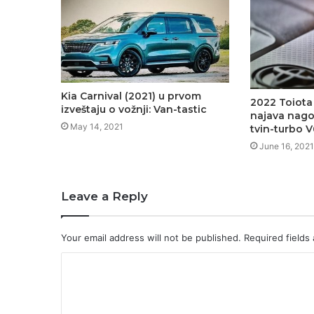
Kia Carnival (2021) u prvom
2022 Toiota
izveštaju o vožnji: Van-tastic
najava nago
May 14, 2021
tvin-turbo V
June 16, 2021
Leave a Reply
Your email address will not be published.
Required fields
C
o
m