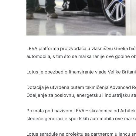
LEVA platforma proizvođača u vlasništvu Geelia bi
automobila, s tim što se marka ranije ove godine o
Lotus je obezbedio finansiranje vlade Velike Britan
Dotacija je utvrđena putem takmičenja Advanced Ro
Odeljenje za poslovnu, energetsku i industrijsku str
Poznata pod nazivom LEVA – skraćenica od Arhitektur
sledeće generacije sportskih automobila ove mark
Lotus sarađuje na projektu sa partnerom u lancu 