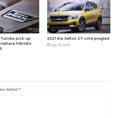
 Tundra pick-up
2021 Kia Seltos GT-Line pregled
veštava hibridni
July 18, 2021
6
 are marked
*