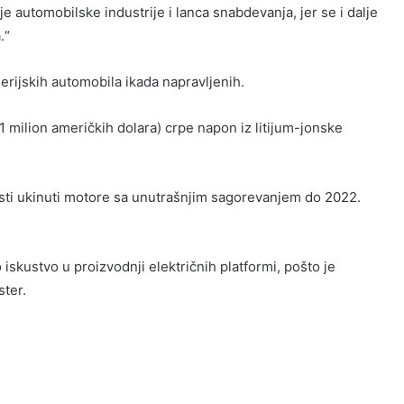
e automobilske industrije i lanca snabdevanja, jer se i dalje
.“
erijskih automobila ikada napravljenih.
,1 milion američkih dolara) crpe napon iz litijum-jonske
osti ukinuti motore sa unutrašnjim sagorevanjem do 2022.
skustvo u proizvodnji električnih platformi, pošto je
ster.