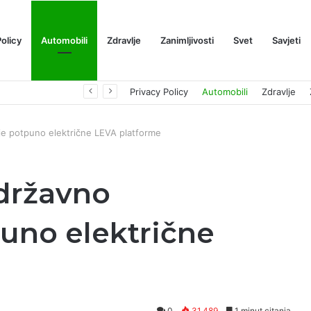
Policy
Automobili
Zdravlje
Zanimljivosti
Svet
Savjeti
Prognoza cene XRP-a za avgust 2026: Može li da dostigne 1,50 dolara? ￼
Privacy Policy
Automobili
Zdravlje
je potpuno električne LEVA platforme
 državno
puno električne
0
31,489
1 minut citanja