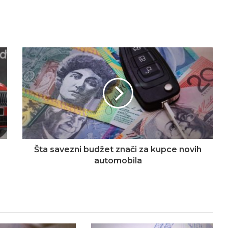
Šta savezni budžet znači za kupce novih
automobila