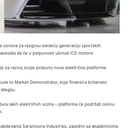
će osnova za njegovu sledeću generaciju sportskih
bavezala da će u potpunosti ukinuti ICE motore.
ije za razvoj svoje potpuno nove električne platforme.
ute to Market Demonstrator, koje finansira britansko
ategiju.
a lakih električnih vozila – platforma će podržati celinu
e.
snabdevanja Sarginsons Industries, zajedno sa akademicima