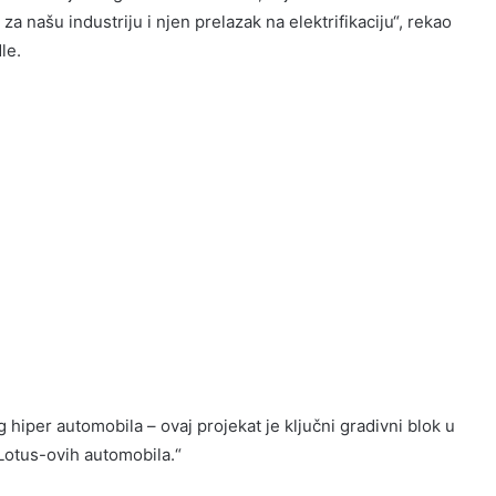
a našu industriju i njen prelazak na elektrifikaciju“, rekao
le.
 hiper automobila – ovaj projekat je ključni gradivni blok u
h Lotus-ovih automobila.“