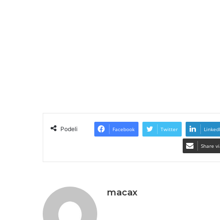
Podeli
Facebook
Twitter
Linked
Share vi
macax