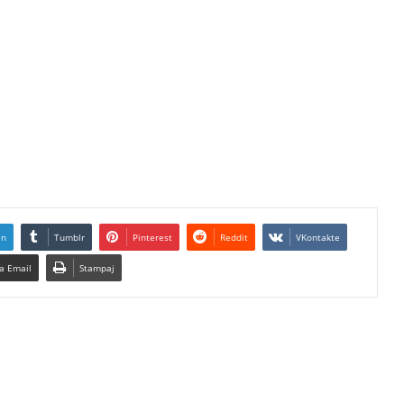
In
Tumblr
Pinterest
Reddit
VKontakte
a Email
Stampaj