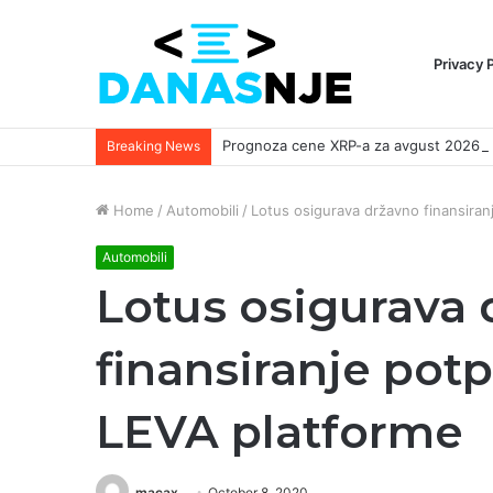
Privacy 
Breaking News
Home
/
Automobili
/
Lotus osigurava državno finansiran
Automobili
Lotus osigurava
finansiranje pot
LEVA platforme
macax
October 8, 2020