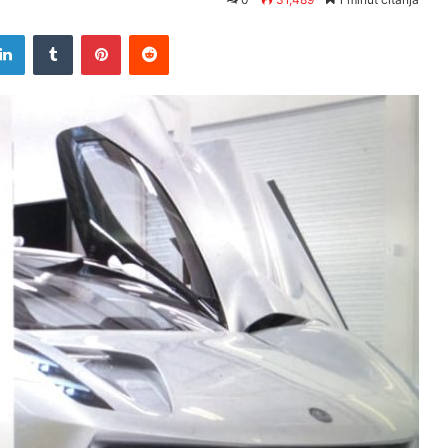
tter
LinkedIn
Tumblr
Pinterest
Reddit