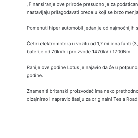
„Finansiranje ove prirode presudno je za podsticanj
nastavljaju prilagođavati predelu koji se brzo menja
Pomenuti hiper automobil jedan je od najmoćnijih s
Četiri elektromotora u vozilu od 1,7 miliona funti (3
baterije od 70kVh i proizvode 1470kV / 1700Nm.
Ranije ove godine Lotus je najavio da će u potpun
godine.
Znameniti britanski proizvođač ima neko prethodno i
dizajnirao i napravio šasiju za originalni Tesla Road