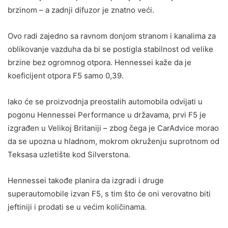
brzinom – a zadnji difuzor je znatno veći.
Ovo radi zajedno sa ravnom donjom stranom i kanalima za
oblikovanje vazduha da bi se postigla stabilnost od velike
brzine bez ogromnog otpora. Hennessei kaže da je
koeficijent otpora F5 samo 0,39.
Iako će se proizvodnja preostalih automobila odvijati u
pogonu Hennessei Performance u državama, prvi F5 je
izgrađen u Velikoj Britaniji – zbog čega je CarAdvice morao
da se upozna u hladnom, mokrom okruženju suprotnom od
Teksasa uzletište kod Silverstona.
Hennessei takođe planira da izgradi i druge
superautomobile izvan F5, s tim što će oni verovatno biti
jeftiniji i prodati se u većim količinama.