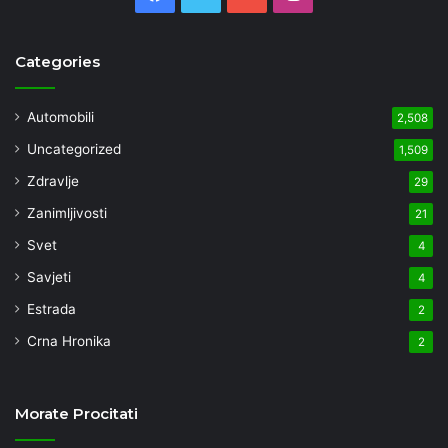
Categories
Automobili
2,508
Uncategorized
1,509
Zdravlje
29
Zanimljivosti
21
Svet
4
Savjeti
4
Estrada
2
Crna Hronika
2
Morate Procitati