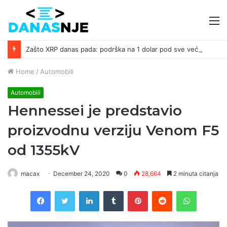
M
Zašto XRP danas pada: podrška na 1 dolar pod sve većim pritiskom ￼
Home
/
Automobili
Automobili
Hennessei je predstavio
proizvodnu verziju Venom F5
od 1355kV
macax
December 24, 2020
0
28,664
2 minuta citanja
Facebook
Twitter
LinkedIn
Tumblr
Pinterest
Reddit
WhatsAp