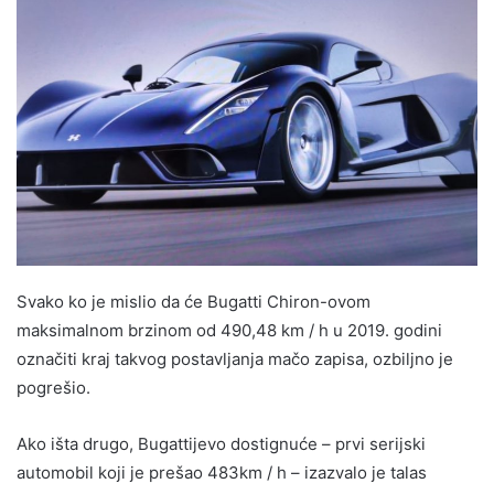
Svako ko je mislio da će Bugatti Chiron-ovom
maksimalnom brzinom od 490,48 km / h u 2019. godini
označiti kraj takvog postavljanja mačo zapisa, ozbiljno je
pogrešio.
Ako išta drugo, Bugattijevo dostignuće – prvi serijski
automobil koji je prešao 483km / h – izazvalo je talas