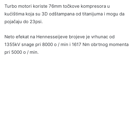
Turbo motori koriste 76mm točkove kompresora u
kućištima koja su 3D odštampana od titanijuma i mogu da
pojačaju do 23psi.
Neto efekat na Hennesseijeve brojeve je vrhunac od
1355kV snage pri 8000 o / min i 1617 Nm obrtnog momenta
pri 5000 o / min.