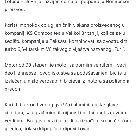
Lotusu – ali F5 je razvijen od nule i potpuno je Hennessei
proizvod.
Koristi monokok od ugljeničnih vlakana proizvedenog u
kompaniji KS Composites u Velikoj Britaniji, koji će se u
sedištu kompanije u Teksasu kombinovati sa dvostrukim
turbo 6,6-litarskim V8 takvog divljaštva nazvanog „Furi“.
Motor od 90 stepeni je motor sa gornjim ventilom – veći
deo Hennessei-ovog iskustva sa podešavanjem bio je u
izvlačenju malo verovatnih brojeva iz motora sa potisnom
gredom.
Koristi blok od livenog gvožđa i aluminijumske glave
cilindara, sa ugrađenim titanijumskim i Inconel izduvnim
ventilima. Bregasto vratilo i radilica izrađeni su od čeličnog
gredica, dok su klipnjače i klipovi kovani.