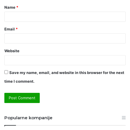
Name
*
*
Email
*
Website
Save my name, email, and website in this browser for the next
time I comment.
Popularne kompanije