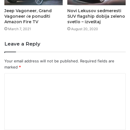
Jeep Vagoneer, Grand
Novi Lekusov sedmeresti
Vagoneer će ponuditi
SUV flagship dobija zeleno
Amazon Fire TV
svetlo – izveštaj
March 7, 2021
August 20, 2020
Leave a Reply
Your email address will not be published.
Required fields are
marked
*
C
o
m
m
e
n
t