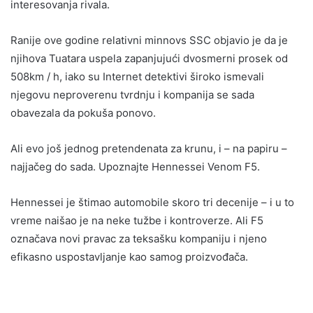
interesovanja rivala.
Ranije ove godine relativni minnovs SSC objavio je da je
njihova Tuatara uspela zapanjujući dvosmerni prosek od
508km / h, iako su Internet detektivi široko ismevali
njegovu neproverenu tvrdnju i kompanija se sada
obavezala da pokuša ponovo.
Ali evo još jednog pretendenata za krunu, i – na papiru –
najjačeg do sada. Upoznajte Hennessei Venom F5.
Hennessei je štimao automobile skoro tri decenije – i u to
vreme naišao je na neke tužbe i kontroverze. Ali F5
označava novi pravac za teksašku kompaniju i njeno
efikasno uspostavljanje kao samog proizvođača.