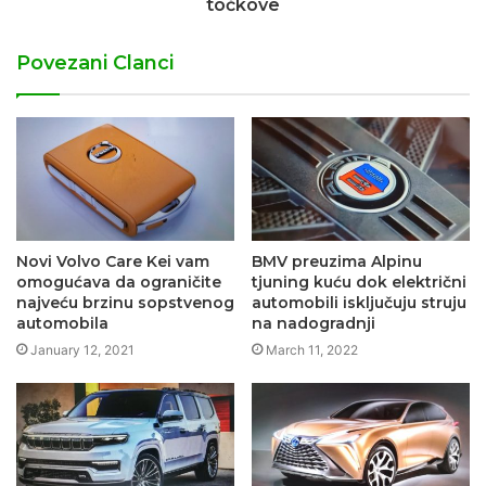
točkove
Povezani Clanci
Novi Volvo Care Kei vam
BMV preuzima Alpinu
omogućava da ograničite
tjuning kuću dok električni
najveću brzinu sopstvenog
automobili isključuju struju
automobila
na nadogradnji
January 12, 2021
March 11, 2022