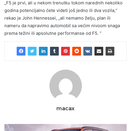
„F5 je prvi, ali u nekom trenutku tokom narednih nekoliko
godina potencijalno ćete videti još jedno ili dva vozila,“
rekao je John Hennessei, „ali nemamo želju, plan ili
nameru da napravimo automobil sa većim nivoom snaga
prema težini ili apsolutne performanse od F5. “
macax