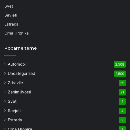
Svet
Savjeti
Estrada
Crna Hronika
Poparne teme
Automobili
2,508
Uncategorized
1,509
Zdravlje
29
Zanimljivosti
21
Svet
4
Savjeti
4
Estrada
2
Crna Hronika
2