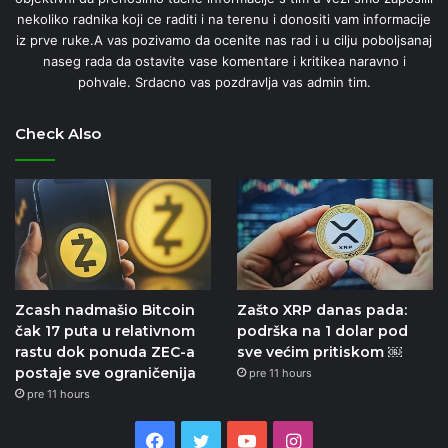
nekoliko radnika koji ce raditi i na terenu i donositi vam informacije
iz prve ruke.A vas pozivamo da ocenite nas rad i u cilju poboljsanaj
naseg rada da ostavite vase komentare i kritikea naravno i
pohvale. Srdacno vas pozdravlja vas admin tim.
Check Also
Zcash nadmašio Bitcoin
Zašto XRP danas pada:
čak 17 puta u relativnom
podrška na 1 dolar pod
rastu dok ponuda ZEC-a
sve većim pritiskom ￼
postaje sve ograničenija
pre 11 hours
pre 11 hours
Facebook
Twitter
YouTube
Instagram