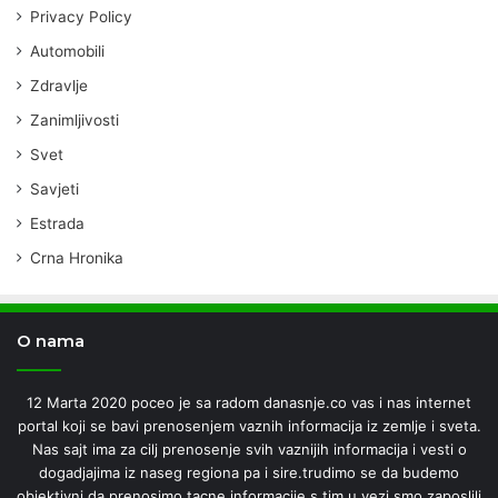
Privacy Policy
Automobili
Zdravlje
Zanimljivosti
Svet
Savjeti
Estrada
Crna Hronika
O nama
12 Marta 2020 poceo je sa radom danasnje.co vas i nas internet
portal koji se bavi prenosenjem vaznih informacija iz zemlje i sveta.
Nas sajt ima za cilj prenosenje svih vaznijih informacija i vesti o
dogadjajima iz naseg regiona pa i sire.trudimo se da budemo
objektivni da prenosimo tacne informacije s tim u vezi smo zaposlili