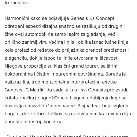
to zaustavi.
Harmonični kako se pojavljuje Genesis Ks Concept,
određeni aspekti dizajna snažno se razlikuju od drugih i
čine ovaj automobil ne samo lepim za gledanje, već i
prilično zanimljivim. Većina linija i oblika iznad lučne linije
koja prolazi od rešetke do prtljažnika prenosi preciznost i
eleganciju, dok je ispod te linije otvorena mišićavost.
Njegove proporcije su klasični grand tourer, sa širim
bokobranima i čistim i neurednim površinama. Spreda je
najizrazitija, trodimenzionalna interpretacija rešetke
Genesis „G Matrik“ do sada, a kao i svi Genesis proizvodi,
krilata značka je ugnežđena u blagom udubljenju koje se
nastavlja unazad dužinom haube. Sjajna teak boja izgleda
bogato, dok srebrni točkovi sa razdvojenim krakovima daju
ponešto industrijskog zrna.