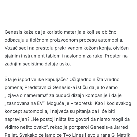
Genesis kaže da je koristio materijale koji se obično
odbacuju u tipičnom proizvodnom procesu automobila.
Vozač sedi na prestolu prekrivenom kožom konja, oivičen
sjajnim instrument tablom i naslonom za ruke. Prostor na
zadnjim sedištima deluje usko.
Šta je ispod velike kapuljače? Očigledno ništa vredno
pomena; Predstavnici Genesis-a ističu da je to samo
„izjava o namerama“ za budući dizajn kompanije i da je
„zasnovana na EV“. Moguće je – teoretski Kao i kod svakog
koncept automobila, i najveća su pitanja da li će biti
napravljen? „Ne postoji ništa što govori da nismo mogli da
vidimo nešto ovako“, rekao je portparol Genesis-a Jarred
Pellat. Svakako će lampice Tvo Lines i evoluirana G-Matrik