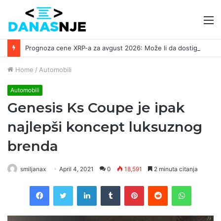
M
Prognoza cene XRP-a za avgust 2026: Može li da dostigne 1,50 dolara? ￼
Home
/
Automobili
Automobili
Genesis Ks Coupe je ipak
najlepši koncept luksuznog
brenda
smiljanax
April 4, 2021
0
18,591
2 minuta citanja
Facebook
Twitter
LinkedIn
Tumblr
Pinterest
Reddit
WhatsAp