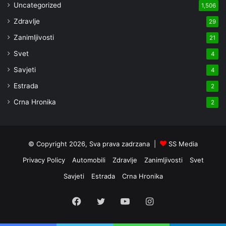
Uncategorized
1,506
Zdravlje
29
Zanimljivosti
21
Svet
4
Savjeti
4
Estrada
2
Crna Hronika
2
© Copyright 2026, Sva prava zadrzana |
SS Media
Privacy Policy
Automobili
Zdravlje
Zanimljivosti
Svet
Savjeti
Estrada
Crna Hronika
Facebook
Twitter
YouTube
Instagram