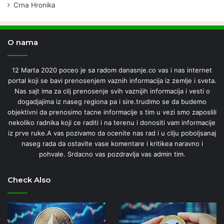
Crna Hronika
O nama
12 Marta 2020 poceo je sa radom danasnje.co vas i nas internet
portal koji se bavi prenosenjem vaznih informacija iz zemlje i sveta.
Nas sajt ima za cilj prenosenje svih vaznijih informacija i vesti o
dogadjajima iz naseg regiona pa i sire.trudimo se da budemo
objektivni da prenosimo tacne informacije s tim u vezi smo zaposlili
nekoliko radnika koji ce raditi i na terenu i donositi vam informacije
iz prve ruke.A vas pozivamo da ocenite nas rad i u cilju poboljsanaj
naseg rada da ostavite vase komentare i kritikea naravno i
pohvale. Srdacno vas pozdravlja vas admin tim.
Check Also