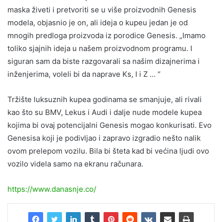
maska živeti i pretvoriti se u više proizvodnih Genesis
modela, objasnio je on, ali ideja o kupeu jedan je od
mnogih predloga proizvoda iz porodice Genesis. „Imamo
toliko sjajnih ideja u našem proizvodnom programu. I
siguran sam da biste razgovarali sa našim dizajnerima i
inženjerima, voleli bi da naprave Ks, I i Z … “
Tržište luksuznih kupea godinama se smanjuje, ali rivali
kao što su BMV, Lekus i Audi i dalje nude modele kupea
kojima bi ovaj potencijalni Genesis mogao konkurisati. Evo
Genesisa koji je podivljao i zapravo izgradio nešto nalik
ovom prelepom vozilu. Bila bi šteta kad bi većina ljudi ovo
vozilo videla samo na ekranu računara.
https://www.danasnje.co/