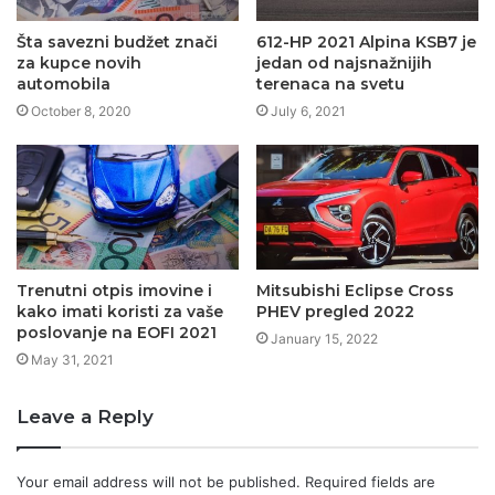
Šta savezni budžet znači
612-HP 2021 Alpina KSB7 je
za kupce novih
jedan od najsnažnijih
automobila
terenaca na svetu
October 8, 2020
July 6, 2021
Trenutni otpis imovine i
Mitsubishi Eclipse Cross
kako imati koristi za vaše
PHEV pregled 2022
poslovanje na EOFI 2021
January 15, 2022
May 31, 2021
Leave a Reply
Your email address will not be published.
Required fields are