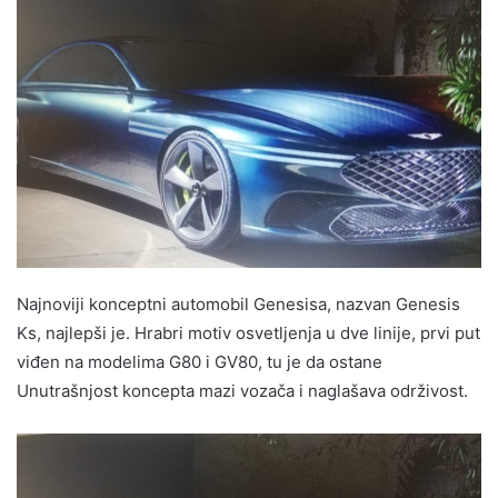
Najnoviji konceptni automobil Genesisa, nazvan Genesis
Ks, najlepši je. Hrabri motiv osvetljenja u dve linije, prvi put
viđen na modelima G80 i GV80, tu je da ostane
Unutrašnjost koncepta mazi vozača i naglašava održivost.