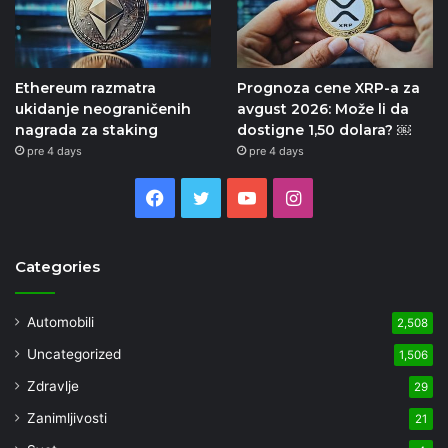
Ethereum razmatra
Prognoza cene XRP-a za
ukidanje neograničenih
avgust 2026: Može li da
nagrada za staking
dostigne 1,50 dolara? ￼
pre 4 days
pre 4 days
Facebook
Twitter
YouTube
Instagram
Categories
Automobili
2,508
Uncategorized
1,506
Zdravlje
29
Zanimljivosti
21