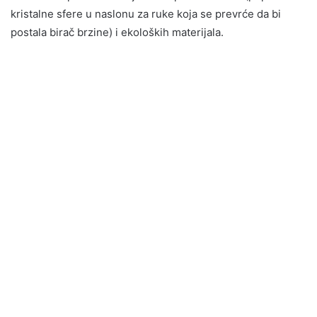
kristalne sfere u naslonu za ruke koja se prevrće da bi
postala birač brzine) i ekoloških materijala.