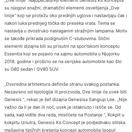
„Dve linije“ Najupečatljiviji elementi Genesis Ks koncepta
su njegovi snažni, dramatični elementi osvetljenja „Dve
linije“ koji se protežu oko prednjih uglova i nastavljaju čak i
nakon luka prednjeg točka do preseka vrata. Tema se
nastavlja u dvostruko naslaganim stražnjim lampama. Motiv
se takođe prikrada podignutim C-stubovima. Slični
elementi dizajna bili su prisutni na sportskom konceptu
Essentia koji se pojavio na sajmu automobila u Njujorku
2018. godine i proširio se na serijske automobile kao što
su G80 sedan i GV80 SUV.
„Dvoredna arhitektura definiše stranu svakog postanka.
Nezavisno od tipologije ili proizvoda, Dve linije će uvek biti
Genesis “, rekao je šef dizajna Genesisa Sangiup Lee. „Nije
važno da li je dan ili noć, uvek je istaknuto i ističe se. Od
sada, kad vidite dva reda, mislićete na Postanje “. Kokpit u
kokpitu Iznutra, Genesis Ks Concept je podjednako stilska
mešavina tipičnih kretanja koncept automobila (poput