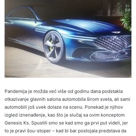
Pandemija je možda već više od godinu dana podstakla
otkazivanje glavnih salona automobila širom sveta, ali sami
automobili još uvek dolaze na scenu. Ponekad je njihov
izgled iznenađenje, kao što je slučaj sa ovim konceptom
Genesis Ks. Spustili smo se kad smo ga prvi put videli, jer
to je pravi šou-stoper – kad bi bar postojala predstava da