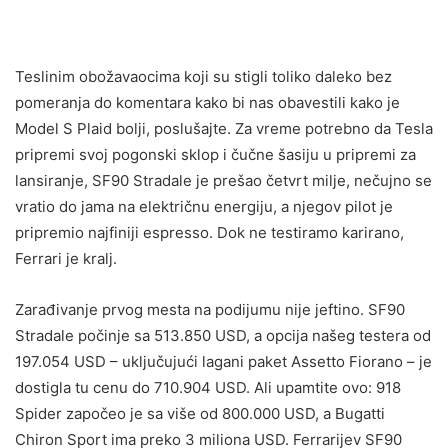
Teslinim obožavaocima koji su stigli toliko daleko bez
pomeranja do komentara kako bi nas obavestili kako je
Model S Plaid bolji, poslušajte. Za vreme potrebno da Tesla
pripremi svoj pogonski sklop i čučne šasiju u pripremi za
lansiranje, SF90 Stradale je prešao četvrt milje, nečujno se
vratio do jama na električnu energiju, a njegov pilot je
pripremio najfiniji espresso. Dok ne testiramo karirano,
Ferrari je kralj.
Zarađivanje prvog mesta na podijumu nije jeftino. SF90
Stradale počinje sa 513.850 USD, a opcija našeg testera od
197.054 USD – uključujući lagani paket Assetto Fiorano – je
dostigla tu cenu do 710.904 USD. Ali upamtite ovo: 918
Spider započeo je sa više od 800.000 USD, a Bugatti
Chiron Sport ima preko 3 miliona USD. Ferrarijev SF90