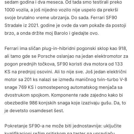
sedam godina i dva meseca. Od tada smo testirali preko
1000 vozila, a još nijedno vozilo nije uspelo da prekrši
svoje brutalno vreme ubrzanja. Do sada. Ferrari SF90
Stradale iz 2021. godine je ovde da vam pokaže da postoji
brzo, a onda držite moj Barolo i gledajte ovo.
Ferrari ima sličan plug-in-hibridni pogonski sklop kao 918,
ali tamo gde se Porsche oslanjao na jedan elektromotor za
pogon prednjih točkova, SF90 koristi dva motora od 133
KS na prednjoj osovini. Ali to nije sve. Još jedan električni
motor sa 201 ks nalazi se između maničnog tvin-turbo V-8
snage 769 KS i osmostepenog automatskog menjača sa
dvostrukom spojkom. Komponente rade zajedno kako bi
obezbedile 986 konjskih snaga koje izazivaju gušu. Da, to
je devetsto osamdeset šest.
Pokretanje SF90-a ne može biti jednostavnije: uključite
kvalifikacioni režim pritiskom na taster na upravljaču