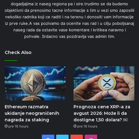
dogadjajima iz naseg regiona pa i sire.trudimo se da budemo
objektivni da prenosimo tacne informacije s tim u vezi smo zaposlili
nekoliko radnika koji ce raditi i na terenu i donositi vam informacije
iz prve ruke.A vas pozivamo da ocenite nas rad i u cilju poboljsanaj
naseg rada da ostavite vase komentare i kritikea naravno i
pohvale. Srdacno vas pozdravlja vas admin tim.
Check Also
Ethereum razmatra
Prognoza cene XRP-a za
ukidanje neograničenih
avgust 2026: Može li da
nagrada za staking
dostigne 1,50 dolara? ￼
pre 16 hours
pre 16 hours