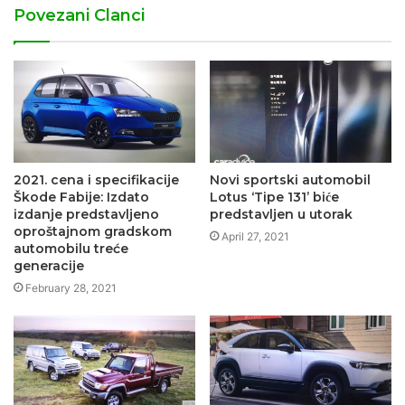
Povezani Clanci
2021. cena i specifikacije
Novi sportski automobil
Škode Fabije: Izdato
Lotus ‘Tipe 131’ biće
izdanje predstavljeno
predstavljen u utorak
oproštajnom gradskom
April 27, 2021
automobilu treće
generacije
February 28, 2021