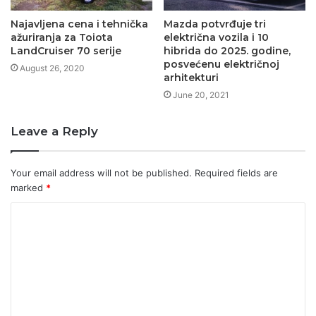
Najavljena cena i tehnička
Mazda potvrđuje tri
ažuriranja za Toiota
električna vozila i 10
LandCruiser 70 serije
hibrida do 2025. godine,
posvećenu električnoj
August 26, 2020
arhitekturi
June 20, 2021
Leave a Reply
Your email address will not be published.
Required fields are
marked
*
C
o
m
m
e