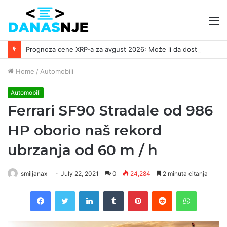
M
Prognoza cene XRP-a za avgust 2026: Može li da dostigne 1,50 dolara? ￼
Home
/
Automobili
Automobili
Ferrari SF90 Stradale od 986
HP oborio naš rekord
ubrzanja od 60 m / h
smiljanax
July 22, 2021
0
24,284
2 minuta citanja
Facebook
Twitter
LinkedIn
Tumblr
Pinterest
Reddit
WhatsAp