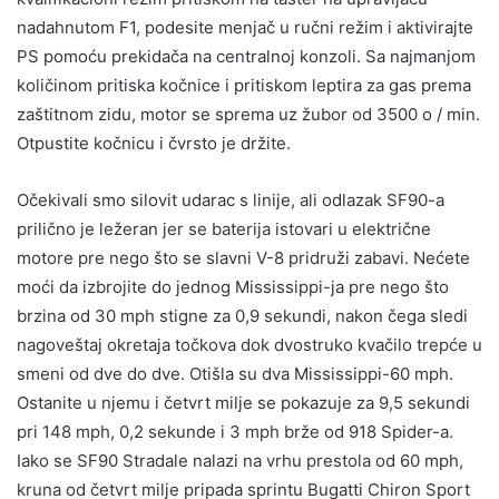
nadahnutom F1, podesite menjač u ručni režim i aktivirajte
PS pomoću prekidača na centralnoj konzoli. Sa najmanjom
količinom pritiska kočnice i pritiskom leptira za gas prema
zaštitnom zidu, motor se sprema uz žubor od 3500 o / min.
Otpustite kočnicu i čvrsto je držite.
Očekivali smo silovit udarac s linije, ali odlazak SF90-a
prilično je ležeran jer se baterija istovari u električne
motore pre nego što se slavni V-8 pridruži zabavi. Nećete
moći da izbrojite do jednog Mississippi-ja pre nego što
brzina od 30 mph stigne za 0,9 sekundi, nakon čega sledi
nagoveštaj okretaja točkova dok dvostruko kvačilo trepće u
smeni od dve do dve. Otišla su dva Mississippi-60 mph.
Ostanite u njemu i četvrt milje se pokazuje za 9,5 sekundi
pri 148 mph, 0,2 sekunde i 3 mph brže od 918 Spider-a.
Iako se SF90 Stradale nalazi na vrhu prestola od 60 mph,
kruna od četvrt milje pripada sprintu Bugatti Chiron Sport