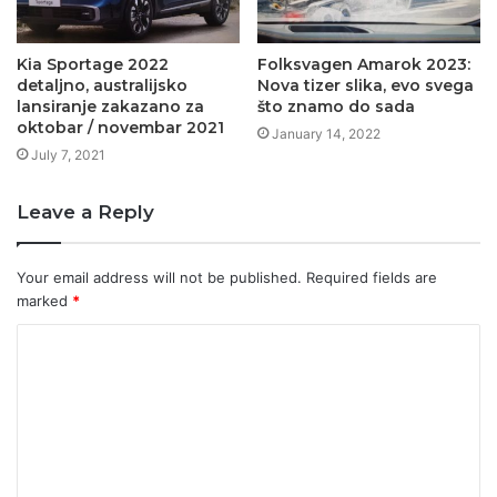
Kia Sportage 2022
Folksvagen Amarok 2023:
detaljno, australijsko
Nova tizer slika, evo svega
lansiranje zakazano za
što znamo do sada
oktobar / novembar 2021
January 14, 2022
July 7, 2021
Leave a Reply
Your email address will not be published.
Required fields are
marked
*
C
o
m
m
e