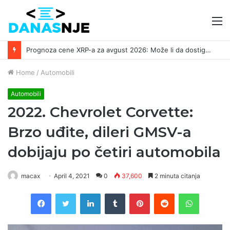
M
Prognoza cene XRP-a za avgust 2026: Može li da dostigne 1,50 dolara? ￼
Home
/
Automobili
Automobili
2022. Chevrolet Corvette:
Brzo uđite, dileri GMSV-a
dobijaju po četiri automobila
macax
April 4, 2021
0
37,600
2 minuta citanja
Facebook
Twitter
LinkedIn
Tumblr
Pinterest
Reddit
WhatsAp