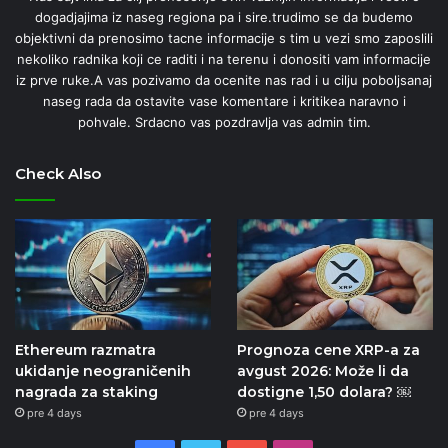
dogadjajima iz naseg regiona pa i sire.trudimo se da budemo
objektivni da prenosimo tacne informacije s tim u vezi smo zaposlili
nekoliko radnika koji ce raditi i na terenu i donositi vam informacije
iz prve ruke.A vas pozivamo da ocenite nas rad i u cilju poboljsanaj
naseg rada da ostavite vase komentare i kritikea naravno i
pohvale. Srdacno vas pozdravlja vas admin tim.
Check Also
Ethereum razmatra
Prognoza cene XRP-a za
ukidanje neograničenih
avgust 2026: Može li da
nagrada za staking
dostigne 1,50 dolara? ￼
pre 4 days
pre 4 days