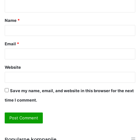
n
t
Name
*
*
Email
*
Website
Save my name, email, and website in this browser for the next
time I comment.
Popularne kompanije