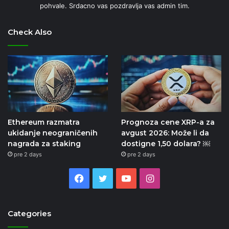
pohvale. Srdacno vas pozdravlja vas admin tim.
Check Also
Ethereum razmatra
Prognoza cene XRP-a za
ukidanje neograničenih
avgust 2026: Može li da
nagrada za staking
dostigne 1,50 dolara? ￼
pre 2 days
pre 2 days
Facebook
Twitter
YouTube
Instagram
Categories