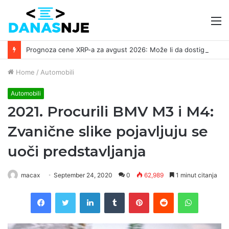
M
Prognoza cene XRP-a za avgust 2026: Može li da dostigne 1,50 dolara? ￼
Home
/
Automobili
Automobili
2021. Procurili BMV M3 i M4:
Zvanične slike pojavljuju se
uoči predstavljanja
macax
September 24, 2020
0
62,989
1 minut citanja
Facebook
Twitter
LinkedIn
Tumblr
Pinterest
Reddit
WhatsAp