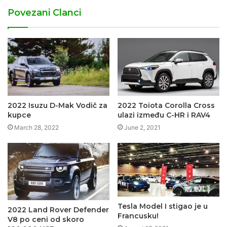
Povezani Clanci
2022 Isuzu D-Mak Vodič za
2022 Toiota Corolla Cross
kupce
ulazi između C-HR i RAV4
March 28, 2022
June 2, 2021
Tesla Model I stigao je u
2022 Land Rover Defender
Francusku!
V8 po ceni od skoro