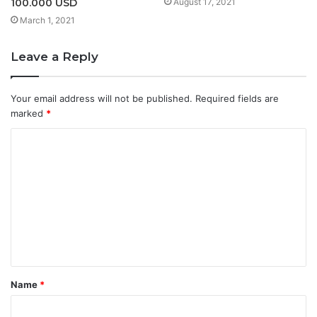
August 17, 2021
100.000 USD
March 1, 2021
Leave a Reply
Your email address will not be published.
Required fields are
marked
*
C
o
m
m
e
n
t
Name
*
*