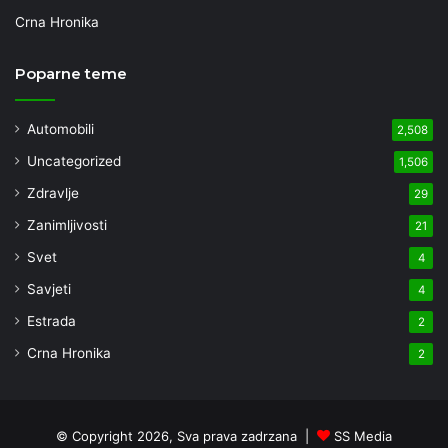
Crna Hronika
Poparne teme
Automobili
2,508
Uncategorized
1,506
Zdravlje
29
Zanimljivosti
21
Svet
4
Savjeti
4
Estrada
2
Crna Hronika
2
© Copyright 2026, Sva prava zadrzana |
SS Media