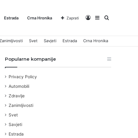
Log
Sidebar
Pretraga
Estrada
Crna Hronika
Zaprati
Zanimljivosti
Svet
Savjeti
Estrada
Crna Hronika
In
za
Popularne kompanije
Privacy Policy
Automobili
Zdravlje
Zanimljivosti
Svet
Savjeti
Estrada