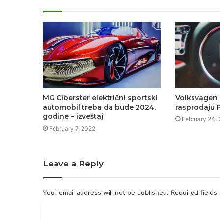
MG Ciberster električni sportski
Volksvagen 
automobil treba da bude 2024.
rasprodaju 
godine – izveštaj
February 24,
February 7, 2022
Leave a Reply
Your email address will not be published.
Required fields
C