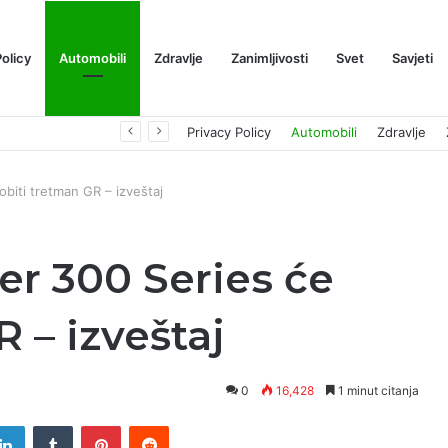
Policy
Automobili
Zdravlje
Zanimljivosti
Svet
Savjeti
Prognoza cene XRP-a za avgust 2026: Može li da dostigne 1,50 dolara? ￼
Privacy Policy
Automobili
Zdravlje
obiti tretman GR – izveštaj
r 300 Series će
 – izveštaj
0
16,428
1 minut citanja
tter
LinkedIn
Tumblr
Pinterest
Reddit