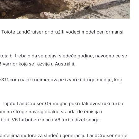
ji Toiote LandCruiser pridružiti vodeći model performansi
koja bi trebalo da se pojavi sledeće godine, navodno će se
Varrior koja se razvija u Australiji.
e311.com nalazi neimenovane izvore i druge medije, koji
 bi Tojotu LandCruiser GR mogao pokretati dvostruki turbo
om na stroge nove globalne standarde emisija i
brid, V6 turbobenzinac i V6 turbo dizel snaga.
i detaljima motora za sledeću generaciju LandCruiser serije