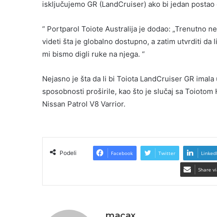
isključujemo GR (LandCruiser) ako bi jedan postao
“ Portparol Toiote Australija je dodao: „Trenutno n
videti šta je globalno dostupno, a zatim utvrditi da 
mi bismo digli ruke na njega. “
Nejasno je šta da li bi Toiota LandCruiser GR imala
sposobnosti proširile, kao što je slučaj sa Toioto
Nissan Patrol V8 Varrior.
Podeli
Facebook
Twitter
Linked
Share vi
macax