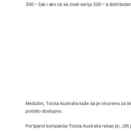
300 – čak i ako će se zvati serija 300 – a distribu
Međutim, Toiota Australia kaže da je otvorena za id
postalo dostupno.
Portparol kompanije Toiota Australia rekao je: „G