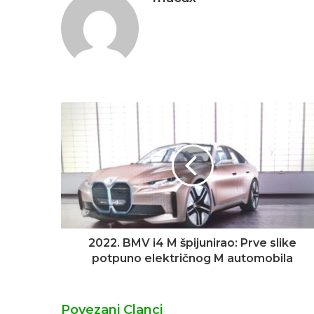
2022. BMV i4 M špijunirao: Prve slike
potpuno električnog M automobila
Povezani Clanci