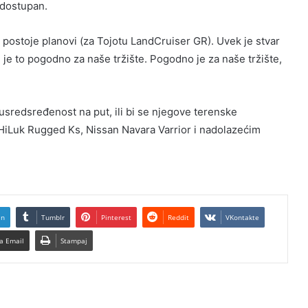
 dostupan.
e postoje planovi (za Tojotu LandCruiser GR). Uvek je stvar
li je to pogodno za naše tržište. Pogodno je za naše tržište,
 usredsređenost na put, ili bi se njegove terenske
m HiLuk Rugged Ks, Nissan Navara Varrior i nadolazećim
In
Tumblr
Pinterest
Reddit
VKontakte
a Email
Stampaj