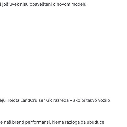
teri još uvek nisu obavešteni o novom modelu.
eju Toiota LandCruiser GR razreda – ako bi takvo vozilo
R je naš brend performansi. Nema razloga da ubuduće