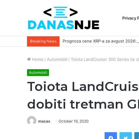
Privacy 
Breaking News
Home
/
Automobili
/
Toiota LandCruiser 300 Series će d
Automobili
Toiota LandCruise
dobiti tretman GR
macax
October 19, 2020
Facebook
Twi