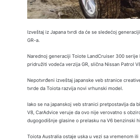
Izveštaj iz Japana tvrdi da će se sledećoj generaci
GR-a.
Narednoj generaciji Toiote LandCruiser 300 serije 
pridružiti vodeća verzija GR, slična Nissan Patrol V8 
Nepotvrđeni izveštaj japanske veb stranice creativ
tvrde da Toiota razvija novi vrhunski model.
Iako se na japanskoj veb stranici pretpostavlja da
V8, CarAdvice veruje da ovo nije verovatno s obzir
dugogodišnje glasine o prelasku na V6 benzinski hi
Toiota Australia ostaje uska u vezi sa vremenom il