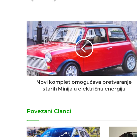
Novi komplet omogućava pretvaranje
starih Minija u električnu energiju
Povezani Clanci