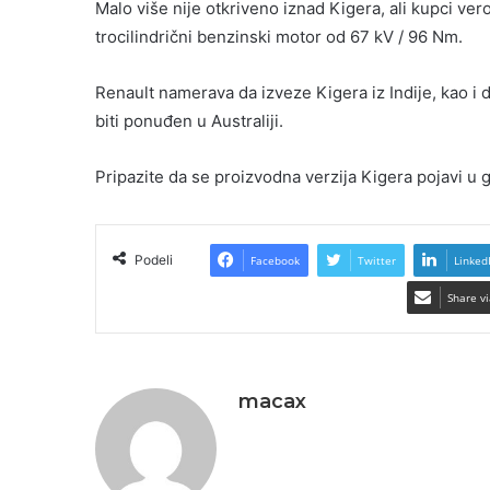
Malo više nije otkriveno iznad Kigera, ali kupci ver
trocilindrični benzinski motor od 67 kV / 96 Nm.
Renault namerava da izveze Kigera iz Indije, kao i 
biti ponuđen u Australiji.
Pripazite da se proizvodna verzija Kigera pojavi u 
Podeli
Facebook
Twitter
Linked
Share vi
macax