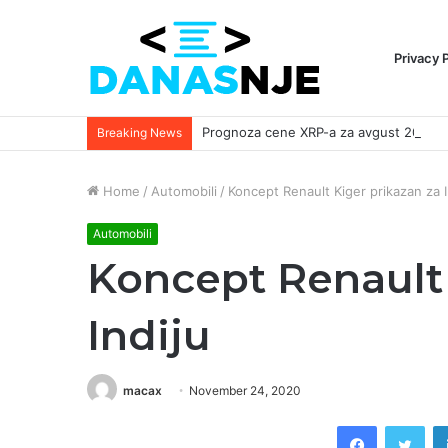
Privacy 
Breaking News
Home
/
Automobili
/
Koncept Renault Kiger prikazan za I
Automobili
Koncept Renault 
Indiju
macax
November 24, 2020
Facebook
Twi