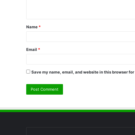
e
n
t
Name
*
*
Email
*
Save my name, email, and website in this browser for