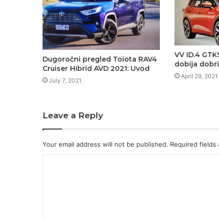
VV ID.4 GTKS
Dugoročni pregled Toiota RAV4
dobija dobr
Cruiser Hibrid AVD 2021: Uvod
April 29, 2021
July 7, 2021
Leave a Reply
Your email address will not be published.
Required fields
C
o
m
m