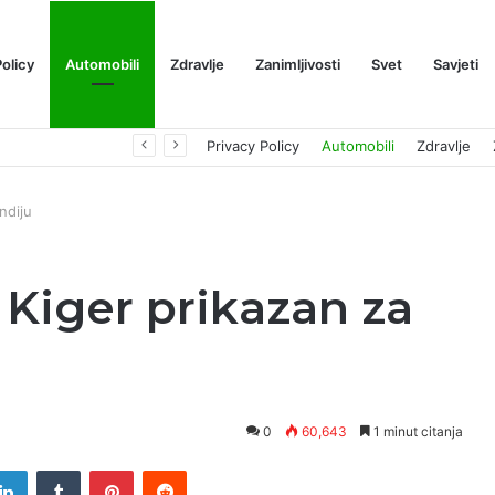
Policy
Automobili
Zdravlje
Zanimljivosti
Svet
Savjeti
Prognoza cene XRP-a za avgust 2026: Može li da dostigne 1,50 dolara? ￼
Privacy Policy
Automobili
Zdravlje
ndiju
Kiger prikazan za
0
60,643
1 minut citanja
tter
LinkedIn
Tumblr
Pinterest
Reddit