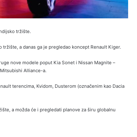
dijsko tržište.
 tržište, a danas ga je pregledao koncept Renault Kiger.
 druge nove modele poput Kia Sonet i Nissan Magnite –
 Mitsubishi Alliance-a.
 Renault terencima, Kvidom, Dusterom (označenim kao Dacia
žište, a možda će i pregledati planove za širu globalnu