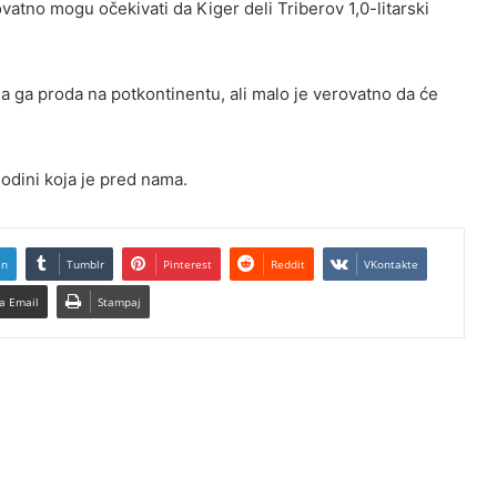
ovatno mogu očekivati da Kiger deli Triberov 1,0-litarski
da ga proda na potkontinentu, ali malo je verovatno da će
godini koja je pred nama.
In
Tumblr
Pinterest
Reddit
VKontakte
a Email
Stampaj