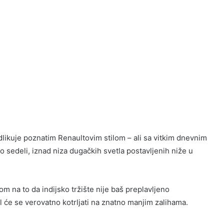
dlikuje poznatim Renaultovim stilom – ali sa vitkim dnevnim
 sedeli, iznad niza dugačkih svetla postavljenih niže u
m na to da indijsko tržište nije baš preplavljeno
 će se verovatno kotrljati na znatno manjim zalihama.