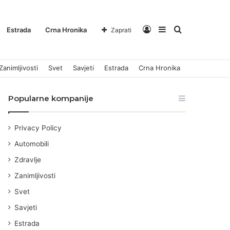
Log
Sidebar
Pretraga
Estrada
Crna Hronika
Zaprati
Zanimljivosti
Svet
Savjeti
Estrada
Crna Hronika
In
za
Popularne kompanije
Privacy Policy
Automobili
Zdravlje
Zanimljivosti
Svet
Savjeti
Estrada