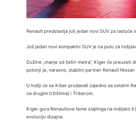
Renault predstavlja još jedan novi SUV za rastuće in
Još jedan novi kompaktni SUV je na putu za indijsko
Dužine „manje od četiri metra“, Kiger će preuzeti
potonji je, naravno, stabilni partner Renault Nissan
U Indiji će se Kiber prodavati zajedno sa ostalim
na drugim tržištima) i Triberom.
Kiger gura Renaultove teme stajlinga na indijsko tr
evoluciju dizajna.