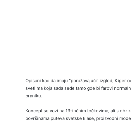
Opisani kao da imaju “poražavajući” izgled, Kiger o
svetlima koja sada sede tamo gde bi farovi normalno
braniku.
Koncept se vozi na 19-inčnim točkovima, ali s obziro
površinama puteva svetske klase, proizvodni model