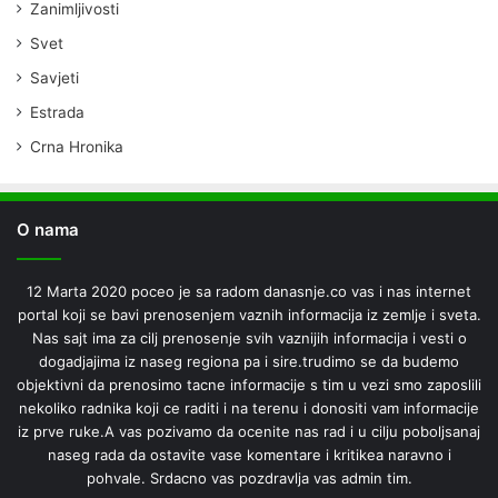
Zanimljivosti
Svet
Savjeti
Estrada
Crna Hronika
O nama
12 Marta 2020 poceo je sa radom danasnje.co vas i nas internet
portal koji se bavi prenosenjem vaznih informacija iz zemlje i sveta.
Nas sajt ima za cilj prenosenje svih vaznijih informacija i vesti o
dogadjajima iz naseg regiona pa i sire.trudimo se da budemo
objektivni da prenosimo tacne informacije s tim u vezi smo zaposlili
nekoliko radnika koji ce raditi i na terenu i donositi vam informacije
iz prve ruke.A vas pozivamo da ocenite nas rad i u cilju poboljsanaj
naseg rada da ostavite vase komentare i kritikea naravno i
pohvale. Srdacno vas pozdravlja vas admin tim.