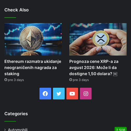
Check Also
Ethereum razmatra ukidanje
Prognoza cene XRP-a za
neograničenih nagrada za
avgust 2026: Može li da
staking
dostigne 1,50 dolara? ￼
pre 3 days
pre 3 days
Facebook
Twitter
YouTube
Instagram
Categories
Automobili
2,508