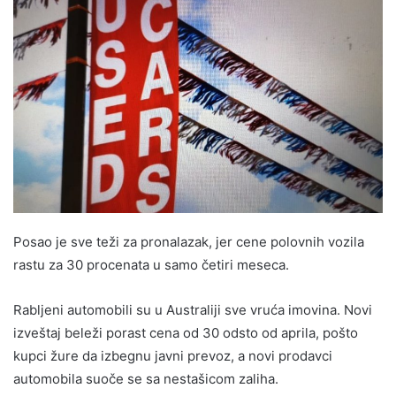
Posao je sve teži za pronalazak, jer cene polovnih vozila
rastu za 30 procenata u samo četiri meseca.
Rabljeni automobili su u Australiji sve vruća imovina. Novi
izveštaj beleži porast cena od 30 odsto od aprila, pošto
kupci žure da izbegnu javni prevoz, a novi prodavci
automobila suoče se sa nestašicom zaliha.