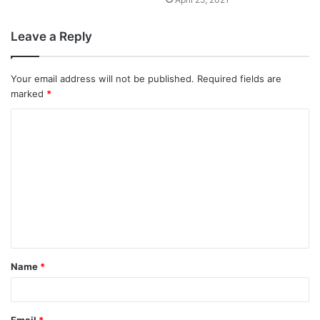
Leave a Reply
Your email address will not be published.
Required fields are
marked
*
C
o
m
m
e
n
t
Name
*
*
Email
*