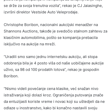
se drže za svoja trenutna vozila”, rekao je CJ Jaiasinghe,
izvršni direktor Vestside Auto Veleprodaje.
Christophe Boribon, nacionalni aukcijski menadžer na
Shannons Auctions, takođe je svedočio stalnom zahtevu za
klasičnim automobilima, pošto se kompanija prebacila
isključivo na aukcije na mreži.
“Uradili smo samo jednu internetsku aukciju, ali stopa
odobrenja bila je 4 posto viša od naše uobičajene aukcije
uživo, sa 98 od 100 prodatih lotova”, rekao je gospodin
Boribon.
“Nismo videli povećanje cena klasike, već snažan nivo
istraživanja koji dolazi kroz. Ograničenja putovanja znače
da entuzijasti koriste vreme i novac koji su uštedjeli da ne
odlaze u inostranstvo, kako bi konačno nastavili svoju