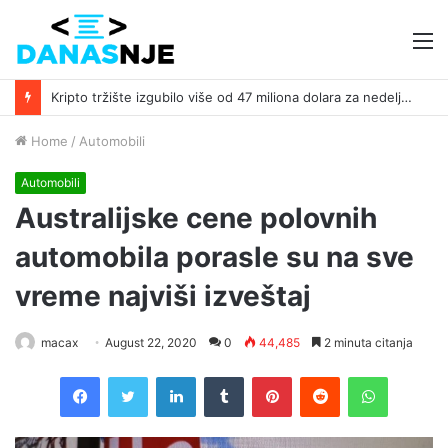
M
Kripto tržište izgubilo više od 47 miliona dolara za nedelju dana zbog serije hakerskih napada ￼
Home
/
Automobili
Automobili
Australijske cene polovnih
automobila porasle su na sve
vreme najviši izveštaj
macax
August 22, 2020
0
44,485
2 minuta citanja
Facebook
Twitter
LinkedIn
Tumblr
Pinterest
Reddit
WhatsAp