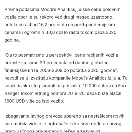
Prema podacima Moodi’s Analitics, julske cene polovnih
vozila oborile su rekord već drugi mesec uzastopno,
beležeći rast od 16,2 procenta na pred-pandemijskim
cenama i ogromnih 30,8 odsto rasta tokom pada 2020.
godine.
“Da to posmatramo u perspektivi, cene rabljenih vozila
porasle su samo 23 procenata od dubine globalne
finansijske krize 2008-2009 do početka 2020. godine”,
navodi se u izveštaju kompanije Moodi’s Analitics iz jula. To
znači da ako ste planirali da potrošite 10.000 dolara na Ford
Ranger tokom letnjeg odmora 2019-20, sada biste plaćali
1600 USD više za isto vozilo.
Izbegavanje javnog prevoza upareno sa nestašicom novih
automobila videlo je potrošače kako brže dođu do brzog,
pristupačnog i privremenog rešenja za prevoz.