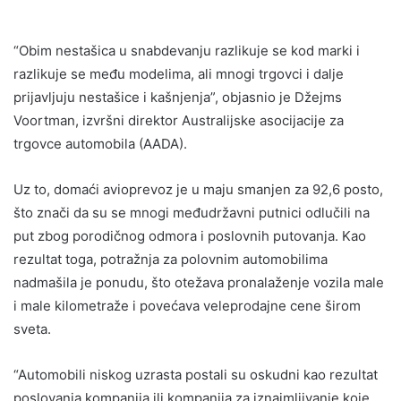
“Obim nestašica u snabdevanju razlikuje se kod marki i
razlikuje se među modelima, ali mnogi trgovci i dalje
prijavljuju nestašice i kašnjenja”, objasnio je Džejms
Voortman, izvršni direktor Australijske asocijacije za
trgovce automobila (AADA).
Uz to, domaći avioprevoz je u maju smanjen za 92,6 posto,
što znači da su se mnogi međudržavni putnici odlučili na
put zbog porodičnog odmora i poslovnih putovanja. Kao
rezultat toga, potražnja za polovnim automobilima
nadmašila je ponudu, što otežava pronalaženje vozila male
i male kilometraže i povećava veleprodajne cene širom
sveta.
“Automobili niskog uzrasta postali su oskudni kao rezultat
poslovanja kompanija ili kompanija za iznajmljivanje koje