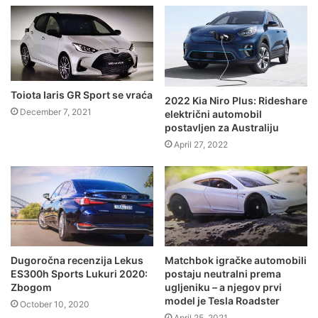
Toiota Iaris GR Sport se vraća
2022 Kia Niro Plus: Rideshare
December 7, 2021
električni automobil
postavljen za Australiju
April 27, 2022
Dugoročna recenzija Lekus
Matchbok igračke automobili
ES300h Sports Lukuri 2020:
postaju neutralni prema
Zbogom
ugljeniku – a njegov prvi
model je Tesla Roadster
October 10, 2020
April 25, 2021