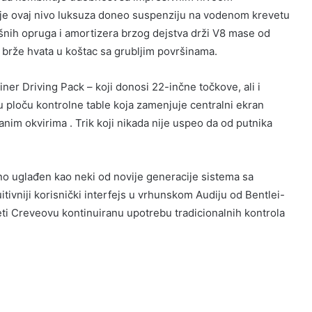
da je ovaj nivo luksuza doneo suspenziju na vodenom krevetu
šnih opruga i amortizera brzog dejstva drži V8 mase od
brže hvata u koštac sa grubljim površinama.
iner Driving Pack – koji donosi 22-inčne točkove, ali i
u ploču kontrolne table koja zamenjuje centralni ekran
anim okvirima . Trik koji nikada nije uspeo da od putnika
ično uglađen kao neki od novije generacije sistema sa
itivniji korisnički interfejs u ​​vrhunskom Audiju od Bentlei-
eti Creveovu kontinuiranu upotrebu tradicionalnih kontrola