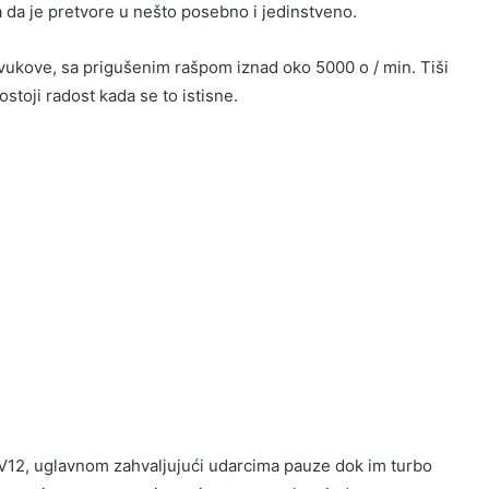
ta da je pretvore u nešto posebno i jedinstveno.
 zvukove, sa prigušenim rašpom iznad oko 5000 o / min. Tiši
ostoji radost kada se to istisne.
 V12, uglavnom zahvaljujući udarcima pauze dok im turbo