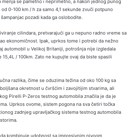
m menja se pametno i neprimetno, a nakon jednog punog
đe od 0-100 km / h za samo 4,1 sekunde zvuči potpuno
ju šampanjac pozadi kada ga oslobodite.
viranje cilindara, pretvarajući ga u nepuno radno vreme sa
́ao ekonomičnost. Ipak, uprkos tome i potrebi da nežno
automobil u Velikoj Britaniji, potrošnja nije izgledala
15,4L / 100km. Zato ne kupujte ovaj da biste spasili
učna razlika, čime se oduzima težina od oko 100 kg sa
oljšana okretnost u čvršćim i zavojitijim stvarima, ali
kog Pirelli P-Zeros testnog automobila značila je da je
vima. Uprkos ovome, sistem pogona na sva četiri točka
cionog zadnjeg upravljačkog sistema testnog automobila
ostorima.
ur da kombinuje udobnost sa impresivnim nivoom