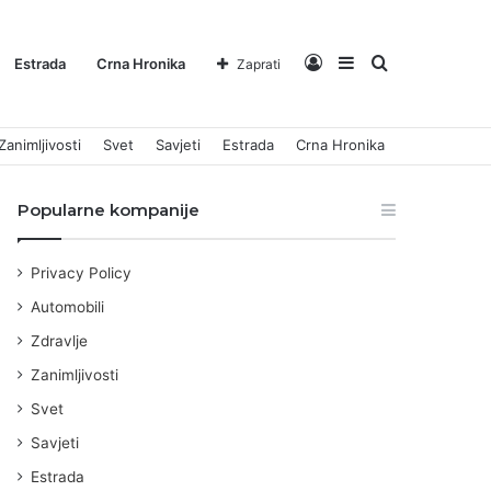
Log
Sidebar
Pretraga
Estrada
Crna Hronika
Zaprati
Zanimljivosti
Svet
Savjeti
Estrada
Crna Hronika
In
za
Popularne kompanije
Privacy Policy
Automobili
Zdravlje
Zanimljivosti
Svet
Savjeti
Estrada