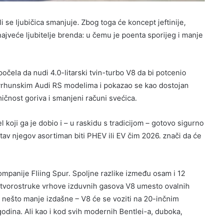
 se ljubičica smanjuje. Zbog toga će koncept jeftinije,
jveće ljubitelje brenda: u čemu je poenta sporijeg i manje
očela da nudi 4.0-litarski tvin-turbo V8 da bi potcenio
a vrhunskim Audi RS modelima i pokazao se kao dostojan
ičnost goriva i smanjeni računi svećica.
l koji ga je dobio i – u raskidu s tradicijom – gotovo sigurno
itav njegov asortiman biti PHEV ili EV čim 2026. znači da će
 kompanije Fliing Spur. Spoljne razlike između osam i 12
četvorostruke vrhove izduvnih gasova V8 umesto ovalnih
 nešto manje izdašne – V8 će se voziti na 20-inčnim
e godina. Ali kao i kod svih modernih Bentlei-a, duboka,