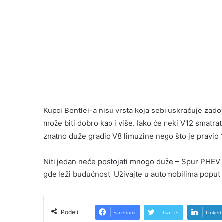
Kupci Bentlei-a nisu vrsta koja sebi uskraćuje zad
može biti dobro kao i više. Iako će neki V12 smatrat
znatno duže gradio V8 limuzine nego što je pravio 
Niti jedan neće postojati mnogo duže – Spur PHEV 
gde leži budućnost. Uživajte u automobilima poput
Podeli
Facebook
Twitter
Linked