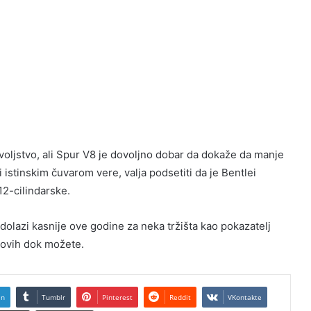
ovoljstvo, ali Spur V8 je dovoljno dobar da dokaže da manje
i istinskim čuvarom vere, valja podsetiti da je Bentlei
12-cilindarske.
dolazi kasnije ove godine za neka tržišta kao pokazatelj
 ovih dok možete.
In
Tumblr
Pinterest
Reddit
VKontakte