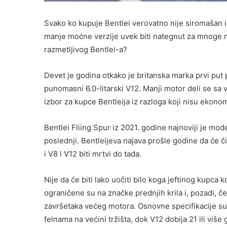
Svako ko kupuje Bentlei verovatno nije siromašan ili
manje moćne verzije uvek biti nategnut za mnoge na
razmetljivog Bentlei-a?
Devet je godina otkako je britanska marka prvi put p
punomasni 6.0-litarski V12. Manji motor deli se s
izbor za kupce Bentleija iz razloga koji nisu ekonom
Bentlei Fliing Spur iz 2021. godine najnoviji je mode
poslednji. Bentleijeva najava prošle godine da će č
i V8 i V12 biti mrtvi do tada.
Nije da će biti lako uočiti bilo koga jeftinog kupca
ograničene su na značke prednjih krila i, pozadi, 
završetaka većeg motora. Osnovne specifikacije su
felnama na većini tržišta, dok V12 dobija 21 ili viš