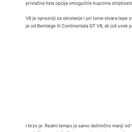
privlačna lista opcija omogućiće kupcima striptize
V8 je oprezniji za okretanje i pri tome stvara lepe
je od Bentaige ili Continentala GT V8, ali još uvek p
I brzo je. Realni tempo je samo delimično manji od