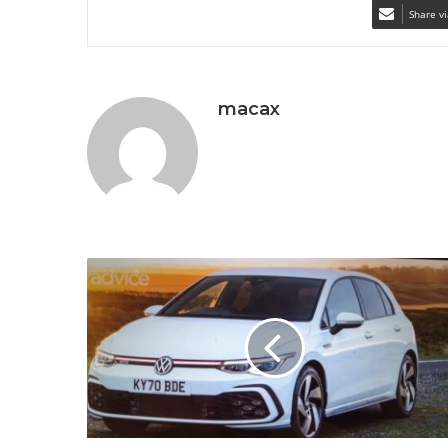
Share vi
macax