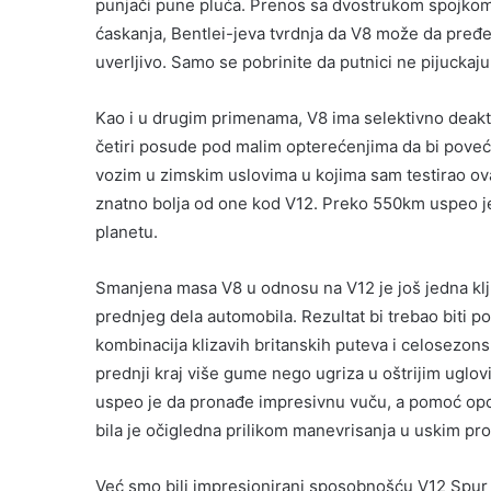
punjači pune pluća. Prenos sa dvostrukom spojko
ćaskanja, Bentlei-jeva tvrdnja da V8 može da pre
uverljivo. Samo se pobrinite da putnici ne pijucka
Kao i u drugim primenama, V8 ima selektivno deakti
četiri posude pod malim opterećenjima da bi povec
vozim u zimskim uslovima u kojima sam testirao ovaj 
znatno bolja od one kod V12. Preko 550km uspeo je 
planetu.
Smanjena masa V8 u odnosu na V12 je još jedna klj
prednjeg dela automobila. Rezultat bi trebao biti pob
kombinacija klizavih britanskih puteva i celosezons
prednji kraj više gume nego ugriza u oštrijim uglo
uspeo je da pronađe impresivnu vuču, a pomoć op
bila je očigledna prilikom manevrisanja u uskim pr
Već smo bili impresionirani sposobnošću V12 Sp