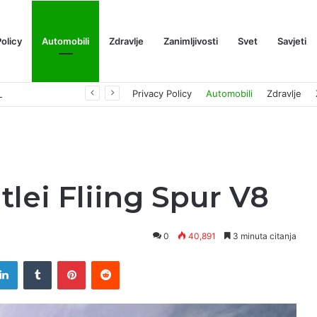
Policy
Automobili
Zdravlje
Zanimljivosti
Svet
Savjeti
Prognoza cene XRP-a za avgust 2026: Može li da dostigne 1,50 dolara? ￼
Privacy Policy
Automobili
Zdravlje
lei Fliing Spur V8
0
40,891
3 minuta citanja
tter
LinkedIn
Tumblr
Pinterest
Reddit