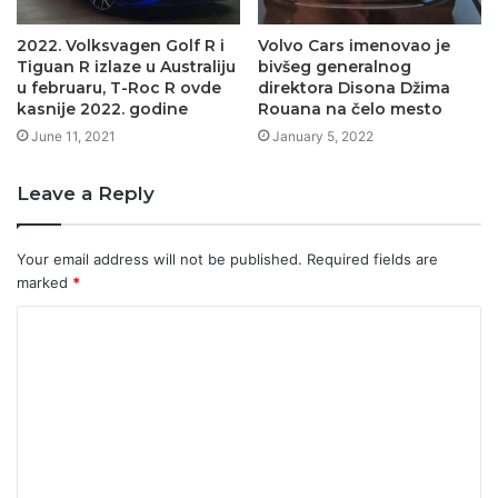
2022. Volksvagen Golf R i
Volvo Cars imenovao je
Tiguan R izlaze u Australiju
bivšeg generalnog
u februaru, T-Roc R ovde
direktora Disona Džima
kasnije 2022. godine
Rouana na čelo mesto
June 11, 2021
January 5, 2022
Leave a Reply
Your email address will not be published.
Required fields are
marked
*
C
o
m
m
e
n