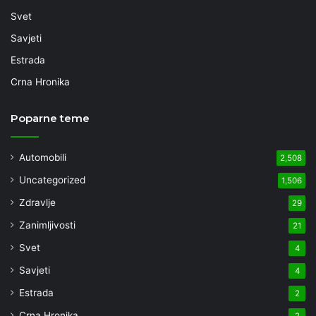
Svet
Savjeti
Estrada
Crna Hronika
Poparne teme
Automobili
2,508
Uncategorized
1,506
Zdravlje
29
Zanimljivosti
21
Svet
4
Savjeti
4
Estrada
2
Crna Hronika
2