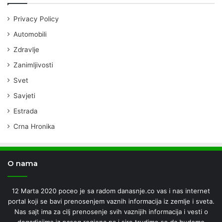
Privacy Policy
Automobili
Zdravlje
Zanimljivosti
Svet
Savjeti
Estrada
Crna Hronika
O nama
12 Marta 2020 poceo je sa radom danasnje.co vas i nas internet
portal koji se bavi prenosenjem vaznih informacija iz zemlje i sveta.
Nas sajt ima za cilj prenosenje svih vaznijih informacija i vesti o
dogadjajima iz naseg regiona pa i sire.trudimo se da budemo