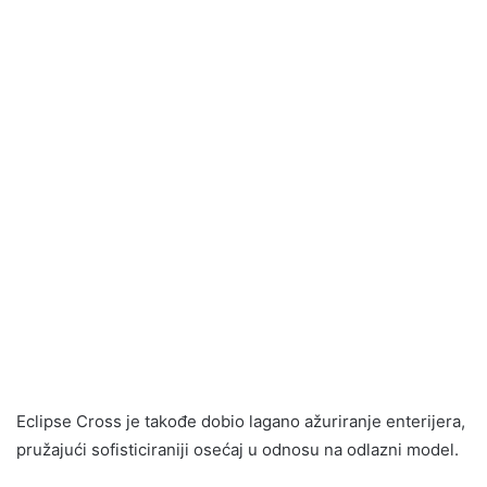
Eclipse Cross je takođe dobio lagano ažuriranje enterijera,
pružajući sofisticiraniji osećaj u odnosu na odlazni model.