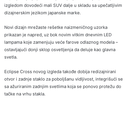
izgledom dovodeći mali SUV dalje u skladu sa upečatljivim
dizajnerskim jezikom japanske marke.
Novi dizajn mrežaste rešetke naizmeničnog uzorka
prikazan je napred, uz bok novim vitkim dnevnim LED
lampama koje zamenjuju veće farove odlaznog modela –
ostavljajući donji sklop osvetljenja da deluje kao glavna
svetla.
Eclipse Cross novog izgleda takođe dobija redizajnirani
otvor i zadnje staklo za poboljšanu vidljivost, integrišući se
sa ažuriranim zadnjim svetlima koja se ponovo protežu do
tačke na vrhu stakla.