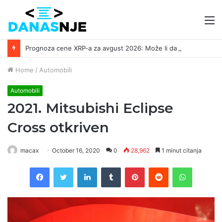
M
Prognoza cene XRP-a za avgust 2026: Može li da dostigne 1,50 dolara? ￼
Home
/
Automobili
Automobili
2021. Mitsubishi Eclipse
Cross otkriven
macax
October 16, 2020
0
28,962
1 minut citanja
Facebook
Twitter
LinkedIn
Tumblr
Pinterest
Reddit
WhatsAp