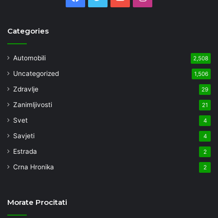
Categories
Automobili
2,508
Uncategorized
1,506
Zdravlje
29
Zanimljivosti
21
Svet
4
Savjeti
4
Estrada
2
Crna Hronika
2
Morate Procitati