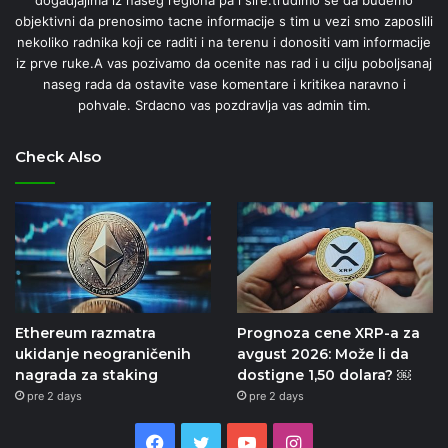
objektivni da prenosimo tacne informacije s tim u vezi smo zaposlili
nekoliko radnika koji ce raditi i na terenu i donositi vam informacije
iz prve ruke.A vas pozivamo da ocenite nas rad i u cilju poboljsanaj
naseg rada da ostavite vase komentare i kritikea naravno i
pohvale. Srdacno vas pozdravlja vas admin tim.
Check Also
Ethereum razmatra
Prognoza cene XRP-a za
ukidanje neograničenih
avgust 2026: Može li da
nagrada za staking
dostigne 1,50 dolara? ￼
pre 2 days
pre 2 days
Facebook
Twitter
YouTube
Instagram