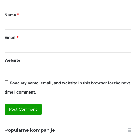
t
Name
*
*
Email
*
Website
Save my name, email, and website in this browser for the next
time I comment.
Popularne kompanije