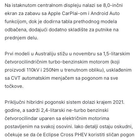
Na istaknutom centralnom displeju nalazi se 8,0-inčni
ekran za zabavu sa Apple CarPlai-om i Android Auto
funkcijom, dok je dodirna tabla prethodnog modela
odbačena, dodajući dodatno skladište za putnike na
prednjem delu.
Prvi modeli u Australiju stižu u novembru sa 1,5-litarskim
četvorocilindričnim turbo-benzinskim motorom (koji
proizvodi 110kV i 250Nm u trenutnom obliku), usklađenim
sa CVT automatskim menjačem sa pogonom na sve
točkove.
Priključni hibridni pogonski sistem dolazi krajem 2021.
godine, a sadrži 2,4-litarski ne-turbo benzinski
četvorocilindar uparen sa električnim motorima
postavljenim na svakoj osovini. Iako detalji ostaju oskudni,
očekuje se da će Eclipse Cross PHEV koristiti sličan pogon