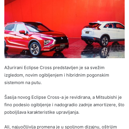
Ažurirani Eclipse Cross predstavljen je sa svežim
izgledom, novim ogibljenjem i hibridnim pogonskim
sistemom na putu.
Šasija novog Eclipse Cross-a je revidirana, a Mitsubishi je
fino podesio ogibljenje i nadogradio zadnje amortizere, što
poboljšava karakteristike upravljanja.
Ali, najuočljivija promena je u spoljnom dizajnu, oštrijim