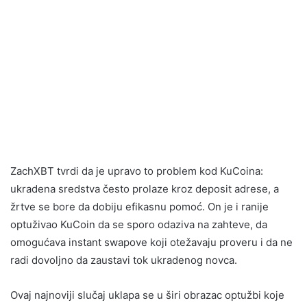
ZachXBT tvrdi da je upravo to problem kod KuCoina:
ukradena sredstva često prolaze kroz deposit adrese, a
žrtve se bore da dobiju efikasnu pomoć. On je i ranije
optuživao KuCoin da se sporo odaziva na zahteve, da
omogućava instant swapove koji otežavaju proveru i da ne
radi dovoljno da zaustavi tok ukradenog novca.
Ovaj najnoviji slučaj uklapa se u širi obrazac optužbi koje