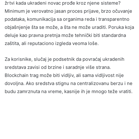
žrtvi kada ukradeni novac prođe kroz njene sisteme?
Minimum je verovatno jasan proces prijave, brzo očuvanje
podataka, komunikacija sa organima reda i transparentno
objašnjenje šta se može, a šta ne može uraditi. Poruka koja
deluje kao pravna pretnja može tehnički biti standardna
zaštita, ali reputaciono izgleda veoma loše.
Za korisnike, slučaj je podsetnik da povraćaj ukradenih
sredstava zavisi od brzine i saradnje više strana.
Blockchain trag može biti vidljiv, ali sama vidljivost nije
dovoljna. Ako sredstva stignu na centralizovanu berzu i ne
budu zamrznuta na vreme, kasnije ih je mnogo teže vratiti.