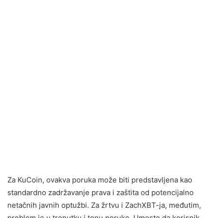
Za KuCoin, ovakva poruka može biti predstavljena kao
standardno zadržavanje prava i zaštita od potencijalno
netačnih javnih optužbi. Za žrtvu i ZachXBT-ja, međutim,
problem je u trenutku i tonu poruke. Umesto da korisnik