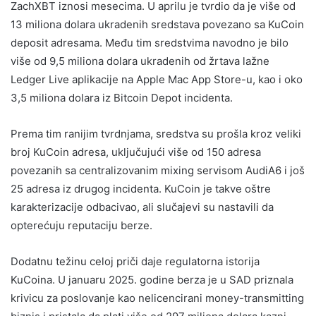
ZachXBT iznosi mesecima. U aprilu je tvrdio da je više od
13 miliona dolara ukradenih sredstava povezano sa KuCoin
deposit adresama. Među tim sredstvima navodno je bilo
više od 9,5 miliona dolara ukradenih od žrtava lažne
Ledger Live aplikacije na Apple Mac App Store-u, kao i oko
3,5 miliona dolara iz Bitcoin Depot incidenta.
Prema tim ranijim tvrdnjama, sredstva su prošla kroz veliki
broj KuCoin adresa, uključujući više od 150 adresa
povezanih sa centralizovanim mixing servisom AudiA6 i još
25 adresa iz drugog incidenta. KuCoin je takve oštre
karakterizacije odbacivao, ali slučajevi su nastavili da
opterećuju reputaciju berze.
Dodatnu težinu celoj priči daje regulatorna istorija
KuCoina. U januaru 2025. godine berza je u SAD priznala
krivicu za poslovanje kao nelicencirani money-transmitting