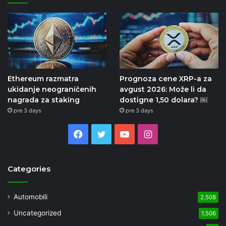
Ethereum razmatra
Prognoza cene XRP-a za
ukidanje neograničenih
avgust 2026: Može li da
nagrada za staking
dostigne 1,50 dolara? ￼
pre 3 days
pre 3 days
Facebook
Twitter
YouTube
Instagram
Categories
Automobili
2,508
Uncategorized
1,506