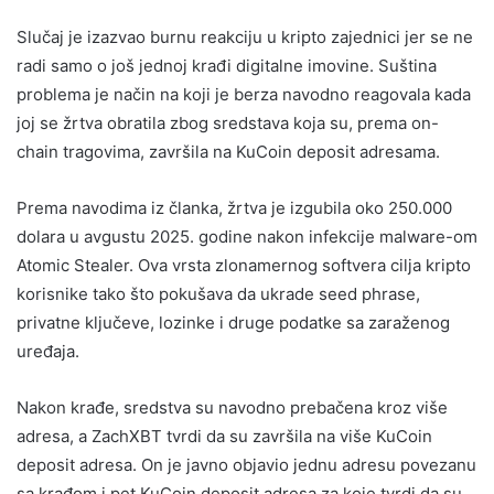
Slučaj je izazvao burnu reakciju u kripto zajednici jer se ne
radi samo o još jednoj krađi digitalne imovine. Suština
problema je način na koji je berza navodno reagovala kada
joj se žrtva obratila zbog sredstava koja su, prema on-
chain tragovima, završila na KuCoin deposit adresama.
Prema navodima iz članka, žrtva je izgubila oko 250.000
dolara u avgustu 2025. godine nakon infekcije malware-om
Atomic Stealer. Ova vrsta zlonamernog softvera cilja kripto
korisnike tako što pokušava da ukrade seed phrase,
privatne ključeve, lozinke i druge podatke sa zaraženog
uređaja.
Nakon krađe, sredstva su navodno prebačena kroz više
adresa, a ZachXBT tvrdi da su završila na više KuCoin
deposit adresa. On je javno objavio jednu adresu povezanu
sa krađom i pet KuCoin deposit adresa za koje tvrdi da su