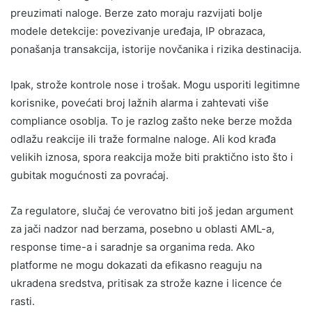
preuzimati naloge. Berze zato moraju razvijati bolje
modele detekcije: povezivanje uređaja, IP obrazaca,
ponašanja transakcija, istorije novčanika i rizika destinacija.
Ipak, strože kontrole nose i trošak. Mogu usporiti legitimne
korisnike, povećati broj lažnih alarma i zahtevati više
compliance osoblja. To je razlog zašto neke berze možda
odlažu reakcije ili traže formalne naloge. Ali kod krađa
velikih iznosa, spora reakcija može biti praktično isto što i
gubitak mogućnosti za povraćaj.
Za regulatore, slučaj će verovatno biti još jedan argument
za jači nadzor nad berzama, posebno u oblasti AML-a,
response time-a i saradnje sa organima reda. Ako
platforme ne mogu dokazati da efikasno reaguju na
ukradena sredstva, pritisak za strože kazne i licence će
rasti.