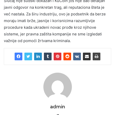
Slučaj nije sudski dokazan i KuCoin još nije dao detaljan
javni odgovor na konkretan trag, ali reputaciona šteta je
već nastala. Za širu industriju, ovo je podsetnik da berze
moraju imati brže, jasnije i korisnicima razumljivije
procedure kada ukradeni novac prođe kroz njihove
sisteme, jer pravna zaštita kompanije ne sme izgledati
važnije od pomoći žrtvama kriminala.
admin