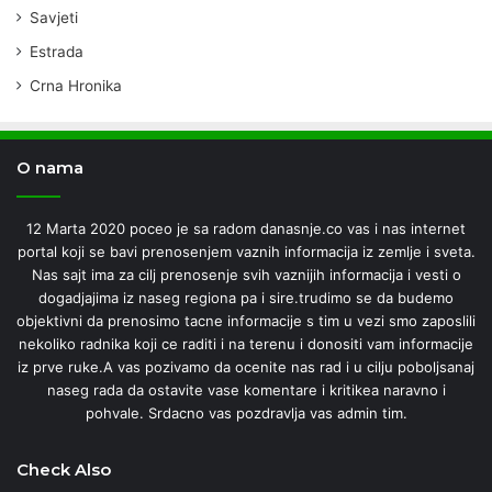
Savjeti
Estrada
Crna Hronika
O nama
12 Marta 2020 poceo je sa radom danasnje.co vas i nas internet
portal koji se bavi prenosenjem vaznih informacija iz zemlje i sveta.
Nas sajt ima za cilj prenosenje svih vaznijih informacija i vesti o
dogadjajima iz naseg regiona pa i sire.trudimo se da budemo
objektivni da prenosimo tacne informacije s tim u vezi smo zaposlili
nekoliko radnika koji ce raditi i na terenu i donositi vam informacije
iz prve ruke.A vas pozivamo da ocenite nas rad i u cilju poboljsanaj
naseg rada da ostavite vase komentare i kritikea naravno i
pohvale. Srdacno vas pozdravlja vas admin tim.
Check Also