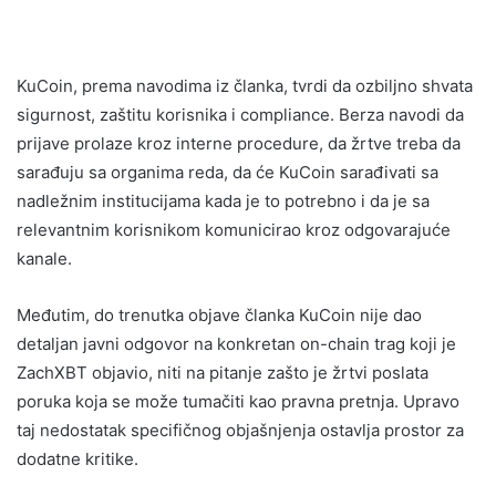
KuCoin, prema navodima iz članka, tvrdi da ozbiljno shvata
sigurnost, zaštitu korisnika i compliance. Berza navodi da
prijave prolaze kroz interne procedure, da žrtve treba da
sarađuju sa organima reda, da će KuCoin sarađivati sa
nadležnim institucijama kada je to potrebno i da je sa
relevantnim korisnikom komunicirao kroz odgovarajuće
kanale.
Međutim, do trenutka objave članka KuCoin nije dao
detaljan javni odgovor na konkretan on-chain trag koji je
ZachXBT objavio, niti na pitanje zašto je žrtvi poslata
poruka koja se može tumačiti kao pravna pretnja. Upravo
taj nedostatak specifičnog objašnjenja ostavlja prostor za
dodatne kritike.