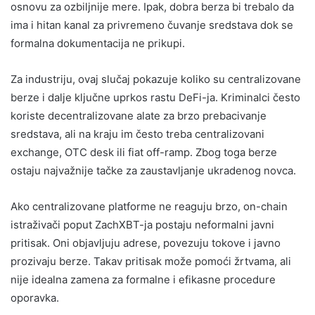
osnovu za ozbiljnije mere. Ipak, dobra berza bi trebalo da
ima i hitan kanal za privremeno čuvanje sredstava dok se
formalna dokumentacija ne prikupi.
Za industriju, ovaj slučaj pokazuje koliko su centralizovane
berze i dalje ključne uprkos rastu DeFi-ja. Kriminalci često
koriste decentralizovane alate za brzo prebacivanje
sredstava, ali na kraju im često treba centralizovani
exchange, OTC desk ili fiat off-ramp. Zbog toga berze
ostaju najvažnije tačke za zaustavljanje ukradenog novca.
Ako centralizovane platforme ne reaguju brzo, on-chain
istraživači poput ZachXBT-ja postaju neformalni javni
pritisak. Oni objavljuju adrese, povezuju tokove i javno
prozivaju berze. Takav pritisak može pomoći žrtvama, ali
nije idealna zamena za formalne i efikasne procedure
oporavka.