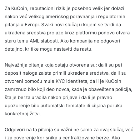
Za KuCoin, reputacioni rizik je posebno velik jer dolazi
nakon već velikog američkog poravnanja i regulatornih
pitanja u Evropi. Svaki novi slučaj u kojem se tvrdi da
ukradena sredstva prolaze kroz platformu ponovo otvara
staru temu AML slabosti. Ako kompanija ne odgovori
detaljno, kritike mogu nastaviti da rastu.
Najvažnija pitanja koja ostaju otvorena su: da li su pet
deposit naloga zaista primili ukradena sredstva, da li su
otvoreni pomoću mule KYC identiteta, da li je KuCoin
zamrznuo bilo koji deo novca, kada je obaveštena policija,
šta je berza uradila nakon prijave i da li je pravno
upozorenje bilo automatski template ili ciljana poruka
konkretnoj žrtvi.
Odgovori na ta pitanja su važni ne samo za ovaj slučaj, već
i za poverenje korisnika u centralizovane berze. Ako