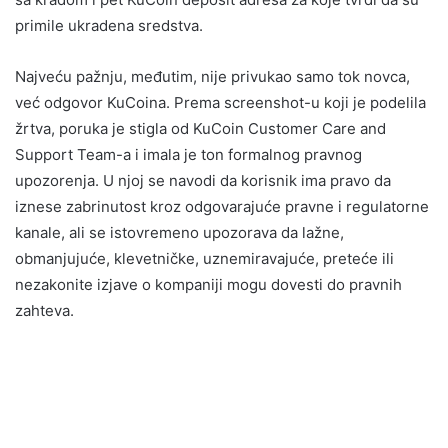
primile ukradena sredstva.
Najveću pažnju, međutim, nije privukao samo tok novca,
već odgovor KuCoina. Prema screenshot-u koji je podelila
žrtva, poruka je stigla od KuCoin Customer Care and
Support Team-a i imala je ton formalnog pravnog
upozorenja. U njoj se navodi da korisnik ima pravo da
iznese zabrinutost kroz odgovarajuće pravne i regulatorne
kanale, ali se istovremeno upozorava da lažne,
obmanjujuće, klevetničke, uznemiravajuće, preteće ili
nezakonite izjave o kompaniji mogu dovesti do pravnih
zahteva.