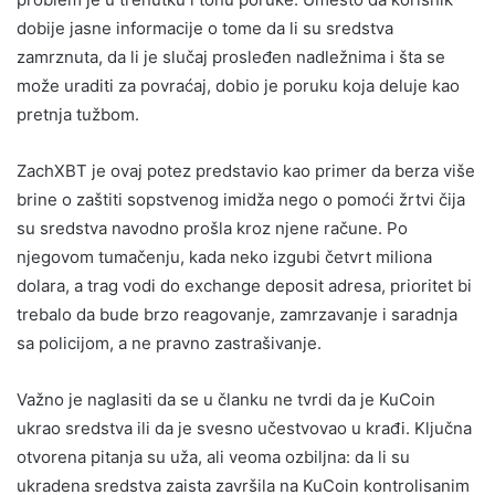
dobije jasne informacije o tome da li su sredstva
zamrznuta, da li je slučaj prosleđen nadležnima i šta se
može uraditi za povraćaj, dobio je poruku koja deluje kao
pretnja tužbom.
ZachXBT je ovaj potez predstavio kao primer da berza više
brine o zaštiti sopstvenog imidža nego o pomoći žrtvi čija
su sredstva navodno prošla kroz njene račune. Po
njegovom tumačenju, kada neko izgubi četvrt miliona
dolara, a trag vodi do exchange deposit adresa, prioritet bi
trebalo da bude brzo reagovanje, zamrzavanje i saradnja
sa policijom, a ne pravno zastrašivanje.
Važno je naglasiti da se u članku ne tvrdi da je KuCoin
ukrao sredstva ili da je svesno učestvovao u krađi. Ključna
otvorena pitanja su uža, ali veoma ozbiljna: da li su
ukradena sredstva zaista završila na KuCoin kontrolisanim