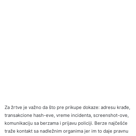
Za žrtve je važno da što pre prikupe dokaze: adresu krađe,
transakcione hash-eve, vreme incidenta, screenshot-ove,
komunikaciju sa berzama i prijavu policiji. Berze najčešće
traže kontakt sa nadležnim organima jer im to daje pravnu