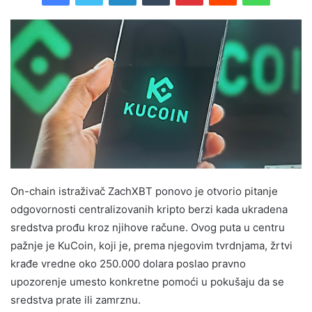
On-chain istraživač ZachXBT ponovo je otvorio pitanje
odgovornosti centralizovanih kripto berzi kada ukradena
sredstva prođu kroz njihove račune. Ovog puta u centru
pažnje je KuCoin, koji je, prema njegovim tvrdnjama, žrtvi
krađe vredne oko 250.000 dolara poslao pravno
upozorenje umesto konkretne pomoći u pokušaju da se
sredstva prate ili zamrznu.