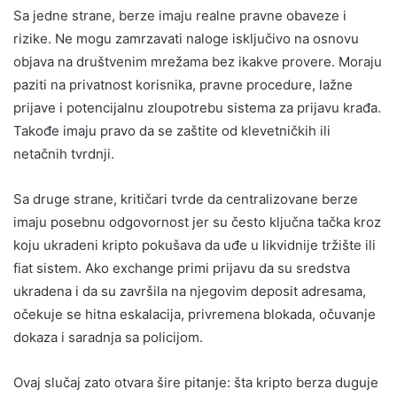
Sa jedne strane, berze imaju realne pravne obaveze i
rizike. Ne mogu zamrzavati naloge isključivo na osnovu
objava na društvenim mrežama bez ikakve provere. Moraju
paziti na privatnost korisnika, pravne procedure, lažne
prijave i potencijalnu zloupotrebu sistema za prijavu krađa.
Takođe imaju pravo da se zaštite od klevetničkih ili
netačnih tvrdnji.
Sa druge strane, kritičari tvrde da centralizovane berze
imaju posebnu odgovornost jer su često ključna tačka kroz
koju ukradeni kripto pokušava da uđe u likvidnije tržište ili
fiat sistem. Ako exchange primi prijavu da su sredstva
ukradena i da su završila na njegovim deposit adresama,
očekuje se hitna eskalacija, privremena blokada, očuvanje
dokaza i saradnja sa policijom.
Ovaj slučaj zato otvara šire pitanje: šta kripto berza duguje