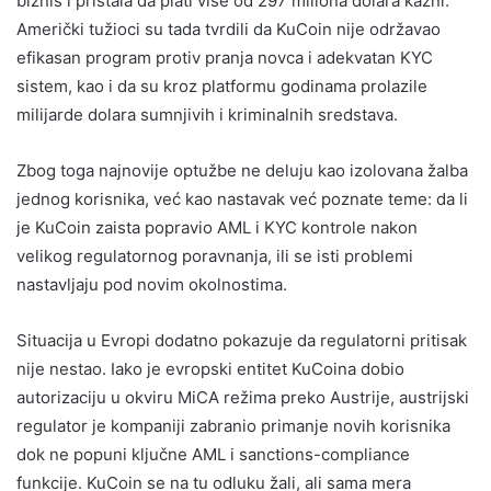
biznis i pristala da plati više od 297 miliona dolara kazni.
Američki tužioci su tada tvrdili da KuCoin nije održavao
efikasan program protiv pranja novca i adekvatan KYC
sistem, kao i da su kroz platformu godinama prolazile
milijarde dolara sumnjivih i kriminalnih sredstava.
Zbog toga najnovije optužbe ne deluju kao izolovana žalba
jednog korisnika, već kao nastavak već poznate teme: da li
je KuCoin zaista popravio AML i KYC kontrole nakon
velikog regulatornog poravnanja, ili se isti problemi
nastavljaju pod novim okolnostima.
Situacija u Evropi dodatno pokazuje da regulatorni pritisak
nije nestao. Iako je evropski entitet KuCoina dobio
autorizaciju u okviru MiCA režima preko Austrije, austrijski
regulator je kompaniji zabranio primanje novih korisnika
dok ne popuni ključne AML i sanctions-compliance
funkcije. KuCoin se na tu odluku žali, ali sama mera