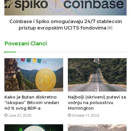
Coinbase i Spiko omogućavaju 24/7 stablecoin
pristup evropskim UCITS fondovima ￼
Povezani Clanci
Kako je Butan diskretno
Najbolji (skriveni) putevi za
“iskopao” Bitcoin vredan
vožnju na poluostrvu
40 % svog BDP‑a
Mornington
June 27, 2025
October 11, 2023