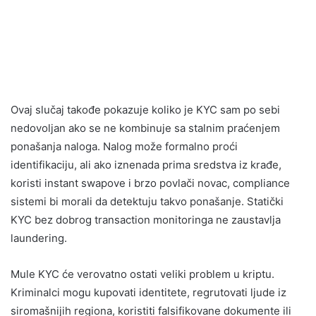
Ovaj slučaj takođe pokazuje koliko je KYC sam po sebi
nedovoljan ako se ne kombinuje sa stalnim praćenjem
ponašanja naloga. Nalog može formalno proći
identifikaciju, ali ako iznenada prima sredstva iz krađe,
koristi instant swapove i brzo povlači novac, compliance
sistemi bi morali da detektuju takvo ponašanje. Statički
KYC bez dobrog transaction monitoringa ne zaustavlja
laundering.
Mule KYC će verovatno ostati veliki problem u kriptu.
Kriminalci mogu kupovati identitete, regrutovati ljude iz
siromašnijih regiona, koristiti falsifikovane dokumente ili