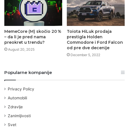
MemeCore (M) skočio 20 %
Toiota HiLuk prodaja
– da li je pred nama
prestigla Holden
preokret u trendu?
Commodore i Ford Falcon
od pre dve decenije
August 20, 2025
December 5, 2022
Popularne kompanije
Privacy Policy
Automobili
Zdravlje
Zanimljivosti
Svet