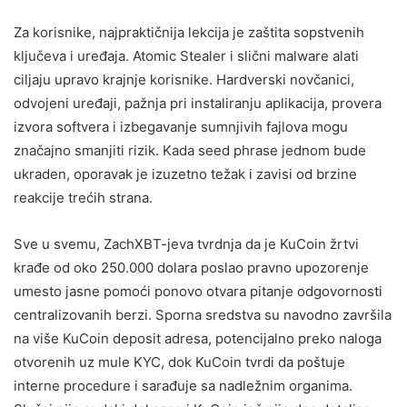
Za korisnike, najpraktičnija lekcija je zaštita sopstvenih
ključeva i uređaja. Atomic Stealer i slični malware alati
ciljaju upravo krajnje korisnike. Hardverski novčanici,
odvojeni uređaji, pažnja pri instaliranju aplikacija, provera
izvora softvera i izbegavanje sumnjivih fajlova mogu
značajno smanjiti rizik. Kada seed phrase jednom bude
ukraden, oporavak je izuzetno težak i zavisi od brzine
reakcije trećih strana.
Sve u svemu, ZachXBT-jeva tvrdnja da je KuCoin žrtvi
krađe od oko 250.000 dolara poslao pravno upozorenje
umesto jasne pomoći ponovo otvara pitanje odgovornosti
centralizovanih berzi. Sporna sredstva su navodno završila
na više KuCoin deposit adresa, potencijalno preko naloga
otvorenih uz mule KYC, dok KuCoin tvrdi da poštuje
interne procedure i sarađuje sa nadležnim organima.