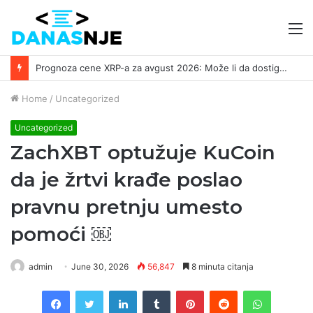
M
Prognoza cene XRP-a za avgust 2026: Može li da dostigne 1,50 dolara? ￼
Home
/
Uncategorized
Uncategorized
ZachXBT optužuje KuCoin
da je žrtvi krađe poslao
pravnu pretnju umesto
pomoći ￼
admin
June 30, 2026
56,847
8 minuta citanja
Facebook
Twitter
LinkedIn
Tumblr
Pinterest
Reddit
WhatsAp