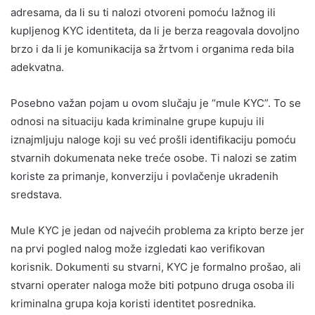
adresama, da li su ti nalozi otvoreni pomoću lažnog ili
kupljenog KYC identiteta, da li je berza reagovala dovoljno
brzo i da li je komunikacija sa žrtvom i organima reda bila
adekvatna.
Posebno važan pojam u ovom slučaju je “mule KYC”. To se
odnosi na situaciju kada kriminalne grupe kupuju ili
iznajmljuju naloge koji su već prošli identifikaciju pomoću
stvarnih dokumenata neke treće osobe. Ti nalozi se zatim
koriste za primanje, konverziju i povlačenje ukradenih
sredstava.
Mule KYC je jedan od najvećih problema za kripto berze jer
na prvi pogled nalog može izgledati kao verifikovan
korisnik. Dokumenti su stvarni, KYC je formalno prošao, ali
stvarni operater naloga može biti potpuno druga osoba ili
kriminalna grupa koja koristi identitet posrednika.