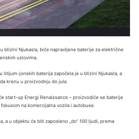
u blizini Njukasla, biće napravljene baterije za električne
menskim uslovima.
litijum-jonskih baterija započela je u blizini Njukasla, a
 da krenu u proizvodnju do jula.
́e start-up Energi Renaissance – proizvodiće se baterije
 fokusom na komercijalna vozila i autobuse.
a, a u objektu će biti zaposleno „do“ 100 ljudi, prema