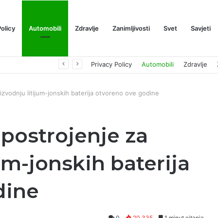
Policy
Automobili
Zdravlje
Zanimljivosti
Svet
Savjeti
Prognoza cene XRP-a za avgust 2026: Može li da dostigne 1,50 dolara? ￼
Privacy Policy
Automobili
Zdravlje
oizvodnju litijum-jonskih baterija otvoreno ove godine
 postrojenje za
um-jonskih baterija
dine
0
20,335
1 minut citanja