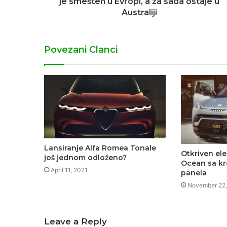
je smešten u Evropi, a za sada ostaje u
Australiji
Povezani Clanci
Lansiranje Alfa Romea Tonale
Otkriven ele
još jednom odloženo?
Ocean sa kr
April 11, 2021
panela
November 22,
Leave a Reply