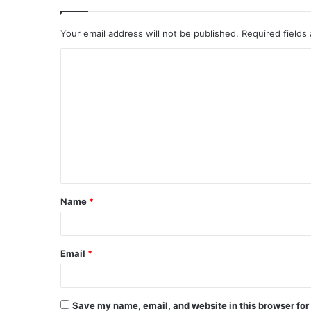
Your email address will not be published.
Required fields
C
o
m
m
e
n
t
Name
*
*
Email
*
Save my name, email, and website in this browser for