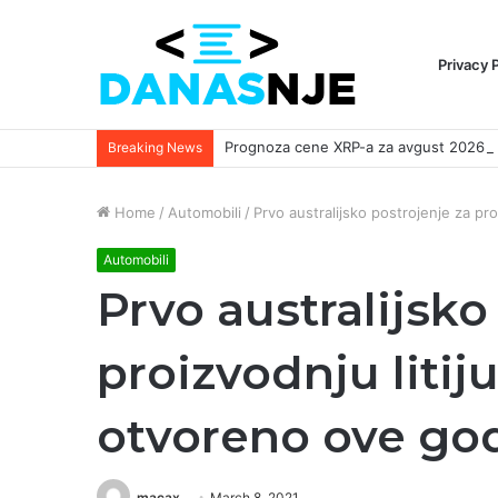
Privacy 
Breaking News
Home
/
Automobili
/
Prvo australijsko postrojenje za pr
Automobili
Prvo australijsko
proizvodnju litij
otvoreno ove go
macax
March 8, 2021