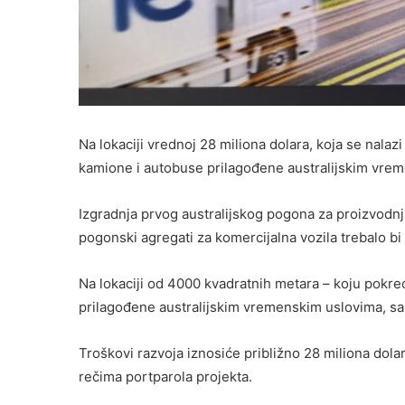
Na lokaciji vrednoj 28 miliona dolara, koja se nalazi 
kamione i autobuse prilagođene australijskim vre
Izgradnja prvog australijskog pogona za proizvodnju 
pogonski agregati za komercijalna vozila trebalo bi
Na lokaciji od 4000 kvadratnih metara – koju pokrec
prilagođene australijskim vremenskim uslovima, sa
Troškovi razvoja iznosiće približno 28 miliona dolar
rečima portparola projekta.