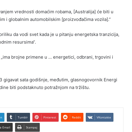
anjem vrednosti domaćim robama, [Australija] će biti u
im i globalnim automobilskim [proizvođačima vozila].”
liku da vodi svet kada je u pitanju energetska tranzicija,
odnim resursima“.
 „ima brojne primene u … energetici, odbrani, trgovini i
3 gigavat sata godišnje, međutim, glasnogovornik Energi
dine biti podstaknuto potražnjom na tržištu.
In
Tumblr
Pinterest
Reddit
VKontakte
a Email
Stampaj