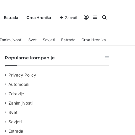
Log
Sidebar
Pretraga
Estrada
Crna Hronika
Zaprati
Zanimljivosti
Svet
Savjeti
Estrada
Crna Hronika
In
za
Popularne kompanije
Privacy Policy
Automobili
Zdravlje
Zanimljivosti
Svet
Savjeti
Estrada