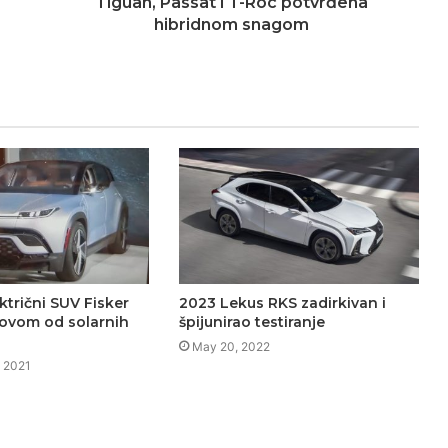
Tiguan, Passat i T-Roc potvrđena
hibridnom snagom
ktrični SUV Fisker
2023 Lekus RKS zadirkivan i
ovom od solarnih
špijunirao testiranje
May 20, 2022
 2021