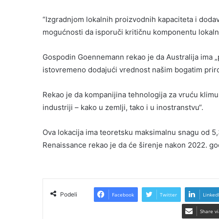
“Izgradnjom lokalnih proizvodnih kapaciteta i dodav
mogućnosti da isporuči kritičnu komponentu lokaln
Gospodin Goennemann rekao je da Australija ima „pri
istovremeno dodajući vrednost našim bogatim prir
Rekao je da kompanijina tehnologija za vruću klimu
industriji – kako u zemlji, tako i u inostranstvu“.
Ova lokacija ima teoretsku maksimalnu snagu od 5,
Renaissance rekao je da će širenje nakon 2022. go
Podeli
Facebook
Twitter
Linked
Share vi