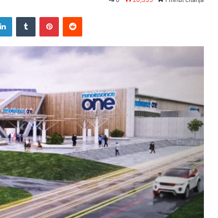
tter
LinkedIn
Tumblr
Pinterest
Reddit