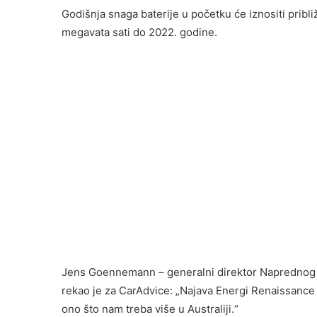
Godišnja snaga baterije u početku će iznositi pribl
megavata sati do 2022. godine.
Jens Goennemann – generalni direktor Naprednog cen
rekao je za CarAdvice: „Najava Energi Renaissance o
ono što nam treba više u Australiji.“