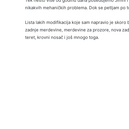
Tek nešto više od godinu dana posedujemo Jimni i 
nikakvih mehaničkih problema. Dok se petljam po t
Lista lakih modifikacija koje sam napravio je skor
zadnje merdevine, merdevine za prozore, nova zadnj
teret, krovni nosač i još mnogo toga.