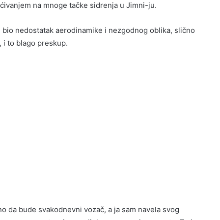
ćivanjem na mnoge tačke sidrenja u Jimni-ju.
 bi bio nedostatak aerodinamike i nezgodnog oblika, slično
 i to blago preskup.
no da bude svakodnevni vozač, a ja sam navela svog