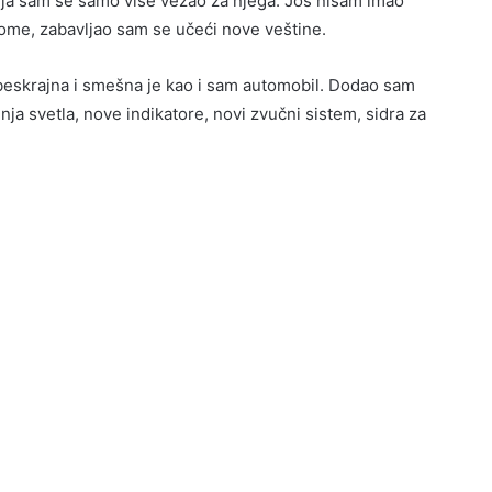
ja sam se samo više vezao za njega. Još nisam imao
ome, zabavljao sam se učeći nove veštine.
o beskrajna i smešna je kao i sam automobil. Dodao sam
a svetla, nove indikatore, novi zvučni sistem, sidra za