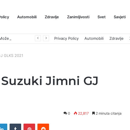
Policy
Automobili
Zdravlje
Zanimljivosti
Svet
Savjeti
Prognoza cene XRP-a za avgust 2026: Može li da dostigne 1,50 dolara? ￼
Privacy Policy
Automobili
Zdravlje
 GJ GLKS 2021
 Suzuki Jimni GJ
0
22,817
2 minuta citanja
tter
LinkedIn
Tumblr
Pinterest
Reddit