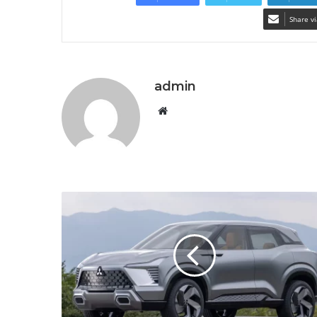
Share vi
admin
Website