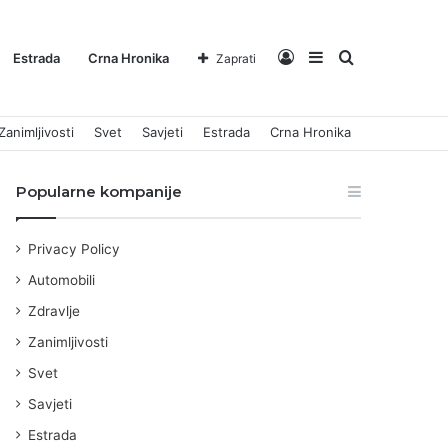
Log
Sidebar
Pretraga
Estrada
Crna Hronika
Zaprati
Zanimljivosti
Svet
Savjeti
Estrada
Crna Hronika
In
za
Popularne kompanije
Privacy Policy
Automobili
Zdravlje
Zanimljivosti
Svet
Savjeti
Estrada