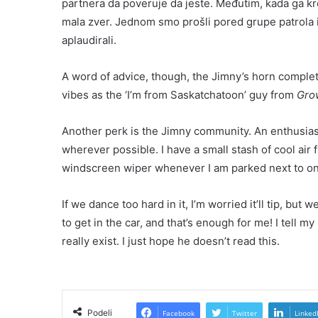
partnera da poveruje da jeste. Međutim, kada ga k
mala zver. Jednom smo prošli pored grupe patrola i
aplaudirali.
A word of advice, though, the Jimny’s horn complet
vibes as the ‘I’m from Saskatchatoon’ guy from
Gro
Another perk is the Jimny community. An enthusias
wherever possible. I have a small stash of cool air 
windscreen wiper whenever I am parked next to one. 
If we dance too hard in it, I’m worried it’ll tip, but
to get in the car, and that’s enough for me! I tell my
really exist. I just hope he doesn’t read this.
Podeli
Facebook
Twitter
Linked