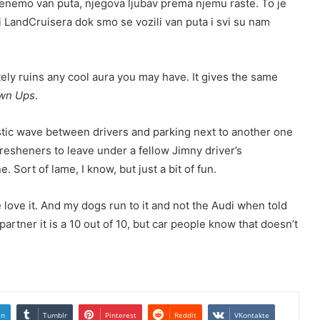
renemo van puta, njegova ljubav prema njemu raste. To je
 LandCruisera dok smo se vozili van puta i svi su nam
ely ruins any cool aura you may have. It gives the same
wn Ups
.
tic wave between drivers and parking next to another one
fresheners to leave under a fellow Jimny driver’s
Sort of lame, I know, but just a bit of fun.
 we love it. And my dogs run to it and not the Audi when told
 partner it is a 10 out of 10, but car people know that doesn’t
In
Tumblr
Pinterest
Reddit
VKontakte