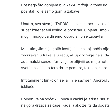
Pre nego što dobijem bilo kakvu mržnju o tome kolik
poenta! To je samo gomila zabave.
Unutra, ova stvar je TARDIS. Ja sam super nizak, ali 
super iznenađeni koliko je prostran. U njemu smo vo
mogli mnogo da dišemo, dobro smo se zabavljali.
Međutim, Jimni je golih kostiju i ni na koji način ni
zadržavanju trake je u redu, ali upozorenje na su
automatski senzor farova je osetljiviji od moje neto
svetlima, ali ih to tera da se pomere, tako da je sreb
Infotainment funkcioniše, ali nije savršen. Android Au
isključen.
Pomenuta na početku, buka u kabini je zaista iskust
najgora držača za čaše ikada, a ako želite da dodat