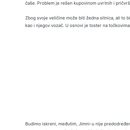
čaše. Problem je rešen kupovinom uvrtnih i pričvrš
Zbog svoje veličine može biti žedna sitnica, ali to
kao i njegov vozač. U osnovi je toster na točkovima,
Budimo iskreni, međutim, Jimni-u nije predodređe