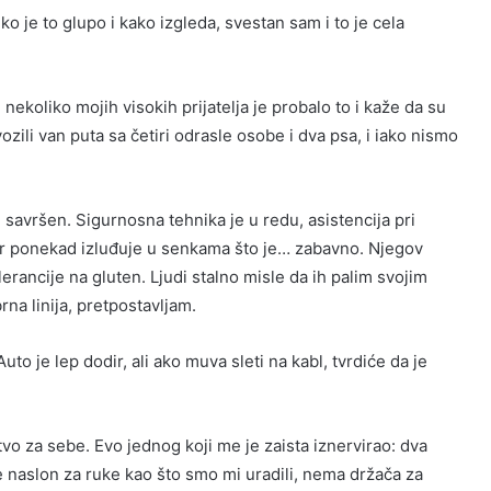
o je to glupo i kako izgleda, svestan sam i to je cela
nekoliko mojih visokih prijatelja je probalo to i kaže da su
zili van puta sa četiri odrasle osobe i dva psa, i iako nismo
je savršen. Sigurnosna tehnika je u redu, asistencija pri
dar ponekad izluđuje u senkama što je… zabavno. Njegov
lerancije na gluten. Ljudi stalno misle da ih palim svojim
rna linija, pretpostavljam.
to je lep dodir, ali ako muva sleti na kabl, tvrdiće da je
vo za sebe. Evo jednog koji me je zaista iznervirao: dva
e naslon za ruke kao što smo mi uradili, nema držača za