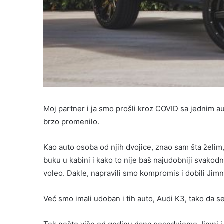
Moj partner i ja smo prošli kroz COVID sa jednim au
brzo promenilo.
Kao auto osoba od njih dvojice, znao sam šta želim,
buku u kabini i kako to nije baš najudobniji svakodne
voleo. Dakle, napravili smo kompromis i dobili Jimn
Već smo imali udoban i tih auto, Audi K3, tako da s