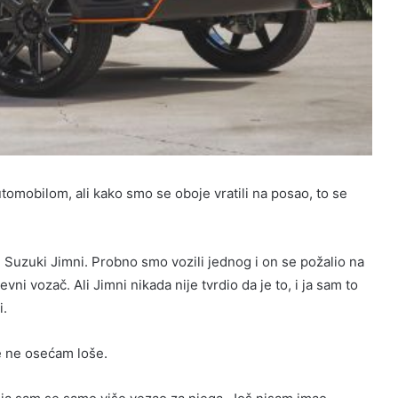
tomobilom, ali kako smo se oboje vratili na posao, to se
 Suzuki Jimni. Probno smo vozili jednog i on se požalio na
vni vozač. Ali Jimni nikada nije tvrdio da je to, i ja sam to
i.
e ne osećam loše.