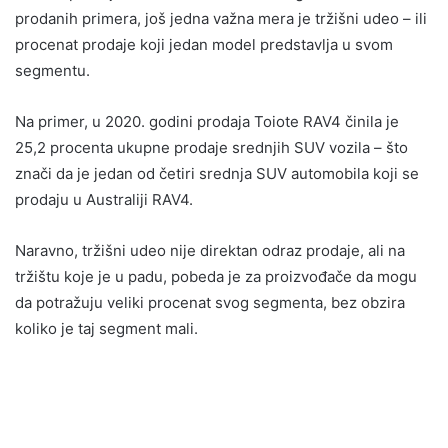
prodanih primera, još jedna važna mera je tržišni udeo – ili
procenat prodaje koji jedan model predstavlja u svom
segmentu.
Na primer, u 2020. godini prodaja Toiote RAV4 činila je
25,2 procenta ukupne prodaje srednjih SUV vozila – što
znači da je jedan od četiri srednja SUV automobila koji se
prodaju u Australiji RAV4.
Naravno, tržišni udeo nije direktan odraz prodaje, ali na
tržištu koje je u padu, pobeda je za proizvođače da mogu
da potražuju veliki procenat svog segmenta, bez obzira
koliko je taj segment mali.