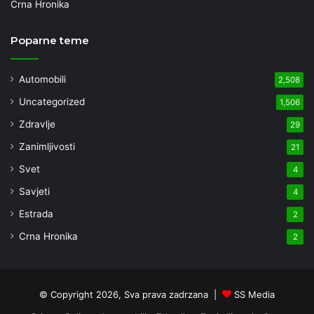
Crna Hronika
Poparne teme
Automobili
2,508
Uncategorized
1,506
Zdravlje
29
Zanimljivosti
21
Svet
4
Savjeti
4
Estrada
2
Crna Hronika
2
© Copyright 2026, Sva prava zadrzana |
SS Media