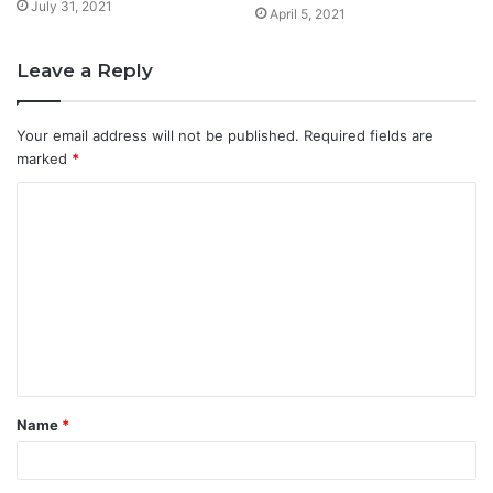
July 31, 2021
April 5, 2021
Leave a Reply
Your email address will not be published.
Required fields are
marked
*
C
o
m
m
e
n
t
Name
*
*