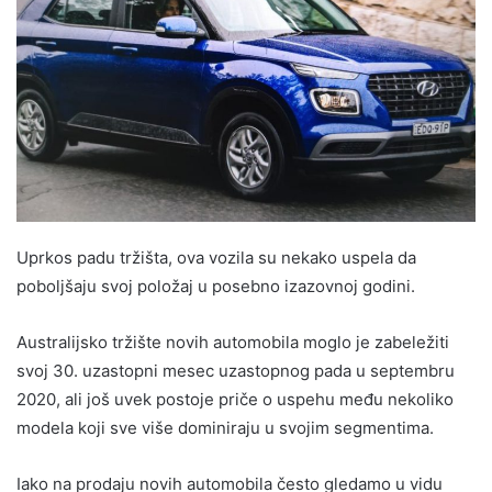
Uprkos padu tržišta, ova vozila su nekako uspela da
poboljšaju svoj položaj u posebno izazovnoj godini.
Australijsko tržište novih automobila moglo je zabeležiti
svoj 30. uzastopni mesec uzastopnog pada u septembru
2020, ali još uvek postoje priče o uspehu među nekoliko
modela koji sve više dominiraju u svojim segmentima.
Iako na prodaju novih automobila često gledamo u vidu