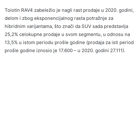
Toiotin RAV4 zabeležio je nagli rast prodaje u 2020. godini,
delom i zbog eksponencijalnog rasta potražnje za
hibridnim varijantama, što znači da SUV sada predstavlja
25,2% celokupne prodaje u svom segmentu, u odnosu na
13,5% u istom periodu prošle godine (prodaja za isti period
prošle godine iznosio je 17.600 – u 2020. godini 27.111).