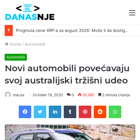
M
Prognoza cene XRP-a za avgust 2026: Može li da dostigne 1,50 dolara? ￼
Home
/
Automobili
Automobili
Novi automobili povećavaju
svoj australijski tržišni udeo
macax
October 19, 2020
0
20,687
2 minuta citanja
Facebook
Twitter
LinkedIn
Tumblr
Pinterest
Reddit
WhatsAp