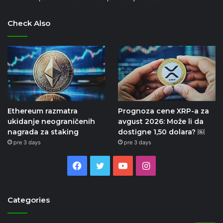
Check Also
Ethereum razmatra
Prognoza cene XRP-a za
ukidanje neograničenih
avgust 2026: Može li da
nagrada za staking
dostigne 1,50 dolara? ￼
pre 3 days
pre 3 days
Facebook
Twitter
YouTube
Instagram
Categories