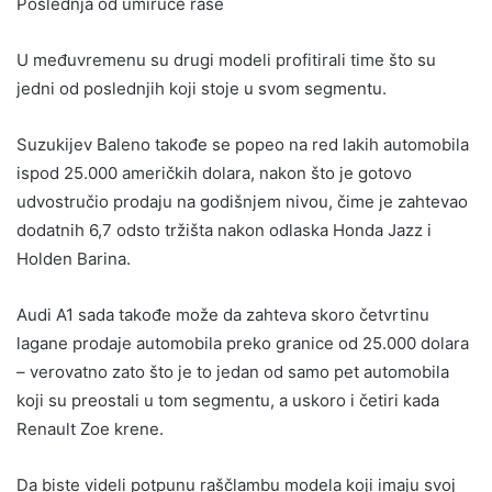
Poslednja od umiruće rase
U međuvremenu su drugi modeli profitirali time što su
jedni od poslednjih koji stoje u svom segmentu.
Suzukijev Baleno takođe se popeo na red lakih automobila
ispod 25.000 američkih dolara, nakon što je gotovo
udvostručio prodaju na godišnjem nivou, čime je zahtevao
dodatnih 6,7 odsto tržišta nakon odlaska Honda Jazz i
Holden Barina.
Audi A1 sada takođe može da zahteva skoro četvrtinu
lagane prodaje automobila preko granice od 25.000 dolara
– verovatno zato što je to jedan od samo pet automobila
koji su preostali u tom segmentu, a uskoro i četiri kada
Renault Zoe krene.
Da biste videli potpunu raščlambu modela koji imaju svoj