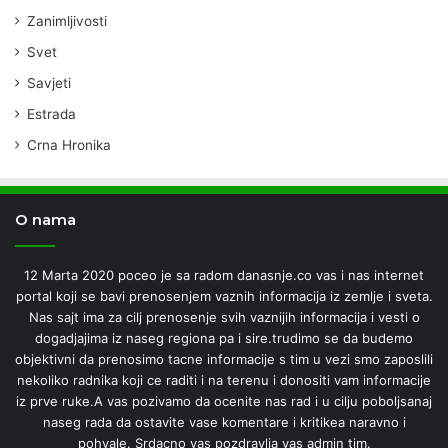
Zanimljivosti
Svet
Savjeti
Estrada
Crna Hronika
O nama
12 Marta 2020 poceo je sa radom danasnje.co vas i nas internet
portal koji se bavi prenosenjem vaznih informacija iz zemlje i sveta.
Nas sajt ima za cilj prenosenje svih vaznijih informacija i vesti o
dogadjajima iz naseg regiona pa i sire.trudimo se da budemo
objektivni da prenosimo tacne informacije s tim u vezi smo zaposlili
nekoliko radnika koji ce raditi i na terenu i donositi vam informacije
iz prve ruke.A vas pozivamo da ocenite nas rad i u cilju poboljsanaj
naseg rada da ostavite vase komentare i kritikea naravno i
pohvale. Srdacno vas pozdravlja vas admin tim.