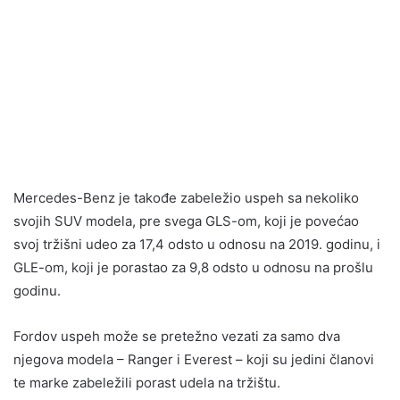
Mercedes-Benz je takođe zabeležio uspeh sa nekoliko
svojih SUV modela, pre svega GLS-om, koji je povećao
svoj tržišni udeo za 17,4 odsto u odnosu na 2019. godinu, i
GLE-om, koji je porastao za 9,8 odsto u odnosu na prošlu
godinu.
Fordov uspeh može se pretežno vezati za samo dva
njegova modela – Ranger i Everest – koji su jedini članovi
te marke zabeležili porast udela na tržištu.