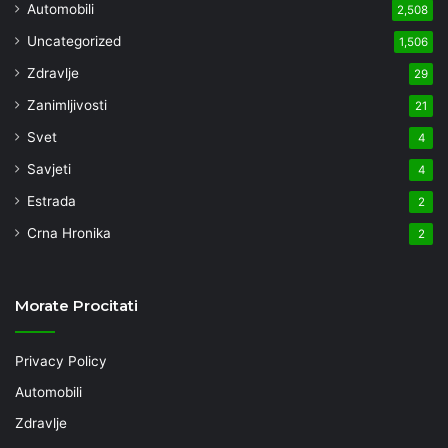
Automobili
2,508
Uncategorized
1,506
Zdravlje
29
Zanimljivosti
21
Svet
4
Savjeti
4
Estrada
2
Crna Hronika
2
Morate Procitati
Privacy Policy
Automobili
Zdravlje