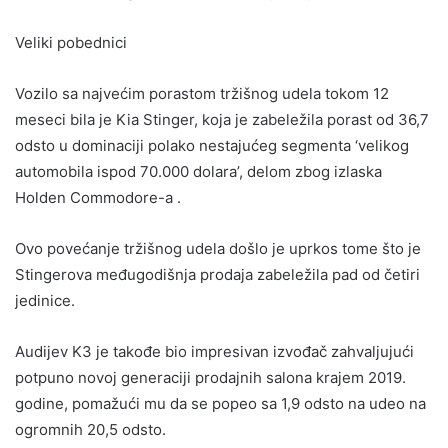
Veliki pobednici
Vozilo sa najvećim porastom tržišnog udela tokom 12
meseci bila je Kia Stinger, koja je zabeležila porast od 36,7
odsto u dominaciji polako nestajućeg segmenta ‘velikog
automobila ispod 70.000 dolara’, delom zbog izlaska
Holden Commodore-a .
Ovo povećanje tržišnog udela došlo je uprkos tome što je
Stingerova međugodišnja prodaja zabeležila pad od četiri
jedinice.
Audijev K3 je takođe bio impresivan izvođač zahvaljujući
potpuno novoj generaciji prodajnih salona krajem 2019.
godine, pomažući mu da se popeo sa 1,9 odsto na udeo na
ogromnih 20,5 odsto.