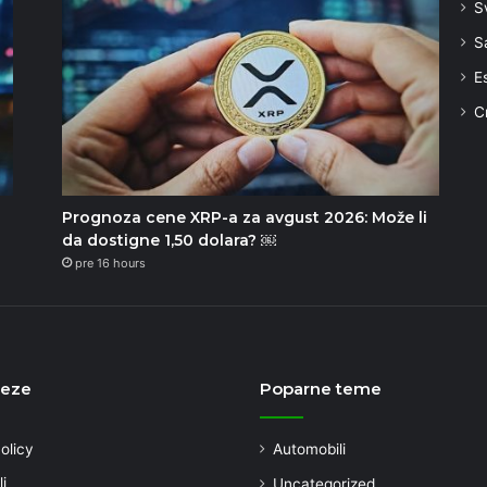
S
S
E
C
Prognoza cene XRP-a za avgust 2026: Može li
da dostigne 1,50 dolara? ￼
pre 16 hours
veze
Poparne teme
olicy
Automobili
i
Uncategorized