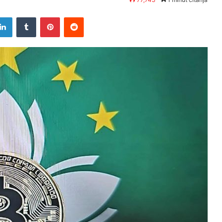
tter
LinkedIn
Tumblr
Pinterest
Reddit