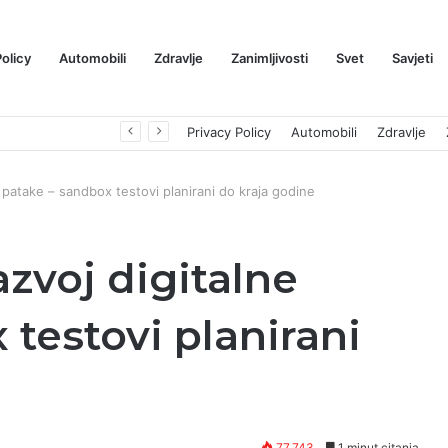
Policy
Automobili
Zdravlje
Zanimljivosti
Svet
Savjeti
Prognoza cene XRP-a za avgust 2026: Može li da dostigne 1,50 dolara? ￼
Privacy Policy
Automobili
Zdravlje
 patake – sandbox testovi planirani do kraja godine
zvoj digitalne
testovi planirani
77,743
1 minut citanja