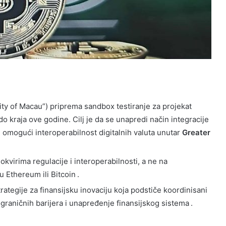
ty of Macau”) priprema sandbox testiranje za projekat
o kraja ove godine. Cilj je da se unapredi način integracije
 omogući interoperabilnost digitalnih valuta unutar
Greater
kvirima regulacije i interoperabilnosti, a ne na
 Ethereum ili Bitcoin .
rategije za finansijsku inovaciju koja podstiče koordinisani
ograničnih barijera i unapređenje finansijskog sistema .