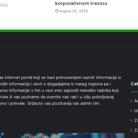
korporativnom trezoru
2022
August 30, 2025
 internet portal koji se bavi prenosenjem vaznih informacija iz
Ca
nijih informacija i vesti o dogadjajima iz naseg regiona pa i
ne informacije s tim u vezi smo zaposlili nekoliko radnika koji
e ruke.A vas pozivamo da ocenite nas rad i u cilju poboljsanaj
A
vno i pohvale. Srdacno vas pozdravlja vas admin tim.
U
Z
Za