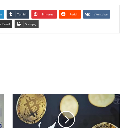
In
Tumblr
Pinterest
Reddit
VKontakte
a Email
Stampaj