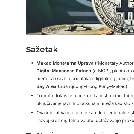
Sažetak
Makao Monetarna Uprava
(“Monetary Authori
Digital Macanese Pataca
(e‑MOP), planirano d
međubankovnih podataka i digitalnog juana, te
Bay Area
(Guangdong–Hong Kong–Makao)
Trenutni fokus je usmeren ka institucionalnim o
uključivanje javnih blockchain mreža kao što su
Ova inicijativa osećen je kao deo regionalne st
razvoj kroz digitalne valute, ublažavanje prek