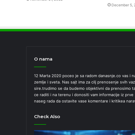
December 5, 
O nama
12 Marta 2020 poceo je sa radom danasnje.co vas i nas
zemlje i sveta. Nas sajt ima za cilj prenosenje svih vaz
sire.trudimo se da budemo objektivni da prenosimo tac
ce raditi i na terenu i donositi vam informacije iz prv
naseg rada da ostavite vase komentare i kritikea nara
Check Also