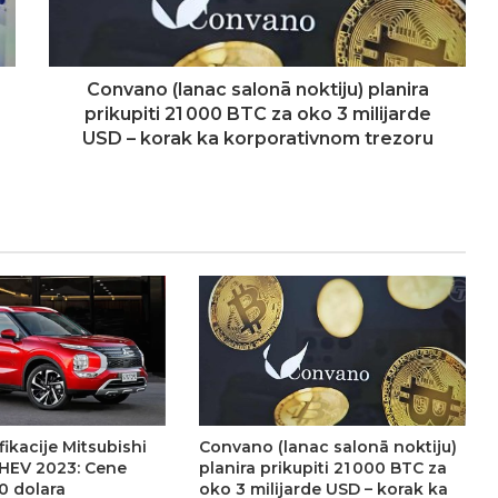
Convano (lanac salonā noktiju) planira
prikupiti 21 000 BTC za oko 3 milijarde
USD – korak ka korporativnom trezoru
fikacije Mitsubishi
Convano (lanac salonā noktiju)
HEV 2023: Cene
planira prikupiti 21 000 BTC za
0 dolara
oko 3 milijarde USD – korak ka