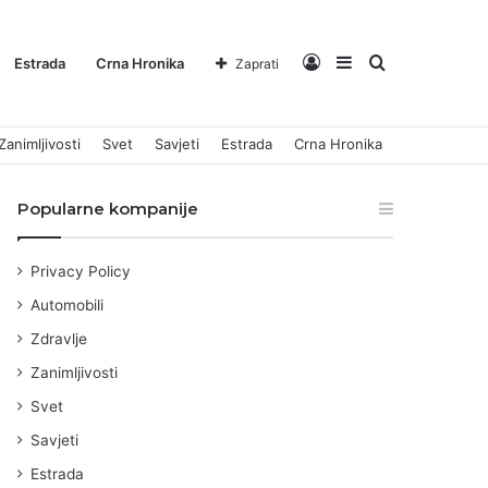
Log
Sidebar
Pretraga
Estrada
Crna Hronika
Zaprati
Zanimljivosti
Svet
Savjeti
Estrada
Crna Hronika
In
za
Popularne kompanije
Privacy Policy
Automobili
Zdravlje
Zanimljivosti
Svet
Savjeti
Estrada