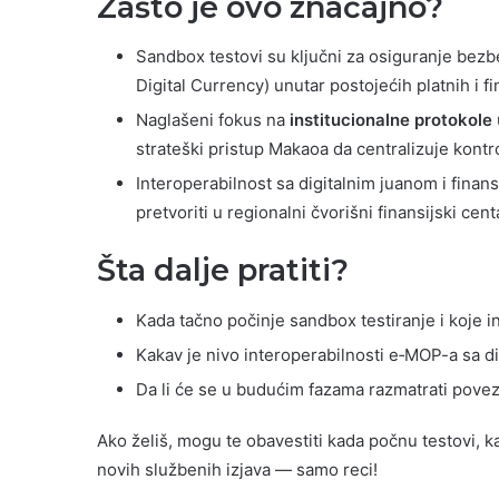
Zašto je ovo značajno?
Sandbox testovi su ključni za osiguranje bezb
Digital Currency) unutar postojećih platnih i fi
Naglašeni fokus na
institucionalne protokole
strateški pristup Makaoa da centralizuje kontr
Interoperabilnost sa digitalnim juanom i fin
pretvoriti u regionalni čvorišni finansijski cent
Šta dalje pratiti?
Kada tačno počinje sandbox testiranje i koje in
Kakav je nivo interoperabilnosti e‑MOP-a sa di
Da li će se u budućim fazama razmatrati povez
Ako želiš, mogu te obavestiti kada počnu testovi, ka
novih službenih izjava — samo reci!