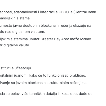
ednosti, adaptabilnosti i integracije CBDC-a (Central Bank
nansijskih sistema.
umesto javno dostupnih blockchain rešenja ukazuje na
olu nad digitalnom valutom.
ansijskim sistemima unutar Greater Bay Area može Makao
ar digitalne valute.
stitucije učestvuju.
gitalnim juanom i kako će to funkcionisati praktično.
ivanje sa javnim blockchain strukturalnim rešenjima.
da se pojavi više tehničkih detalja ili kada opet dođe do