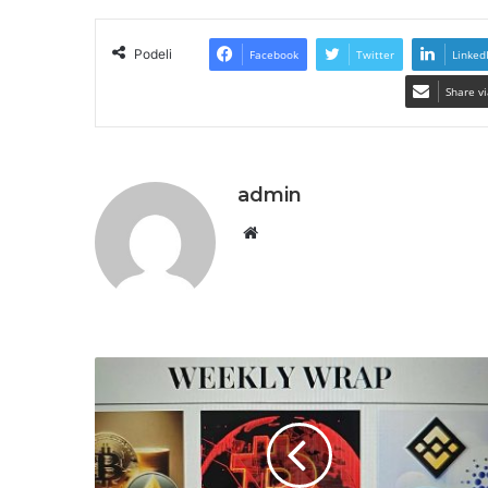
Podeli
Facebook
Twitter
Linked
Share vi
admin
Website