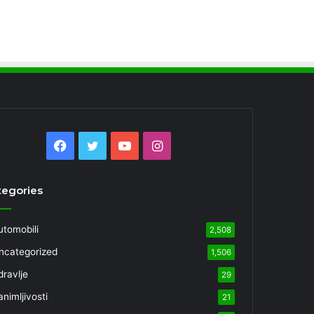
Facebook
Twitter
YouTube
Instagram
tegories
utomobili
2,508
ncategorized
1,506
dravlje
29
nimljivosti
21