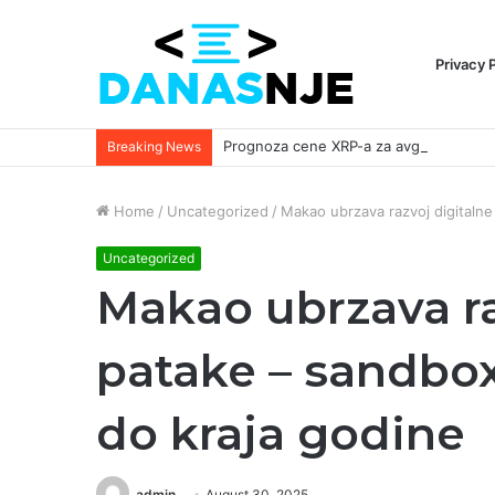
Privacy 
Breaking News
Home
/
Uncategorized
/
Makao ubrzava razvoj digitalne
Uncategorized
Makao ubrzava ra
patake – sandbox 
do kraja godine
admin
August 30, 2025