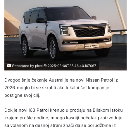
Generated by pixel @ 2025-02-06T23:46:40.107067
Dvogodišnje čekanje Australije na novi Nissan Patrol iz
2026. moglo bi se skratiti ako lokalni šef kompanije
postigne svoj cilj.
Dok je novi I63 Patrol krenuo u prodaju na Bliskom istoku
krajem prošle godine, mnogo kasniji početak proizvodnje
sa volanom na desnoj strani znači da se porudžbine iz