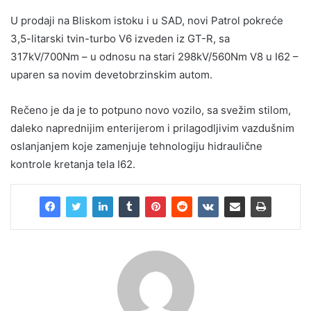
U prodaji na Bliskom istoku i u SAD, novi Patrol pokreće
3,5-litarski tvin-turbo V6 izveden iz GT-R, sa
317kV/700Nm – u odnosu na stari 298kV/560Nm V8 u I62 –
uparen sa novim devetobrzinskim autom.
Rečeno je da je to potpuno novo vozilo, sa svežim stilom,
daleko naprednijim enterijerom i prilagodljivim vazdušnim
oslanjanjem koje zamenjuje tehnologiju hidraulične
kontrole kretanja tela I62.