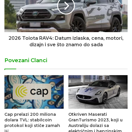
2026 Toiota RAV4: Datum izlaska, cena, motori,
dizajn i sve što znamo do sada
Povezani Clanci
Cap prelazi 200 miliona
Otkriven Maserati
dolara TVL: stabilcoin
GranTurismo 2023, koji u
protokol koji stiče zamah
Australiju dolazi sa
￼
električnim i benzinskim