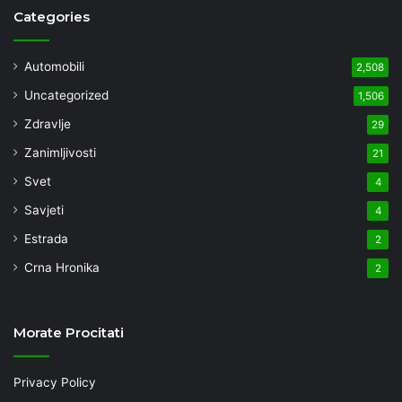
Categories
Automobili
2,508
Uncategorized
1,506
Zdravlje
29
Zanimljivosti
21
Svet
4
Savjeti
4
Estrada
2
Crna Hronika
2
Morate Procitati
Privacy Policy