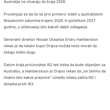
Australije ne otvaraju do kraja 2026.
Procenjuje se da će se prvi primerci videti u australijskim
Nissanovim salonima krajem 2026. ili početkom 2027.
godine, u očekivanju bilo kakvih daljih odlaganja.
Generalni direktor Nissan Oceanije Endru Hamberston
rekao je da lokalni kupci Drajva možda neće morati da
čekaju toliko dugo.
Datum kraja proizvodnje I62 tek treba da bude objavljen za
Australiju, a Hamberstoun je Drajvu rekao da „ne želimo da
imamo bilo kakve praznine“ između isteka zaliha I62 i
dolaska prvih I63.