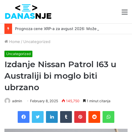
M
Prognoza cene XRP-a za avgust 2026: Može li da dostigne 1,50 dolara? ￼
Home
/
Uncategorized
Uncategorized
Izdanje Nissan Patrol I63 u
Australiji bi moglo biti
ubrzano
admin
February 8, 2025
145,750
1 minut citanja
Facebook
Twitter
LinkedIn
Tumblr
Pinterest
Reddit
WhatsAp