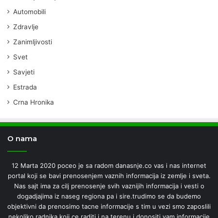
Automobili
Zdravlje
Zanimljivosti
Svet
Savjeti
Estrada
Crna Hronika
O nama
12 Marta 2020 poceo je sa radom danasnje.co vas i nas internet
portal koji se bavi prenosenjem vaznih informacija iz zemlje i sveta.
Nas sajt ima za cilj prenosenje svih vaznijih informacija i vesti o
dogadjajima iz naseg regiona pa i sire.trudimo se da budemo
objektivni da prenosimo tacne informacije s tim u vezi smo zaposlili
nekoliko radnika koji ce raditi i na terenu i donositi vam informacije