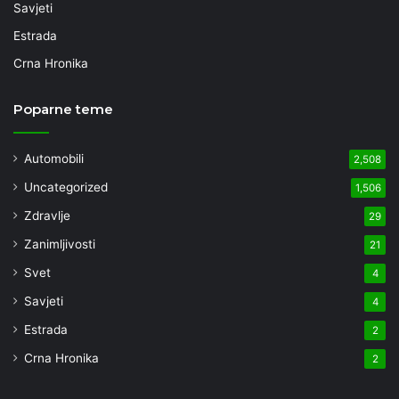
Savjeti
Estrada
Crna Hronika
Poparne teme
Automobili
2,508
Uncategorized
1,506
Zdravlje
29
Zanimljivosti
21
Svet
4
Savjeti
4
Estrada
2
Crna Hronika
2