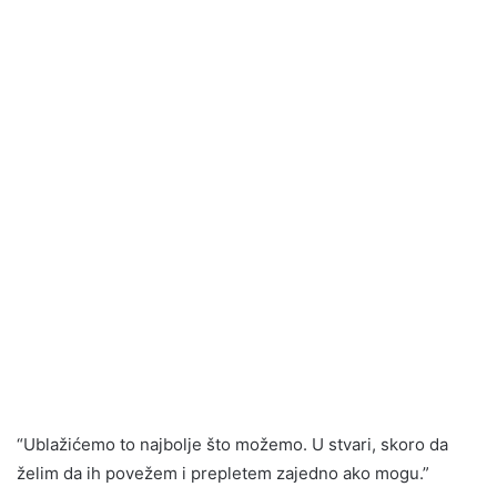
“Ublažićemo to najbolje što možemo. U stvari, skoro da
želim da ih povežem i prepletem zajedno ako mogu.”