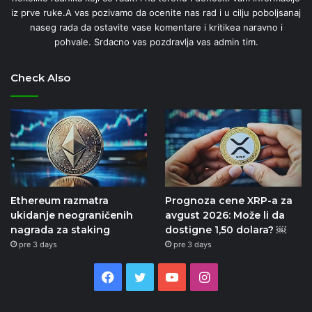
iz prve ruke.A vas pozivamo da ocenite nas rad i u cilju poboljsanaj
naseg rada da ostavite vase komentare i kritikea naravno i
pohvale. Srdacno vas pozdravlja vas admin tim.
Check Also
Ethereum razmatra
Prognoza cene XRP-a za
ukidanje neograničenih
avgust 2026: Može li da
nagrada za staking
dostigne 1,50 dolara? ￼
pre 3 days
pre 3 days
Facebook
Twitter
YouTube
Instagram