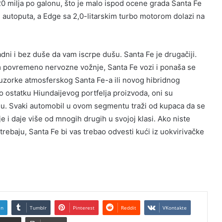
20 milja po galonu, što je malo ispod ocene grada Santa Fe
 autoputa, a Edge sa 2,0-litarskim turbo motorom dolazi na
dni i bez duše da vam iscrpe dušu. Santa Fe je drugačiji.
sim povremeno nervozne vožnje, Santa Fe vozi i ponaša se
 uzorke atmosferskog Santa Fe-a ili novog hibridnog
 ostatku Hiundaijevog portfelja proizvoda, oni su
ju. Svaki automobil u ovom segmentu traži od kupaca da se
e i daje više od mnogih drugih u svojoj klasi. Ako niste
e trebaju, Santa Fe bi vas trebao odvesti kući iz uokvirivačke
In
Tumblr
Pinterest
Reddit
VKontakte