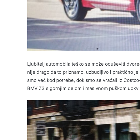
Ljubitelj automobila teško se može oduševiti dvor
nije drago da to priznamo, uzbudljivo i praktično j
smo već kod potrebe, dok smo se vraćali iz Costco-
BMV Z3 s gornjim delom i masivnom puškom uokv