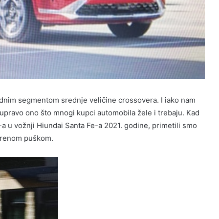
ednim segmentom srednje veličine crossovera. I iako nam
e upravo ono što mnogi kupci automobila žele i trebaju. Kad
a u vožnji Hiundai Santa Fe-a 2021. godine, primetili smo
irenom puškom.