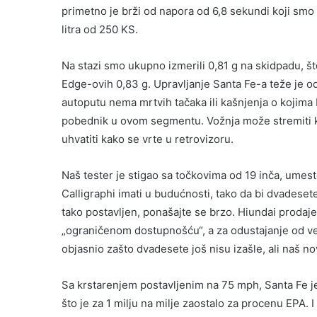
primetno je brži od napora od 6,8 sekundi koji smo
litra od 250 KS.
Na stazi smo ukupno izmerili 0,81 g na skidpadu, št
Edge-ovih 0,83 g. Upravljanje Santa Fe-a teže je o
autoputu nema mrtvih tačaka ili kašnjenja o kojima b
pobednik u ovom segmentu. Vožnja može stremiti k
uhvatiti kako se vrte u retrovizoru.
Naš tester je stigao sa točkovima od 19 inča, ume
Calligraphi imati u budućnosti, tako da bi dvadesete
tako postavljen, ponašajte se brzo. Hiundai prodaje
„ograničenom dostupnošću“, a za odustajanje od ve
objasnio zašto dvadesete još nisu izašle, ali naš n
Sa krstarenjem postavljenim na 75 mph, Santa Fe je
što je za 1 milju na milje zaostalo za procenu EPA. 