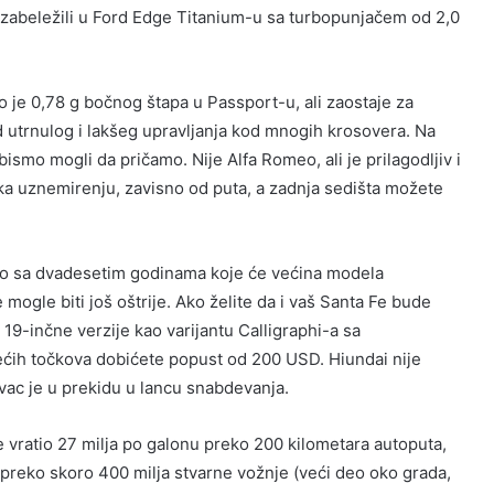
 zabeležili u Ford Edge Titanium-u sa turbopunjačem od 2,0
o je 0,78 g bočnog štapa u Passport-u, ali zaostaje za
d utrnulog i lakšeg upravljanja kod mnogih krosovera. Na
ismo mogli da pričamo. Nije Alfa Romeo, ali je prilagodljiv i
a uznemirenju, zavisno od puta, a zadnja sedišta možete
sto sa dvadesetim godinama koje će većina modela
 mogle biti još oštrije. Ako želite da i vaš Santa Fe bude
 19-inčne verzije kao varijantu Calligraphi-a sa
ćih točkova dobićete popust od 200 USD. Hiundai nije
ovac je u prekidu u lancu snabdevanja.
 vratio 27 milja po galonu preko 200 kilometara autoputa,
I preko skoro 400 milja stvarne vožnje (veći deo oko grada,