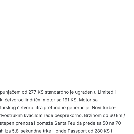
bopunjačem od 277 KS standardno je ugrađen u Limited i
ki četvorocilindrični motor sa 191 KS. Motor sa
arskog četvoro litra prethodne generacije. Novi turbo-
 dvostrukim kvačilom rade besprekorno. Brzinom od 60 km /
i stepen prenosa i pomaže Santa Feu da pređe sa 50 na 70
mah iza 5,8-sekundne trke Honde Passport od 280 KS i