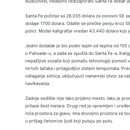
budućnost, nedavno redizajnirani Santa Fe dobar je
Santa Fe počinje sa 28.035 dolara za osnovni SE s
dodaje 1700 dolara. Odatle se prečke penju kroz SEL
polici. Model kaligrafije vredan 43.440 dolara koji 
Jedini dodatak je bio podni tepih od tepiha od 155 d
u Palisade-u, a sada se spušta do Santa Fe-a. Kalig
nepažljive vozače koji pomažu tehnologiji pomoći 
mrtvih tačaka i prilagodljivi sistem tempomata. Pre
odlaganje sitnica, uključujući namenski otvor za vaš
navikavanja.
Zadnje sedište nije tako prijatno mesto. Iako je pr
prilaze šest metara. Drugi red je opremljen i uređen
inča prostora za glavu. Ima dovoljno prostora za tov
u prtljag četvorice ljudi koji putuju po putu.