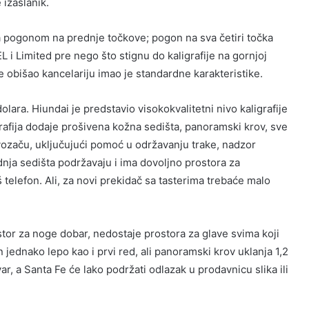
 izaslanik.
a pogonom na prednje točkove; pogon na sva četiri točka
 i Limited pre nego što stignu do kaligrafije na gornjoj
je obišao kancelariju imao je standardne karakteristike.
olara. Hiundai je predstavio visokokvalitetni nivo kaligrafije
rafija dodaje prošivena kožna sedišta, panoramski krov, sve
vozaču, uključujući pomoć u održavanju trake, nadzor
dnja sedišta podržavaju i ima dovoljno prostora za
 telefon. Ali, za novi prekidač sa tasterima trebaće malo
ostor za noge dobar, nedostaje prostora za glave svima koji
 jednako lepo kao i prvi red, ali panoramski krov uklanja 1,2
ar, a Santa Fe će lako podržati odlazak u prodavnicu slika ili