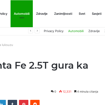
Policy
Automobili
Zdravlje
Zanimljivosti
Svet
Savjeti
Prognoza cene XRP-a za avgust 2026: Može li da dostigne 1,50 dolara? ￼
Privacy Policy
Automobili
Zdravlje
a luksuzu
ta Fe 2.5T gura ka
0
12,331
4 minuta citanja
tter
LinkedIn
Tumblr
Pinterest
Reddit