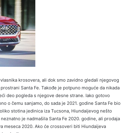
vlasnika krosovera, ali dok smo zavidno gledali njegovog
 i prostrani Santa Fe. Takođe je potpuno moguće da nikada
 veći deo pogleda s njegove desne strane. Iako gotovo
 ono o čemu sanjamo, do sada je 2021. godine Santa Fe bio
liko stotina jedinica iza Tucsona, Hiundaijevog nešto
neznatno je nadmašila Santa Fe 2020. godine, ali prodaja
va meseca 2020. Ako će crossoveri biti Hiundaijeva