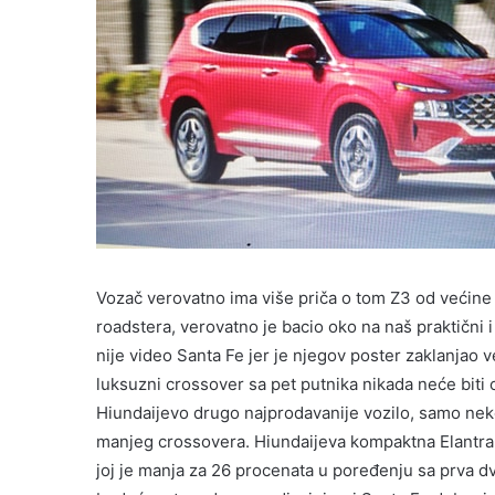
Vozač verovatno ima više priča o tom Z3 od većine 
roadstera, verovatno je bacio oko na naš praktični
nije video Santa Fe jer je njegov poster zaklanjao
luksuzni crossover sa pet putnika nikada neće biti
Hiundaijevo drugo najprodavanije vozilo, samo neko
manjeg crossovera. Hiundaijeva kompaktna Elantra 
joj je manja za 26 procenata u poređenju sa prva d