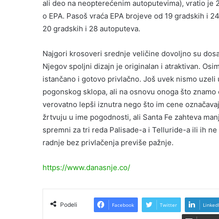
ali deo na neopterećenim autoputevima), vratio je 
o EPA. Pasoš vraća EPA brojeve od 19 gradskih i 24
20 gradskih i 28 autoputeva.
Najgori krosoveri srednje veličine dovoljno su dosa
Njegov spoljni dizajn je originalan i atraktivan. O
istančano i gotovo privlačno. Još uvek nismo uzeli
pogonskog sklopa, ali na osnovu onoga što znamo o
verovatno lepši iznutra nego što im cene označava
žrtvuju u ime pogodnosti, ali Santa Fe zahteva manj
spremni za tri reda Palisade-a i Telluride-a ili ih n
radnje bez privlačenja previše pažnje.
https://www.danasnje.co/
Podeli
Facebook
Twitter
Linked