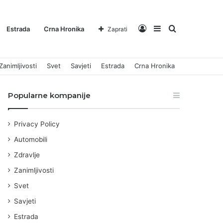
Log
Sidebar
Pretraga
Estrada
Crna Hronika
Zaprati
Zanimljivosti
Svet
Savjeti
Estrada
Crna Hronika
In
za
Popularne kompanije
Privacy Policy
Automobili
Zdravlje
Zanimljivosti
Svet
Savjeti
Estrada