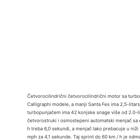
Četvorocilindrični četvorocilindrični motor sa tur
Calligraphi modele, a manji Santa Fes ima 2,5-litars
turbopunjačem ima 42 konjske snage više od 2.0-lit
četvorostruki i osmostepeni automatski menjač sa
h treba 6,0 sekundi, a menjač lako prebacuje u niž
mph za 4,1 sekunde. Taj sprint do 60 km / h je od