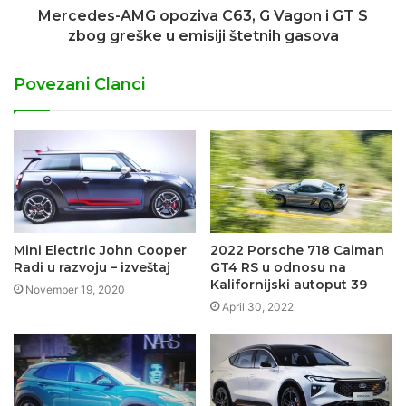
Mercedes-AMG opoziva C63, G Vagon i GT S
zbog greške u emisiji štetnih gasova
Povezani Clanci
Mini Electric John Cooper
2022 Porsche 718 Caiman
Radi u razvoju – izveštaj
GT4 RS u odnosu na
Kalifornijski autoput 39
November 19, 2020
April 30, 2022