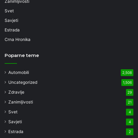
Zanimljivosti
Svet
Savjeti
Estrada
Crna Hronika
Poparne teme
Automobili
2,508
Uncategorized
1,506
Zdravlje
29
Zanimljivosti
21
Svet
4
Savjeti
4
Estrada
2