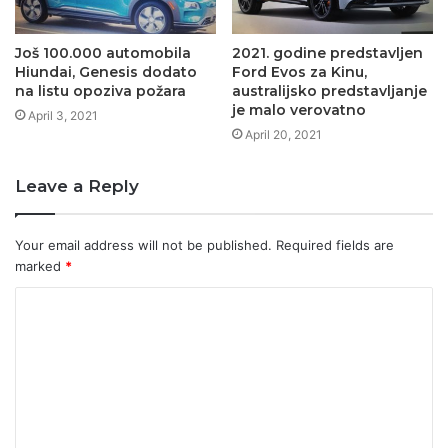
Još 100.000 automobila
2021. godine predstavljen
Hiundai, Genesis dodato
Ford Evos za Kinu,
na listu opoziva požara
australijsko predstavljanje
je malo verovatno
April 3, 2021
April 20, 2021
Leave a Reply
Your email address will not be published.
Required fields are
marked
*
C
o
m
m
e