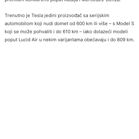
Trenutno je Tesla jedini proizvođač sa serijskim
automobilom koji nudi domet od 600 km ili više – s Model S
koji se može pohvaliti i do 610 km – iako dolazeći modeli
poput Lucid Air u nekim varijantama obećavaju i do 809 km.