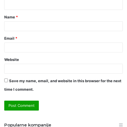
n
t
Name
*
*
Email
*
Website
Save my name, email, and website in this browser for the next
time I comment.
Popularne kompanije