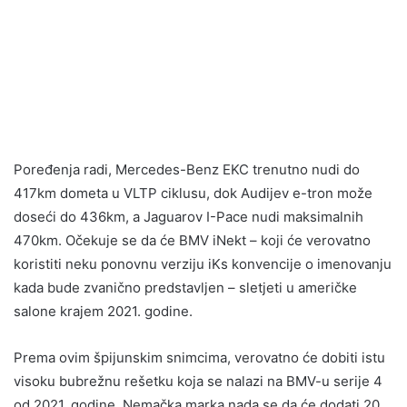
Poređenja radi, Mercedes-Benz EKC trenutno nudi do
417km dometa u VLTP ciklusu, dok Audijev e-tron može
doseći do 436km, a Jaguarov I-Pace nudi maksimalnih
470km. Očekuje se da će BMV iNekt – koji će verovatno
koristiti neku ponovnu verziju iKs konvencije o imenovanju
kada bude zvanično predstavljen – sletjeti u američke
salone krajem 2021. godine.
Prema ovim špijunskim snimcima, verovatno će dobiti istu
visoku bubrežnu rešetku koja se nalazi na BMV-u serije 4
od 2021. godine. Nemačka marka nada se da će dodati 20