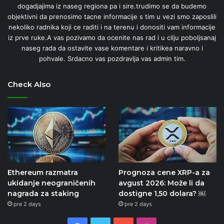
dogadjajima iz naseg regiona pa i sire.trudimo se da budemo
objektivni da prenosimo tacne informacije s tim u vezi smo zaposlili
nekoliko radnika koji ce raditi i na terenu i donositi vam informacije
iz prve ruke.A vas pozivamo da ocenite nas rad i u cilju poboljsanaj
naseg rada da ostavite vase komentare i kritikea naravno i
pohvale. Srdacno vas pozdravlja vas admin tim.
Check Also
Ethereum razmatra
Prognoza cene XRP-a za
ukidanje neograničenih
avgust 2026: Može li da
nagrada za staking
dostigne 1,50 dolara? ￼
pre 2 days
pre 2 days