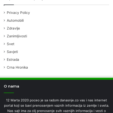
Privacy Policy
Automobili
Zdravlje
Zanimljivosti
Svet
Savjeti
Estrada
Crna Hronika
O nama
12 Marta 2020 poceo je sa radom danasnje.co vas i nas internet
portal koji se bavi prenosenjem vaznih informacija iz zemlje i sveta.
Nas sajt ima za cilj prenosenje svih vaznijih informacija i vesti o