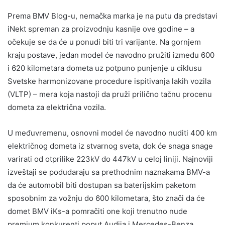
Prema BMV Blog-u, nemačka marka je na putu da predstavi
iNekt spreman za proizvodnju kasnije ove godine – a
očekuje se da će u ponudi biti tri varijante. Na gornjem
kraju postave, jedan model će navodno pružiti između 600
i 620 kilometara dometa uz potpuno punjenje u ciklusu
Svetske harmonizovane procedure ispitivanja lakih vozila
(VLTP) – mera koja nastoji da pruži prilično tačnu procenu
dometa za električna vozila.
U međuvremenu, osnovni model će navodno nuditi 400 km
električnog dometa iz stvarnog sveta, dok će snaga snage
varirati od otprilike 223kV do 447kV u celoj liniji. Najnoviji
izveštaji se podudaraju sa prethodnim naznakama BMV-a
da će automobil biti dostupan sa baterijskim paketom
sposobnim za vožnju do 600 kilometara, što znači da će
domet BMV iKs-a pomračiti one koji trenutno nude
premium konkurenti poput Audija i Mercedes-Benza.