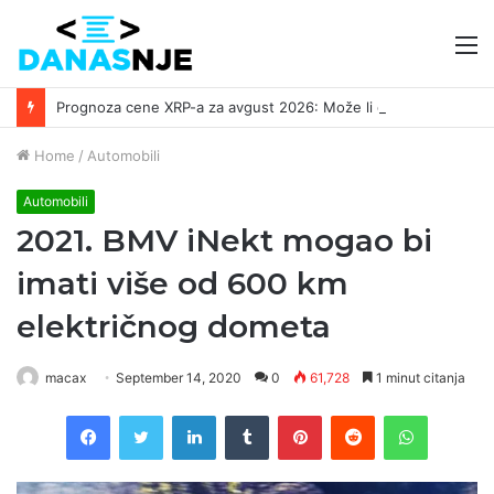
M
Prognoza cene XRP-a za avgust 2026: Može li da dostigne 1,50 dolara? ￼
Home
/
Automobili
Automobili
2021. BMV iNekt mogao bi
imati više od 600 km
električnog dometa
macax
September 14, 2020
0
61,728
1 minut citanja
Facebook
Twitter
LinkedIn
Tumblr
Pinterest
Reddit
WhatsAp