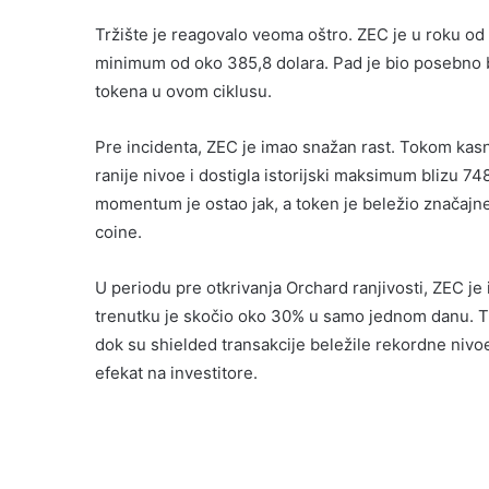
Tržište je reagovalo veoma oštro. ZEC je u roku od
minimum od oko 385,8 dolara. Pad je bio posebno bo
tokena u ovom ciklusu.
Pre incidenta, ZEC je imao snažan rast. Tokom kas
ranije nivoe i dostigla istorijski maksimum blizu 
momentum je ostao jak, a token je beležio značajn
coine.
U periodu pre otkrivanja Orchard ranjivosti, ZEC j
trenutku je skočio oko 30% u samo jednom danu. Trži
dok su shielded transakcije beležile rekordne nivoe
efekat na investitore.