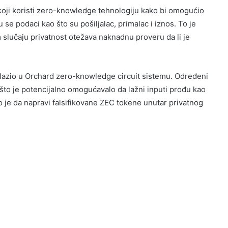
koji koristi zero-knowledge tehnologiju kako bi omogućio
u se podaci kao što su pošiljalac, primalac i iznos. To je
 slučaju privatnost otežava naknadnu proveru da li je
lazio u Orchard zero-knowledge circuit sistemu. Određeni
što je potencijalno omogućavalo da lažni inputi prođu kao
ao je da napravi falsifikovane ZEC tokene unutar privatnog