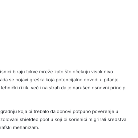
snici biraju takve mreže zato što očekuju visok nivo
 Kada se pojavi greška koja potencijalno dovodi u pitanje
hnički rizik, već i na strah da je narušen osnovni princip
radnju koja bi trebalo da obnovi potpuno poverenje u
olovani shielded pool u koji bi korisnici migrirali sredstva
grafski mehanizam.