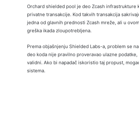
Orchard shielded pool je deo Zcash infrastrukture 
privatne transakcije. Kod takvih transakcija sakrivaj
jedna od glavnih prednosti Zcash mreže, ali u ovom
greška ikada zloupotrebljena.
Prema objašnjenju Shielded Labs-a, problem se na
deo koda nije pravilno proveravao ulazne podatke, 
validni. Ako bi napadač iskoristio taj propust, mog
sistema.