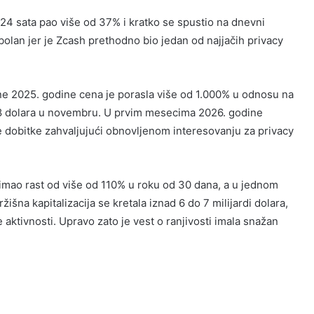
 24 sata pao više od 37% i kratko se spustio na dnevni
lan jer je Zcash prethodno bio jedan od najjačih privacy
ne 2025. godine cena je porasla više od 1.000% u odnosu na
748 dolara u novembru. U prvim mesecima 2026. godine
e dobitke zahvaljujući obnovljenom interesovanju za privacy
e imao rast od više od 110% u roku od 30 dana, a u jednom
šna kapitalizacija se kretala iznad 6 do 7 milijardi dolara,
 aktivnosti. Upravo zato je vest o ranjivosti imala snažan