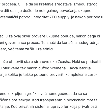
 procesa. Cilj je da se kretanje sredstava između starog i
tvrditi da nije došlo do nelegalnog povećanja ukupne
tematički potvrdi integritet ZEC supply-ja nakon perioda u
aciju za ovaj okvir provere ukupne ponude, nakon čega bi
vani governance proces. To znači da konačna nadogradnja
era, već tema za širu zajednicu.
 može obnoviti stare strahove oko Zcasha. Neki su podsetili
du otkrivene tek nakon dužeg vremena. Takva istorija
itanje koliko je teško potpuno proveriti kompleksne zero-
e samo zakrpljena greška, već nemogućnost da se sa
rišćena pre zakrpe. Kod transparentnih blockchain mreža
 stanje. Kod privatnih sistema, upravo funkcija privatnosti