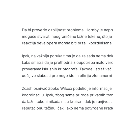
Da bi proverio ozbiljnost problema, Hornby je napra
moguće stvarati neograničene lažne tokene, što je p
reakcija developera morala biti brza i koordinisana.
Ipak, najvažnija poruka tima je da za sada nema dok
Labs smatra da je prethodna zloupotreba malo vero
proverama iskusnih kriptografa. Takođe, istraživa
uočljive slabosti pre nego što ih otkriju zlonamerni 
Zcash osnivač Zooko Wilcox podelio je informacije o
koordinaciju. Ipak, zbog same prirode privatnih tra
da lažni tokeni nikada nisu kreirani dok je ranjivost
reputacionu težinu, čak i ako nema potvrđene krađe