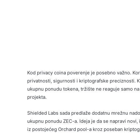
Kod privacy coina poverenje je posebno važno. Kori
privatnosti, sigurnosti i kriptografske preciznosti.
ukupnu ponudu tokena, tržište ne reaguje samo na te
projekta.
Shielded Labs sada predlaže dodatnu mrežnu nadog
ukupnu ponudu ZEC-a. Ideja je da se napravi novi, iz
iz postojećeg Orchard pool-a kroz poseban kripto