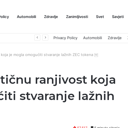
Policy
Automobili
Zdravlje
Zanimljivosti
Svet
Savjeti
Prognoza cene XRP-a za avgust 2026: Može li da dostigne 1,50 dolara? ￼
Privacy Policy
Automobili
Zdravlje
t koja je mogla omogućiti stvaranje lažnih ZEC tokena ￼
tičnu ranjivost koja
ti stvaranje lažnih
57,517
5 minuta citanja