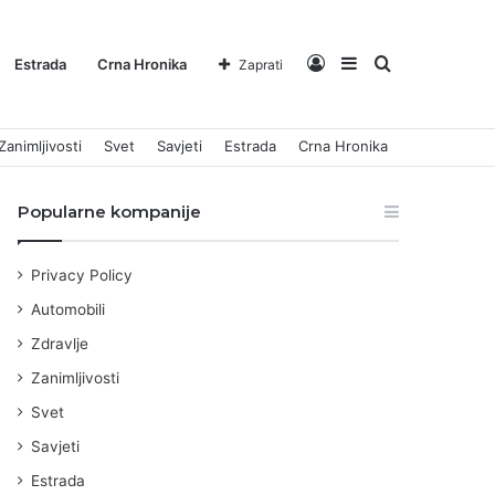
Log
Sidebar
Pretraga
Estrada
Crna Hronika
Zaprati
Zanimljivosti
Svet
Savjeti
Estrada
Crna Hronika
In
za
Popularne kompanije
Privacy Policy
Automobili
Zdravlje
Zanimljivosti
Svet
Savjeti
Estrada