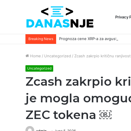
Privacy 
Breaking News
Home
/
Uncategorized
/
Zcash zakrpio kritičnu ranjivos
Uncategorized
Zcash zakrpio kri
je mogla omogući
ZEC tokena ￼
admin
June 5, 2026