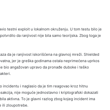
vio testni exploit u lokalnom okruženju. U tom testu bilo je
otvrdilo da ranjivost nije bila samo teorijska. Zbog toga je
aza da je ranjivost iskorišćena na glavnoj mreži. Shielded
vatna, jer je greška godinama ostala neprimećena uprkos
č je bio angažovan upravo da pronađe duboke i teško
akteri.
 incidentu i naglasio da je tim reagovao kroz hitnu
nsakcija, nije moguće jednostavno i kriptografski dokazati
 bila aktivna. To je glavni razlog zbog kojeg incident ima
 ili zloupotrebe.