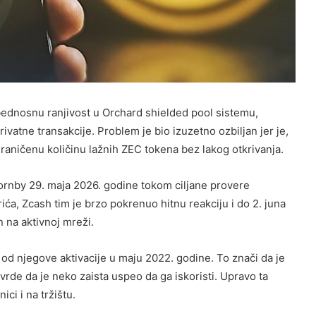
bednosnu ranjivost u Orchard shielded pool sistemu,
atne transakcije. Problem je bio izuzetno ozbiljan jer je,
raničenu količinu lažnih ZEC tokena bez lakog otkrivanja.
Hornby 29. maja 2026. godine tokom ciljane provere
ića, Zcash tim je brzo pokrenuo hitnu reakciju i do 2. juna
 na aktivnoj mreži.
š od njegove aktivacije u maju 2022. godine. To znači da je
vrde da je neko zaista uspeo da ga iskoristi. Upravo ta
ci i na tržištu.