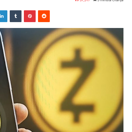
tter
LinkedIn
Tumblr
Pinterest
Reddit