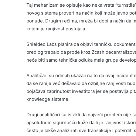
Taj mehanizam se opisuje kao neka vrsta “turnstile”
novog sistema proveri na način koji može javno po
ponude. Drugim rečima, mreža bi dobila način da ma
kojem je ranjivost postojala.
Shielded Labs planira da objavi tehničku dokument
predlog trebalo da prođe kroz Zcash decentralizo
neće biti samo tehnička odluka male grupe develop
Analitičari su odmah ukazali na to da ovaj incident
da se ranije već dešavalo da ozbiljne ranjivosti bu
pojačava zabrinutost investitora jer se postavlja p
knowledge sisteme.
Drugi analitičari su istakli da najveći problem nij
apsolutnom sigurnošću kaže da li je ranjivost isko
često je lakše analizirati sve transakcije i potvrditi