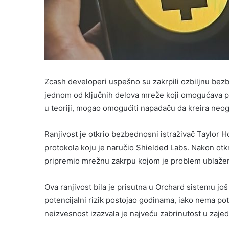
Zcash developeri uspešno su zakrpili ozbiljnu bez
jednom od ključnih delova mreže koji omogućava priv
u teoriji, mogao omogućiti napadaču da kreira neog
Ranjivost je otkrio bezbednosni istraživač Taylor 
protokola koju je naručio Shielded Labs. Nakon otkr
pripremio mrežnu zakrpu kojom je problem ublažen
Ova ranjivost bila je prisutna u Orchard sistemu jo
potencijalni rizik postojao godinama, iako nema pot
neizvesnost izazvala je najveću zabrinutost u zajedni