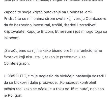
Započnite svoje kripto putovanje sa Coinbase-om!
Pridružite se milionima širom sveta koji veruju Coinbase-u
da će bezbedno investirati, trošiti, štedeti i zarađivati
kriptovalute. Kupujte Bitcoin, Ethereum i još mnogo toga sa
lakoćom!
„Sarađujemo sa njima kako bismo prešli na funkcionalne
čvorove koji nisu stali“, rekao je predstavnik za
Cointelegraph.
U 08:52 UTC, tim je naglasio da blokčejn nastavlja da radi i
da se blokovi i dalje proizvode. „Konačnost kontrolnih
tačaka radi kako se očekuje u roku od 15 minuta“, napisao
je Poligon.