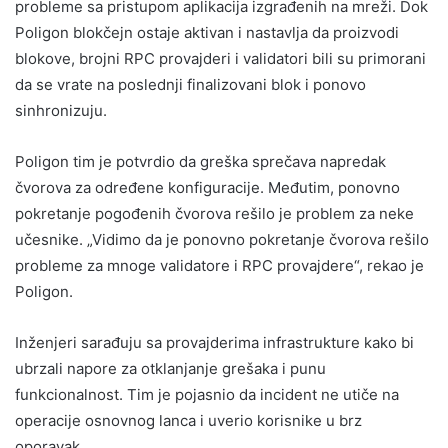
probleme sa pristupom aplikacija izgrađenih na mreži. Dok
Poligon blokčejn ostaje aktivan i nastavlja da proizvodi
blokove, brojni RPC provajderi i validatori bili su primorani
da se vrate na poslednji finalizovani blok i ponovo
sinhronizuju.
Poligon tim je potvrdio da greška sprečava napredak
čvorova za određene konfiguracije. Međutim, ponovno
pokretanje pogođenih čvorova rešilo je problem za neke
učesnike. „Vidimo da je ponovno pokretanje čvorova rešilo
probleme za mnoge validatore i RPC provajdere“, rekao je
Poligon.
Inženjeri sarađuju sa provajderima infrastrukture kako bi
ubrzali napore za otklanjanje grešaka i punu
funkcionalnost. Tim je pojasnio da incident ne utiče na
operacije osnovnog lanca i uverio korisnike u brz
oporavak.