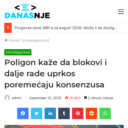
M
Prognoza cene XRP-a za avgust 2026: Može li da dostigne 1,50 dolara? ￼
Home
/
Uncategorized
Uncategorized
Poligon kaže da blokovi i
dalje rade uprkos
poremećaju konsenzusa
admin
September 10, 2025
20,943
2 minuta citanja
Facebook
Twitter
LinkedIn
Tumblr
Pinterest
Reddit
WhatsAp