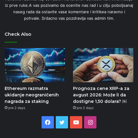
iz prve ruke.A vas pozivamo da ocenite nas rad i u cilju poboljsanaj
naseg rada da ostavite vase komentare i kritikea naravno i
pohvale. Srdacno vas pozdravlja vas admin tim.
Check Also
Ethereum razmatra
Prognoza cene XRP-a za
ukidanje neograničenih
avgust 2026: Može li da
nagrada za staking
dostigne 1,50 dolara? ￼
pre 2 days
pre 2 days
Facebook
Twitter
YouTube
Instagram