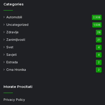
Categories
Automobili
2,508
Uncategorized
1,506
Zdravlje
29
Zanimljivosti
21
Svet
4
Savjeti
4
Estrada
2
Crna Hronika
2
Morate Procitati
Privacy Policy