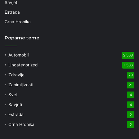
Savjeti
Estrada
Crna Hronika
Poparne teme
Automobili
2,508
Uncategorized
1,506
Zdravlje
29
Zanimljivosti
21
Svet
4
Savjeti
4
Estrada
2
Crna Hronika
2