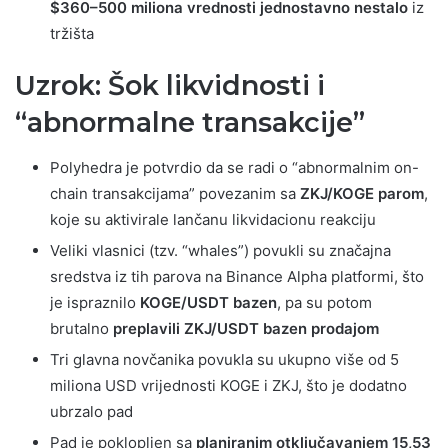
$360–500 miliona vrednosti jednostavno nestalo
iz
tržišta
Uzrok: Šok likvidnosti i
“abnormalne transakcije”
Polyhedra je potvrdio da se radi o “abnormalnim on-
chain transakcijama” povezanim sa
ZKJ/KOGE parom
,
koje su aktivirale lančanu likvidacionu reakciju
Veliki vlasnici (tzv. “whales”) povukli su značajna
sredstva iz tih parova na Binance Alpha platformi, što
je ispraznilo
KOGE/USDT bazen
, pa su potom
brutalno
preplavili ZKJ/USDT bazen prodajom
Tri glavna novčanika povukla su ukupno više od 5
miliona USD vrijednosti KOGE i ZKJ, što je dodatno
ubrzalo pad
Pad je poklopljen sa
planiranim otključavanjem 15,53