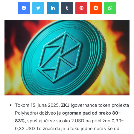
Facebook
Twitter
LinkedIn
Tumblr
Pinterest
Reddit
WhatsAp
Tokom 15. juna 2025,
ZKJ
(governance token projekta
Polyhedra) doživeo je
ogroman pad od preko 80–
83%
, spuštajući se sa oko 2 USD na približno 0,30–
0,32 USD To znači da je u toku jedne noći više od