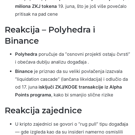
miliona ZKJ tokena
19. juna, što je još više povećalo
pritisak na pad cene
Reakcija – Polyhedra i
Binance
Polyhedra
poručuje da “osnovni projekti ostaju čvrsti”
i obećava dublju analizu događaja .
Binance
je priznao da su veliki povlačenja izazvala
“liquidation cascade” (lančana likvidacija) i odlučio da
od 17. juna
isključi ZKJ/KOGE transakcije iz Alpha
Points programa
, kako bi smanjio slične rizike
Reakcija zajednice
U kripto zajednici se govori o “rug pull” tipu događaja
— gde izgleda kao da su insideri namerno osmislili