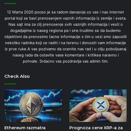
12 Marta 2020 poceo je sa radom danasnje.co vas i nas internet
portal koji se bavi prenosenjem vaznih informacija iz zemlje i sveta.
Nas sajt ima za cilj prenosenje svih vaznijih informacija i vesti o
dogadjajima iz naseg regiona pa i sire.trudimo se da budemo
objektivni da prenosimo tacne informacije s tim u vezi smo zaposlili
nekoliko radnika koji ce raditi i na terenu i donositi vam informacije
iz prve ruke.A vas pozivamo da ocenite nas rad i u cilju poboljsanaj
naseg rada da ostavite vase komentare i kritikea naravno i
pohvale. Srdacno vas pozdravlja vas admin tim.
Check Also
Ethereum razmatra
Prognoza cene XRP-a za