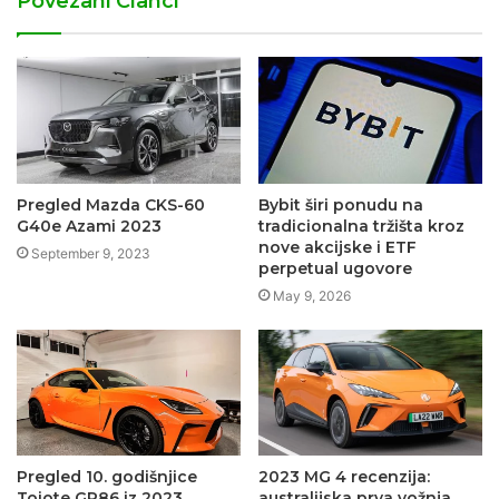
Povezani Clanci
Pregled Mazda CKS-60
Bybit širi ponudu na
G40e Azami 2023
tradicionalna tržišta kroz
nove akcijske i ETF
September 9, 2023
perpetual ugovore
May 9, 2026
Pregled 10. godišnjice
2023 MG 4 recenzija:
Toiote GR86 iz 2023
australijska prva vožnja