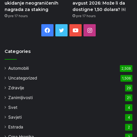
ukidanje neograničenih
avgust 2026: Može li da
nagrada za staking
dostigne 1,50 dolara? ￼
pre 17 hours
pre 17 hours
Facebook
Twitter
YouTube
Instagram
Categories
Automobili
2,508
Uncategorized
1,506
Zdravlje
29
Zanimljivosti
21
Svet
4
Savjeti
4
Estrada
2
Crna Hronika
2