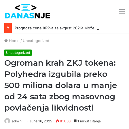
M
Prognoza cene XRP-a za avgust 2026: Može li da dostigne 1,50 dolara? ￼
Home
/
Uncategorized
Uncategorized
Ogroman krah ZKJ tokena:
Polyhedra izgubila preko
500 miliona dolara u manje
od 24 sata zbog masovnog
povlačenja likvidnosti
admin
June 16, 2025
81,088
1 minut citanja