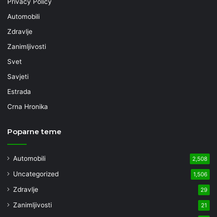
Privacy Policy
Automobili
Zdravlje
Zanimljivosti
Svet
Savjeti
Estrada
Crna Hronika
Poparne teme
Automobili
2,508
Uncategorized
1,506
Zdravlje
29
Zanimljivosti
21