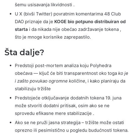
šemu usisavanja likvidnosti .
U X (bivši Twitter) povratnim komentarima 48 Club
DAO priznaje da je
KOGE bio potpuno distribuiran od
starta
i da nikada nije obećao zadržavanje tokena ,
što je mnoge korisnike zaprepastilo.
Šta dalje?
Predstoji post-mortem analiza koju Polyhedra
obećava — ključ će biti transparentnost oko toga
ko je
i zašto povukao ogromne količine
, i kako planiraju da
stabilizuju tržište
Predstojeće otključavanje dodatnih tokena 19. juna
može stvoriti dodatni pritisak, osim ako se ne
sprovedu efikasne mere stabilizacije .
Ako se ne pruži jasna strategija – tržište može ostati
oprezno ili pesimistično u pogledu budućnosti tokena.